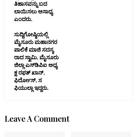
ತಿಹಾಸವನ್ನು ಬದ
ಲಾಯಿಸಲು ಅಸಾಧ್ಯ
ಎಂದರು.
ಸುದ್ದಿಗೋಷ್ಠಿಯಲ್ಲಿ
ಮೈಸೂರು ಮಹಾನಗರ
ಪಾಲಿಕೆ ಮಾಜಿ ಸದಸ್ಯ
ರಾದ ಸ್ವಾಮಿ, ಮೈಸೂರು
ಜಿಲ್ಲಾ ಎಸ್‍ಡಿಪಿಐ ಅಧ್ಯ
ಕ್ಷ ರಫತ್ ಖಾನ್,
ಫಿರ್ದೋಸ್, ಸ
ಫಿಯುಲ್ಲಾ ಇದ್ದರು.
Leave A Comment