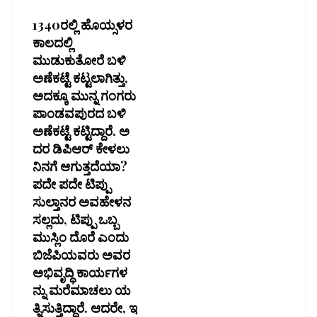
1340ರಲ್ಲಿ ಹೊಯ್ಸಳರ
ಕಾಲದಲ್ಲಿ
ಮುಡುಕುತೋರೆ ಬಳಿ
ಅಣೆಕಟ್ಟೆ ಕಟ್ಟಲಾಗಿತ್ತು,
ಅದಕ್ಕೂ ಮುನ್ನ ಗಂಗರು
ಪಾಂಡವಪುರದ ಬಳಿ
ಅಣೆಕಟ್ಟೆ ಕಟ್ಟಿದ್ದಾರೆ. ಅ
ದರ ಡಿಪಿಆರ್ ಕೇಳಲು
ನಿನಗೆ ಆಗುತ್ತದೆಯಾ?
ಪದೇ ಪದೇ ಟಿಪ್ಪು
ಸುಲ್ತಾನರ ಅವಹೇಳನ
ಸಲ್ಲದು, ಟಿಪ್ಪು ಒಬ್ಬ
ಮುಸ್ಲಿಂ ದೊರೆ ಎಂದು
ಬಿಜೆಪಿಯವರು ಅವರ
ಅಭಿವೃದ್ಧಿ ಕಾರ್ಯಗಳ
ನ್ನು ಮರೆಮಾಚಲು ಯ
ತ್ನಿಸುತ್ತಿದ್ದಾರೆ. ಆದರೇ, ಇ