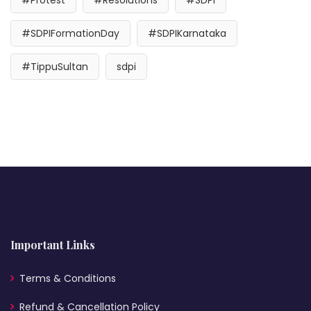
#SDPIFormationDay
#SDPIKarnataka
#TippuSultan
sdpi
Important Links
Terms & Conditions
Refund & Cancellation Policy