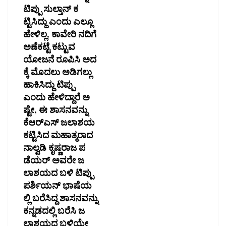
ಟಿಪ್ಪು ಸುಲ್ತಾನ್ ಕ
ಟ್ಟಿಸಿದ್ದು ಎಂದು ಎಲ್ಲೂ
ಹೇಳಿಲ್ಲ, ಕಾವೇರಿ ನದಿಗೆ
ಅಣೆಕಟ್ಟೆ ಕಟ್ಟುವ
ಯೋಜನೆ ರೂಪಿಸಿ ಅದ
ಕ್ಕೆ ಮೊದಲು ಅಡಿಗಲ್ಲು
ಹಾಕಿಸಿದ್ದು ಟಿಪ್ಪು
ಎಂದು ಹೇಳಿದ್ದಾರೆ ಅ
ಷ್ಟೇ, ಈ ಶಾಸನವನ್ನು
ಕೆಆರ್‍ಎಸ್ ಜಲಾಶಯ
ಕಟ್ಟಿಸಿದ ಮಹಾತ್ಮರಾದ
ನಾಲ್ವಡಿ ಕೃಷ್ಣರಾಜ ಪ
ಡೆಯರ್ ಅವರೇ ಜ
ಲಾಶಯದ ಬಳಿ ಟಿಪ್ಪು
ಪರ್ಶಿಯನ್ ಭಾಷೆಯ
ಲ್ಲಿ ಬರೆಸಿದ್ದ ಶಾಸನವನ್ನು
ಕನ್ನಡದಲ್ಲಿ ಬರೆಸಿ ಜ
ಲಾಶಯದ ಬಳಿಯೇ