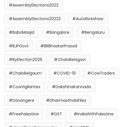
#AssemblyElections2023
#AssemblyElections20223
#AutoRickshaw
#BabriMasjid
#Bangalore
#Bengaluru
#BJPGovt
#BRBhaskarPrasad
#ByElection2026
#ChaloBelagavi
#ChaloBelgaum
#COVID-19
#CowTraders
#CowVigilantes
#DakshinaKannada
#Davangere
#DharmasthalaFiles
#FreePalestine
#GST
#IndiaWithPalestine