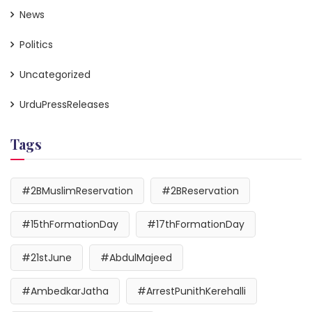
News
Politics
Uncategorized
UrduPressReleases
Tags
#2BMuslimReservation
#2BReservation
#15thFormationDay
#17thFormationDay
#21stJune
#AbdulMajeed
#AmbedkarJatha
#ArrestPunithKerehalli