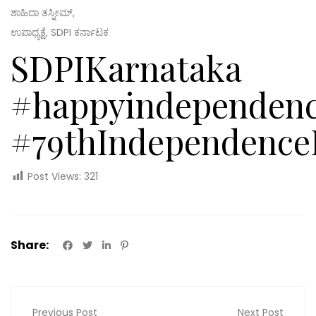
ಶಾಹಿದಾ ತಸ್ನೀಮ್,
ಉಪಾಧ್ಯಕ್ಷೆ, SDPI ಕರ್ನಾಟಕ
SDPIKarnataka
#happyindependenc
#79thIndependence
Post Views:
321
Share:
Previous Post
Next Post