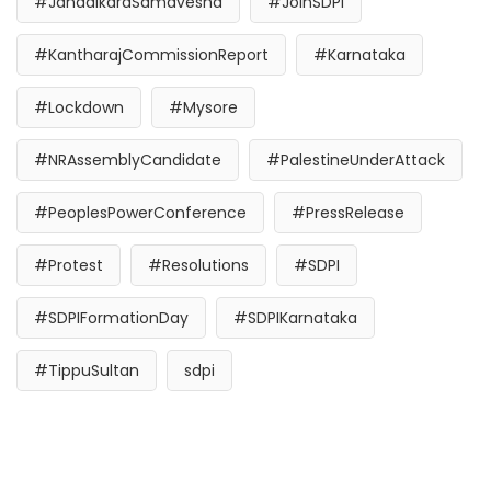
#JanadikaraSamavesha
#JoinSDPI
#KantharajCommissionReport
#Karnataka
#Lockdown
#Mysore
#NRAssemblyCandidate
#PalestineUnderAttack
#PeoplesPowerConference
#PressRelease
#Protest
#Resolutions
#SDPI
#SDPIFormationDay
#SDPIKarnataka
#TippuSultan
sdpi