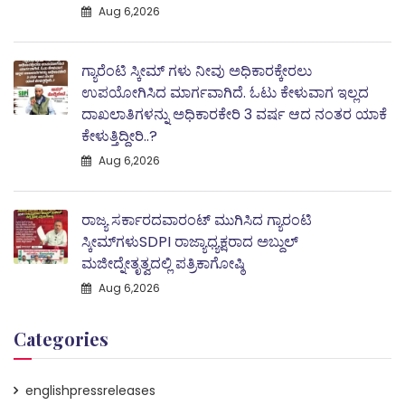
Aug 6,2026
ಗ್ಯಾರೆಂಟಿ ಸ್ಕೀಮ್ ಗಳು ನೀವು ಅಧಿಕಾರಕ್ಕೇರಲು
ಉಪಯೋಗಿಸಿದ ಮಾರ್ಗವಾಗಿದೆ. ಓಟು ಕೇಳುವಾಗ ಇಲ್ಲದ
ದಾಖಲಾತಿಗಳನ್ನು ಅಧಿಕಾರಕೇರಿ 3 ವರ್ಷ ಆದ ನಂತರ ಯಾಕೆ
ಕೇಳುತ್ತಿದ್ದೀರಿ..?
Aug 6,2026
ರಾಜ್ಯ ಸರ್ಕಾರದವಾರಂಟ್ ಮುಗಿಸಿದ ಗ್ಯಾರಂಟಿ
ಸ್ಕೀಮ್‌ಗಳುSDPI ರಾಜ್ಯಾಧ್ಯಕ್ಷರಾದ ಅಬ್ದುಲ್
ಮಜೀದ್ನೇತೃತ್ವದಲ್ಲಿ ಪತ್ರಿಕಾಗೋಷ್ಠಿ
Aug 6,2026
Categories
englishpressreleases