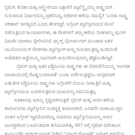
ಬ್ರಿಟನ್, ಕೆನಡಾ ಮತ್ತು ಆಸ್ಟ್ರೇಲಿಯಾ ಇತ್ತೀಚೆಗೆ ಪ್ಯಾಲೆಸ್ಟೈನನ್ನು ರಾಷ್ಟ್ರವಾಗಿ
ಗುರುತಿಸುವ ನಿರ್ಧಾರವನ್ನು ಪ್ರಕಟಿಸಿದ್ದು, ದಶಕಗಳ ಹಳೆಯ ಸಮಸ್ಯೆಗೆ “ಎರಡು ರಾಷ್ಟ್ರ
ಪರಿಹಾರ” ಅಗತ್ಯವಿದೆ ಎಂದು ಹೇಳಿದ್ದಾರೆ. ಇಸ್ರೇಲ್ ಪ್ಯಾಲೆಸ್ತೀನಿಯರ ಮೇಲೆ
ನಡೆಸುತ್ತಿರುವ ಹಿಂಸಾಚಾರಗಳು, ಈ ದೇಶಗಳಿಗೆ ತಮ್ಮ ಹಳೆಯ ನೀತಿಗಳನ್ನು ಪುನರ್
ವಿಮರ್ಶೆ ಮಾಡಲು ಪ್ರೇರೇಪಿಸಿದೆ. ಫ್ರಾನ್ಸ್, ಪೋರ್ಚುಗಲ್ ಮುಂತಾದ ಇತರ
ಯುರೋಪಿಯನ್ ದೇಶಗಳೂ ಪ್ಯಾಲೆಸ್ತೀನ್ ಅನ್ನು ಗುರುತಿಸುತ್ತಿದ್ದು, ಹಿಂದಿನಂತೆ
ಅಮೆರಿಕದ ಅಜ್ಞೆಯನ್ನು ನಿಖರವಾಗಿ ಅನುಸರಿಸುವುದನ್ನು ತಿದ್ದಿಕೊಂಡಿದ್ದಾರೆ.
ಬ್ರಿಟನ್ ಮತ್ತು ಇತರ ಪಶ್ಚಿಮೀಯ ರಾಷ್ಟ್ರಗಳು ಈ ಬೆಳವಣಿಗೆಯನ್ನು “ಜಾಗತಿಕ
ರಾಜಕೀಯದಲ್ಲಿ ದೊಡ್ಡ ಬದಲಾವಣೆ” ಎಂದು ವರ್ಣಿಸುತ್ತಿದ್ದರೂ, ವಾಸ್ತವವಾಗಿ
ಬಹುತೇಕ ಪಶ್ಚಿಮೀಯ ರಾಷ್ಟ್ರಗಳು ಇಸ್ರೇಲ್‌ಗೆ ಬೆಂಬಲ ನೀಡುತ್ತಿವೆ ಮತ್ತು
ಪ್ಯಾಲೆಸ್ತೀನಿಯರು ಎದುರಿಸುತ್ತಿರುವ ದುಃಖವನ್ನು ಗಮನಿಸುತ್ತಿಲ್ಲ.
ಇತಿಹಾಸವು ಇದನ್ನು ಸ್ಪಷ್ಟವಾಗಿಸುತ್ತದೆ: ಬ್ರಿಟನ್ ಮತ್ತು ಅದರ ಹಳೆಯ
ಕಾಲೋನಿಗಳು ಪ್ಯಾಲೆಸ್ತೀನಿನ ಸಂಕಷ್ಟಕ್ಕೆ ಕಾರಣರಾಗಿವೆ. ಎರಡನೇ ಮಹಾಯುದ್ಧದ
ನಂತರ ಇಸ್ರೇಲ್ ಸ್ಥಾಪನೆಯಾಗಿದ್ದು, ಸಾವಿರಾರು ಪ್ಯಾಲೆಸ್ತೀನಿಯರನ್ನು ಅವರ
ವಾಸಸ್ಥಳದಿಂದ ಬಲವಂತವಾಗಿ ತೆಗೆಯಲಾಗಿತ್ತು. 1917 ರಲ್ಲಿ ಬ್ರಿಟಿಷ್ ವಿದೇಶಾಂಗ
ಕಾರ್ಯದರ್ಶಿ ಅರ್ಥರ್ ಬಾಲ್ಫರ್ ನೀಡಿದ *ಬಾಲ್ಫರ್ ಘೋಷಣೆ* ಇಸ್ರೇಲ್ ಸ್ಥಾಪನೆಯ