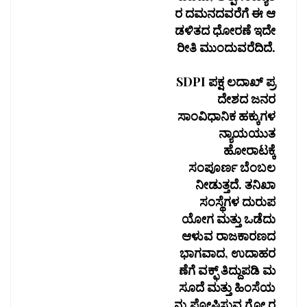
ರ ದಮನದವರೆಗೆ ಈ ಆ
ಡಳಿತದ ಧೋರಣೆ ಇದೇ
ರೀತಿ ಮುಂದುವರೆದಿದೆ.
SDPI ಪಕ್ಷ ಲದಾಖ್ ಪ್ರ
ದೇಶದ ಜನರ
ಸಾಂವಿಧಾನಿಕ ಹಕ್ಕುಗಳ
ನ್ಯಾಯಯುತ
ಹೋರಾಟಕ್ಕೆ
ಸಂಪೂರ್ಣ ಬೆಂಬಲ
ನೀಡುತ್ತದೆ. ತನಿಖಾ
ಸಂಸ್ಥೆಗಳ ದುರುಪ
ಯೋಗ ಮತ್ತು ಒಡೆದು
ಆಳುವ ರಾಜಕಾರಣದ
ಭಾಗವಾದ, ಉದಾಹರ
ಣೆಗೆ ವಕ್ಫ್ ತಿದ್ದುಪಡಿ ಮ
ಸೂದೆ ಮತ್ತು ಹಿಂಸೆಯ
ನ್ನು ಪೋಷಿಸುವ ಗೋ ರ