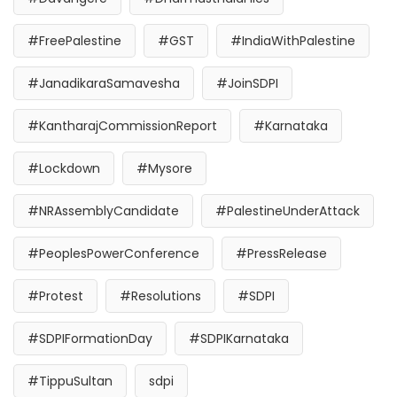
#FreePalestine
#GST
#IndiaWithPalestine
#JanadikaraSamavesha
#JoinSDPI
#KantharajCommissionReport
#Karnataka
#Lockdown
#Mysore
#NRAssemblyCandidate
#PalestineUnderAttack
#PeoplesPowerConference
#PressRelease
#Protest
#Resolutions
#SDPI
#SDPIFormationDay
#SDPIKarnataka
#TippuSultan
sdpi