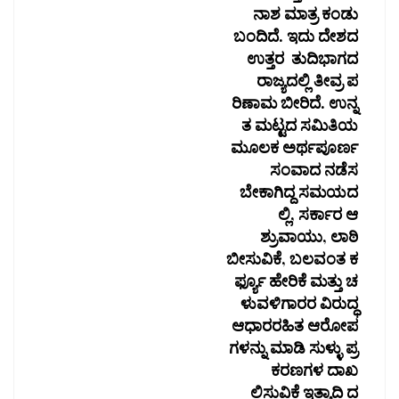
ನಾಶ ಮಾತ್ರ ಕಂಡು
ಬಂದಿದೆ. ಇದು ದೇಶದ
ಉತ್ತರ ತುದಿಭಾಗದ
ರಾಜ್ಯದಲ್ಲಿ ತೀವ್ರ ಪ
ರಿಣಾಮ ಬೀರಿದೆ. ಉನ್ನ
ತ ಮಟ್ಟದ ಸಮಿತಿಯ
ಮೂಲಕ ಅರ್ಥಪೂರ್ಣ
ಸಂವಾದ ನಡೆಸ
ಬೇಕಾಗಿದ್ದ ಸಮಯದ
ಲ್ಲಿ, ಸರ್ಕಾರ ಆ
ಶ್ರುವಾಯು, ಲಾಠಿ
ಬೀಸುವಿಕೆ, ಬಲವಂತ ಕ
ರ್ಫ್ಯೂ ಹೇರಿಕೆ ಮತ್ತು ಚ
ಳುವಳಿಗಾರರ ವಿರುದ್ಧ
ಆಧಾರರಹಿತ ಆರೋಪ
ಗಳನ್ನು ಮಾಡಿ ಸುಳ್ಳು ಪ್ರ
ಕರಣಗಳ ದಾಖ
ಲಿಸುವಿಕೆ ಇತ್ಯಾದಿ ದ