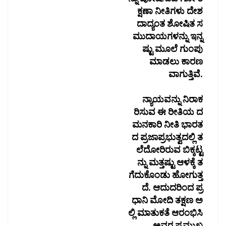
ಕ್ಷಣಾ ನೀತಿಗಳು ದೇಶ
ದಾದ್ಯಂತ ಶೋಷಿತ ಸ
ಮುದಾಯಗಳನ್ನು ಇನ್ನ
ಷ್ಟು ಮೂಲೆ ಗುಂಪು
ಮಾಡಲು ಕಾರಣ
ವಾಗುತ್ತಿವೆ.
ನ್ಯಾಯವನ್ನು ನಿರಾಕ
ರಿಸುವ ಈ ರೀತಿಯ ದ
ಮನಕಾರಿ ನೀತಿ ಭಾರತ
ದ ಪ್ರಜಾಪ್ರಭುತ್ವದಲ್ಲಿ ತ
ಲೆದೋರಿರುವ ಬಿಕ್ಕಟ್ಟ
ನ್ನು ಮತ್ತಷ್ಟು ಆಳಕ್ಕೆ ತ
ಗೆದುಕೊಂಡು ಹೋಗುತ್ತ
ದೆ. ಆದುದರಿಂದ ಪ್ರ
ಧಾನಿ ಮೋದಿ ತಕ್ಷಣ ಅ
ಲ್ಲಿ ಮಾತುಕತೆ ಆರಂಭಿಸಿ
ಅವರ ಪ್ರಮುಖ