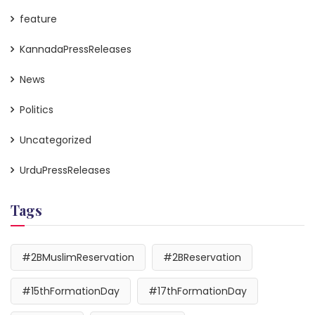
feature
KannadaPressReleases
News
Politics
Uncategorized
UrduPressReleases
Tags
#2BMuslimReservation
#2BReservation
#15thFormationDay
#17thFormationDay