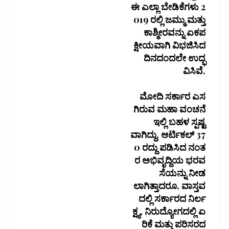
ಈ ಎಲ್ಲಾ ಬೇಡಿಕೆಗಳು 2
019 ರಲ್ಲಿ ಜಮ್ಮು ಮತ್ತು
ಕಾಶ್ಮೀರವನ್ನು ಏಕಪ
ಕ್ಷೀಯವಾಗಿ ವಿಭಜಿಸಿದ
ದಿನದಂದಲೇ ಉದ್ಭ
ವಿಸಿವೆ.
ಮೋದಿ ಸರ್ಕಾರ ಎಸ
ಗಿರುವ ಮಹಾ ವಂಚನೆ
ಇಲ್ಲಿ ಬಹಳ ಸ್ಪಷ್ಟ
ವಾಗಿದ್ದು, ಆರ್ಟಿಕಲ್ 37
0 ರದ್ದು ಪಡಿಸಿದ ನಂತ
ರ ಅಭಿವೃದ್ದಿಯ ಭರವ
ಸೆಯನ್ನು ನೀಡ
ಲಾಗಿತ್ತಾದರೂ, ವಾಸ್ತವ
ದಲ್ಲಿ ಸರ್ಕಾರದ ನಿರ್ಲ
ಕ್ಷ್ಯ, ನಿರುದ್ಯೋಗದಲ್ಲಿ ಏ
ರಿಕೆ ಮತ್ತು ಪರಿಸರದ