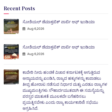
Recent Posts
ಸೋಶಿಯಲ್ ಡೆಮಾಕ್ರಟಿಕ್ ಪಾರ್ಟಿ ಆಫ್ ಇಂಡಿಯಾ
Aug 6,2026
ಸೋಶಿಯಲ್ ಡೆಮಾಕ್ರಟಿಕ್ ಪಾರ್ಟಿ ಆಫ್ ಇಂಡಿಯಾ
Aug 6,2026
ಕಾವೇರಿ ನೀರು ಹಂಚಿಕೆ ವಿಚಾರ ಕರ್ನಾಟಕಕ್ಕೆ ಆಗುತ್ತಿರುವ
ಅನ್ಯಾಯವನ್ನು ಖಂಡಿಸಿ, ರಾಜ್ಯದ ಹಕ್ಕುಗಳನ್ನು ಕಾಪಾಡಲು
ತೀವ್ರ ಹೋರಾಟ ನಡೆಸುವ ನಿರ್ಧಾರ ಮತ್ತು ಎರಡೂ ರಾಜ್ಯಗಳ
ಮುಖ್ಯಮಂತ್ರಿಗಳು ಸೌಹಾರ್ದಯುತವಾಗಿ ಈ ಸಮಸ್ಯೆಯನ್ನು
ಪರಸ್ಪರ ಮಾತುಕತೆ ಮೂಲಕವೇ ಬಗೆಹರಿಸಲು
ಪ್ರಯತ್ನಿಸಬೇಕು ಎಂದು ರಾಜ್ಯ ಕಾರ್ಯಕಾರಿಣಿ ಸಭೆಯು
ಆಗ್ರಹಿಸಿದೆ.