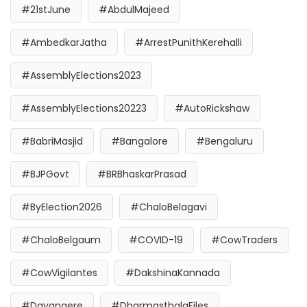
#21stJune
#AbdulMajeed
#AmbedkarJatha
#ArrestPunithKerehalli
#AssemblyElections2023
#AssemblyElections20223
#AutoRickshaw
#BabriMasjid
#Bangalore
#Bengaluru
#BJPGovt
#BRBhaskarPrasad
#ByElection2026
#ChaloBelagavi
#ChaloBelgaum
#COVID-19
#CowTraders
#CowVigilantes
#DakshinaKannada
#Davangere
#DharmasthalaFiles