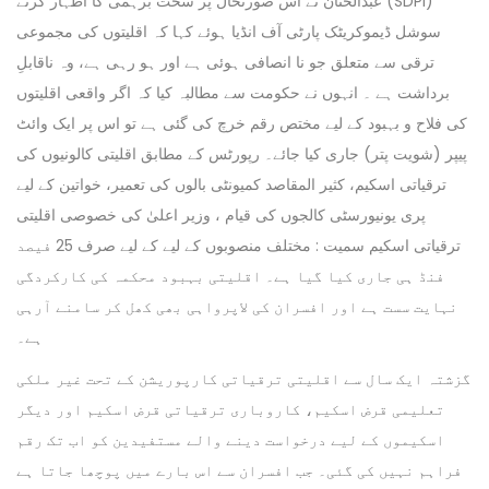
عبدالحنان نے اس صورتحال پر سخت برہمی کا اظہار کرتے (SDPI)
سوشل ڈیموکریٹک پارٹی آف انڈیا ہوئے کہا کہ اقلیتوں کی مجموعی
ترقی سے متعلق جو نا انصافی ہوئی ہے اور ہو رہی ہے، وہ ناقابلِ
برداشت ہے ۔ انہوں نے حکومت سے مطالبہ کیا کہ اگر واقعی اقلیتوں
کی فلاح و بہبود کے لیے مختص رقم خرچ کی گئی ہے تو اس پر ایک وائٹ
پیپر (شویت پتر) جاری کیا جائے۔ رپورٹس کے مطابق اقلیتی کالونیوں کی
ترقیاتی اسکیم، کثیر المقاصد کمیونٹی بالوں کی تعمیر، خواتین کے لیے
پری یونیورسٹی کالجوں کی قیام ، وزیر اعلیٰ کی خصوصی اقلیتی
ترقیاتی اسکیم سمیت : مختلف منصوبوں کے لیے کے لیے صرف 25 فیصد
فنڈ ہی جاری کیا گیا ہے۔ اقلیتی بہبود محکمہ کی کارکردگی
نہایت سست ہے اور افسران کی لاپرواہی بھی کھل کر سامنے آرہی
ہے۔
گزشتہ ایک سال سے اقلیتی ترقیاتی کارپوریشن کے تحت غیر ملکی
تعلیمی قرض اسکیم، کاروباری ترقیاتی قرض اسکیم اور دیگر
اسکیموں کے لیے درخواست دینے والے مستفیدین کو اب تک رقم
فراہم نہیں کی گئی۔ جب افسران سے اس بارے میں پوچھا جاتا ہے