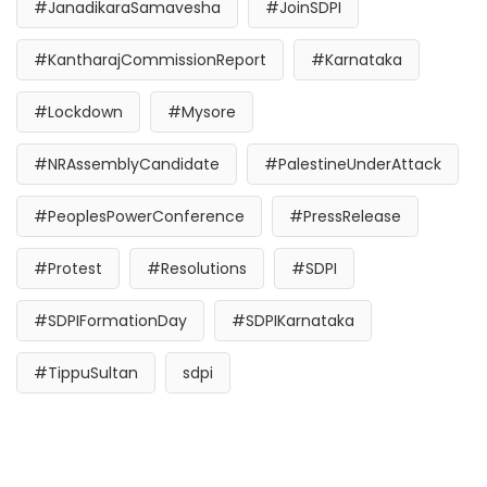
#JanadikaraSamavesha
#JoinSDPI
#KantharajCommissionReport
#Karnataka
#Lockdown
#Mysore
#NRAssemblyCandidate
#PalestineUnderAttack
#PeoplesPowerConference
#PressRelease
#Protest
#Resolutions
#SDPI
#SDPIFormationDay
#SDPIKarnataka
#TippuSultan
sdpi