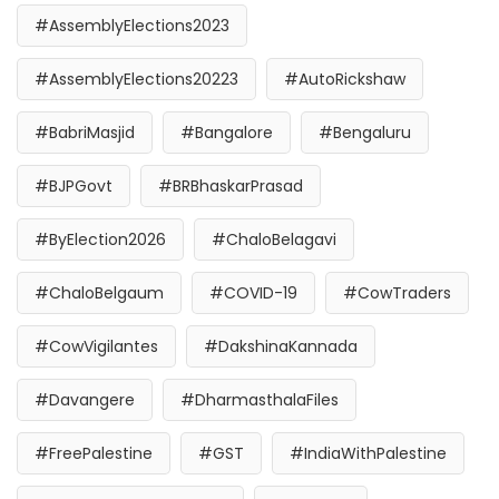
#AssemblyElections2023
#AssemblyElections20223
#AutoRickshaw
#BabriMasjid
#Bangalore
#Bengaluru
#BJPGovt
#BRBhaskarPrasad
#ByElection2026
#ChaloBelagavi
#ChaloBelgaum
#COVID-19
#CowTraders
#CowVigilantes
#DakshinaKannada
#Davangere
#DharmasthalaFiles
#FreePalestine
#GST
#IndiaWithPalestine