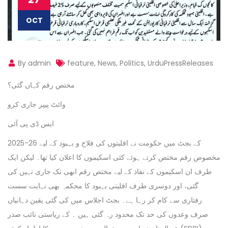
OCT
By admin
feature
,
News
,
Politics
,
UrduPressReleases
مختص رقم کہاں گئی؟
وائٹ پیپر جاری کرو
ایس ڈی پی آئی
2025-26 کے بجٹ میں حکومت نے اقلیتوں کی فلاح و بہبود کے لیے
مخصوص رقم مختص کرتے ہوئے کئی اسکیموں کا اعلان کیا تھا۔ لیکن ایک
طرف ان اسکیموں کے نفاذ کے لیے مختص رقم ابھی تک جاری نہیں کی
گئی، اور دوسری طرف اقلیتی بہبود کا محکمہ بھی نہایت سست
رفتاری سے کام کر رہا ہے۔ بجٹ اجلاس میں کی گئی یقین دہانیاں
صرف وعدوں کی حد تک محدود رہ گئی ہیں ۔ کے ریاستی نائب صدر