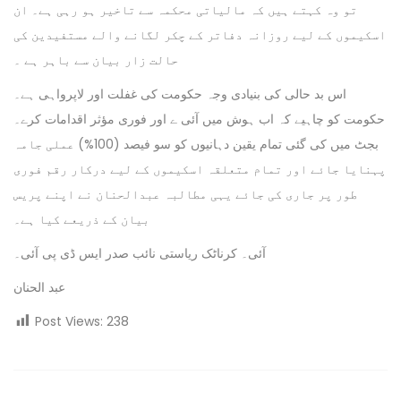
تو وہ کہتے ہیں کہ مالیاتی محکمہ سے تاخیر ہو رہی ہے۔ ان
اسکیموں کے لیے روزانہ دفاتر کے چکر لگانے والے مستفیدین کی
حالت زار بیان سے باہر ہے ۔
اس بد حالی کی بنیادی وجہ حکومت کی غفلت اور لاپرواہی ہے۔
حکومت کو چاہیے کہ اب ہوش میں آئی ے اور فوری مؤثر اقدامات کرے۔
بجٹ میں کی گئی تمام یقین دہانیوں کو سو فیصد (100%) عملی جامہ
پہنایا جائے اور تمام متعلقہ اسکیموں کے لیے درکار رقم فوری
طور پر جاری کی جائے یہی مطالبہ عبدالحنان نے اپنے پریس
بیان کے ذریعے کیا ہے۔
آئی۔ کرناٹک ریاستی نائب صدر ایس ڈی پی آئی۔
عبد الحنان
Post Views:
238