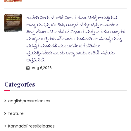
ಕಾವೇರಿ ನೀರು ಹಂಚಿಕೆ ವಿಚಾರ ಕರ್ನಾಟಕಕ್ಕೆ ಆಗುತ್ತಿರುವ
ಅನ್ಯಾಯವನ್ನು ಖಂಡಿಸಿ, ರಾಜ್ಯದ ಹಕ್ಕುಗಳನ್ನು ಕಾಪಾಡಲು
ತೀವ್ರ ಹೋರಾಟ ನಡೆಸುವ ನಿರ್ಧಾರ ಮತ್ತು ಎರಡೂ ರಾಜ್ಯಗಳ
ಮುಖ್ಯಮಂತ್ರಿಗಳು ಸೌಹಾರ್ದಯುತವಾಗಿ ಈ ಸಮಸ್ಯೆಯನ್ನು
ಪರಸ್ಪರ ಮಾತುಕತೆ ಮೂಲಕವೇ ಬಗೆಹರಿಸಲು
ಪ್ರಯತ್ನಿಸಬೇಕು ಎಂದು ರಾಜ್ಯ ಕಾರ್ಯಕಾರಿಣಿ ಸಭೆಯು
ಆಗ್ರಹಿಸಿದೆ.
Aug 6,2026
Categories
englishpressreleases
feature
KannadaPressReleases