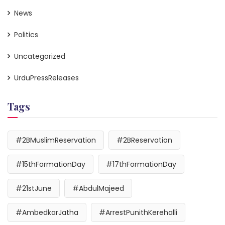
News
Politics
Uncategorized
UrduPressReleases
Tags
#2BMuslimReservation
#2BReservation
#15thFormationDay
#17thFormationDay
#21stJune
#AbdulMajeed
#AmbedkarJatha
#ArrestPunithKerehalli