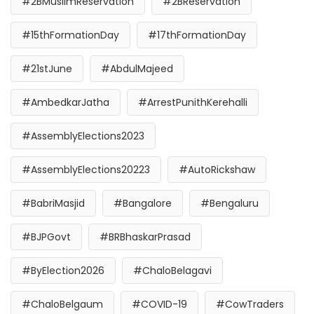
#2BMuslimReservation
#2BReservation
#15thFormationDay
#17thFormationDay
#21stJune
#AbdulMajeed
#AmbedkarJatha
#ArrestPunithKerehalli
#AssemblyElections2023
#AssemblyElections20223
#AutoRickshaw
#BabriMasjid
#Bangalore
#Bengaluru
#BJPGovt
#BRBhaskarPrasad
#ByElection2026
#ChaloBelagavi
#ChaloBelgaum
#COVID-19
#CowTraders