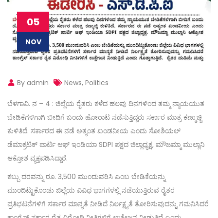
05
NOV
By admin
News
,
Politics
ಬೆಳಗಾವಿ. ನ – 4 : ಜಿಲ್ಲೆಯ ರೈತರು ಕಳೆದ ಹಲವು ದಿನಗಳಿಂದ ತಮ್ಮ ನ್ಯಾಯಯುತ
ಬೇಡಿಕೆಗಳಿಗಾಗಿ ಬೀದಿಗೆ ಬಂದು ಹೋರಾಟ ನಡೆಸುತ್ತಿದ್ದರು ಸರ್ಕಾರ ಮಾತ್ರ ಕಣ್ಮುಚ್ಚಿ
ಕುಳಿತಿದೆ. ಸರ್ಕಾರದ ಈ ನಡೆ ಅತ್ಯಂತ ಖಂಡನೀಯ ಎಂದು ಸೋಶಿಯಲ್
ಡೆಮಾಕ್ರಟಿಕ್ ಪಾರ್ಟಿ ಆಫ್ ಇಂಡಿಯಾ SDPI ಪಕ್ಷದ ಜಿಲ್ಲಾಧ್ಯಕ್ಷ, ಮೌಜಮ್ಮಾ ಮುಲ್ಲಾನಿ
ಆಕ್ರೋಶ ವ್ಯಕ್ತಪಡಿಸಿದ್ದಾರೆ.
ಕಬ್ಬು ದರವನ್ನು ರೂ. 3,500 ಮುಂದುವರಿಸಿ ಎಂಬ ಬೇಡಿಕೆಯನ್ನು
ಮುಂದಿಟ್ಟುಕೊಂಡು ಜಿಲ್ಲೆಯ ವಿವಿಧ ಭಾಗಗಳಲ್ಲಿ ನಡೆಯುತ್ತಿರುವ ರೈತರ
ಪ್ರತಿಭಟನೆಗಳಿಗೆ ಸರ್ಕಾರ ಮಾನ್ಯತೆ ನೀಡಿದೆ ನಿರ್ಲಕ್ಷ್ಯತೆ ತೋರಿಸುವುದನ್ನು ಗಮನಿಸಿದರೆ
ಕಾಂಗ್ರೆಸ್ ಸರ್ಕಾರ ರೈತ ವಿರೋಧಿ ನೀತಿಗಳಿಗೆ ಉತ್ತೇಜನ ನೀಡುತ್ತಿದೆ ಎಂದು