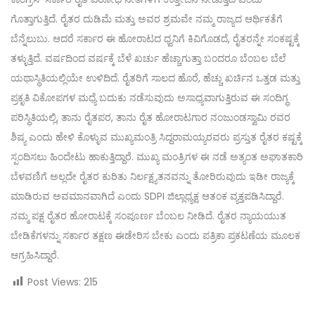
ಗೊತ್ತಾಗುತ್ತಿದೆ. ರೈತರ ದುಡಿಮೆ ಮತ್ತು ಅವರ ಶ್ರಮವೇ ನಮ್ಮ ರಾಜ್ಯದ ಆರ್ಥಿಕತೆಗೆ
ಬೆನ್ನೆಲುಬು. ಆದರೆ ಸರ್ಕಾರ ಈ ಹೋರಾಟದ ಧ್ವನಿಗೆ ಕಿವಿಗೊಡದೆ, ರೈತರನ್ನೇ ಸಂಕಷ್ಟಕ್ಕೆ
ತಳ್ಳುತ್ತಿದೆ. ವರ್ಷದಿಂದ ವರ್ಷಕ್ಕೆ ಬೆಳೆ ಖರ್ಚು ಹೆಚ್ಚಾಗುತ್ತಾ ಬಂದರೂ ಬೆಂಬಲ ಬೆಲೆ
ಯಥಾಸ್ಥಿತಿಯಲ್ಲಿಯೇ ಉಳಿದಿದೆ. ರೈತರಿಗೆ ಸಾಲದ ಹೊರೆ, ಹೆಚ್ಚು ಖರ್ಚಿನ ಒತ್ತಡ ಮತ್ತು
ಪ್ರಕೃತಿ ವಿಕೋಪಗಳ ಮಧ್ಯೆ ಬದುಕು ನಡೆಸುವುದು ಅಸಾಧ್ಯವಾಗುತ್ತಿರುವ ಈ ಸಂದಿಗ್ಧ
ಪರಿಸ್ಥಿತಿಯಲ್ಲಿ, ತಾನು ರೈತಪರ, ತಾನು ರೈತ ಹೋರಾಟಗಾರ ನಂಜುಂಡಸ್ವಾಮಿ ರವರ
ಶಿಷ್ಯ ಎಂದು ಹೇಳಿ ಕೊಳ್ಳುವ ಮುಖ್ಯಮಂತ್ರಿ ಸಿದ್ದರಾಮಯ್ಯರವರು ಪ್ರಸ್ತುತ ರೈತರ ಕಷ್ಟಕ್ಕೆ
ಸ್ಪಂದಿಸಲು ಹಿಂದೇಟು ಹಾಕುತ್ತಿದ್ದಾರೆ. ಮುಖ್ಯ ಮಂತ್ರಿಗಳ ಈ ನಡೆ ಅತ್ಯಂತ ಅಘಾತಕಾರಿ
ಬೆಳವಣಿಗೆ ಅಲ್ಲದೇ ರೈತರ ಕುರಿತು ನಿರ್ಲಕ್ಷ್ಯತನವನ್ನು ತೋರಿರುವುದು ಇಡೀ ರಾಜ್ಯಕ್ಕೆ
ಮಾಡಿರುವ ಅವಮಾನವಾಗಿದೆ ಎಂದು SDPI ಜಿಲ್ಲಾಧ್ಯಕ್ಷ ಆತಂಕ ವ್ಯಕ್ತಪಡಿಸಿದ್ದಾರೆ.
ನಮ್ಮ ಪಕ್ಷ ರೈತರ ಹೋರಾಟಕ್ಕೆ ಸಂಪೂರ್ಣ ಬೆಂಬಲ ನೀಡಿದೆ. ರೈತರ ನ್ಯಾಯಯುತ
ಬೇಡಿಕೆಗಳನ್ನು ಸರ್ಕಾರ ತಕ್ಷಣ ಈಡೇರಿಸ ಬೇಕು ಎಂದು ಪತ್ರಿಕಾ ಪ್ರಕಟಣೆಯ ಮೂಲಕ
ಆಗ್ರಹಿಸಿದ್ದಾರೆ.
Post Views:
215