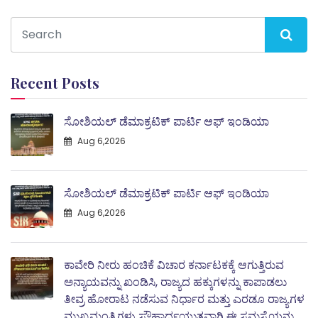
Recent Posts
ಸೋಶಿಯಲ್ ಡೆಮಾಕ್ರಟಿಕ್ ಪಾರ್ಟಿ ಆಫ್ ಇಂಡಿಯಾ
Aug 6,2026
ಸೋಶಿಯಲ್ ಡೆಮಾಕ್ರಟಿಕ್ ಪಾರ್ಟಿ ಆಫ್ ಇಂಡಿಯಾ
Aug 6,2026
ಕಾವೇರಿ ನೀರು ಹಂಚಿಕೆ ವಿಚಾರ ಕರ್ನಾಟಕಕ್ಕೆ ಆಗುತ್ತಿರುವ
ಅನ್ಯಾಯವನ್ನು ಖಂಡಿಸಿ, ರಾಜ್ಯದ ಹಕ್ಕುಗಳನ್ನು ಕಾಪಾಡಲು
ತೀವ್ರ ಹೋರಾಟ ನಡೆಸುವ ನಿರ್ಧಾರ ಮತ್ತು ಎರಡೂ ರಾಜ್ಯಗಳ
ಮುಖ್ಯಮಂತ್ರಿಗಳು ಸೌಹಾರ್ದಯುತವಾಗಿ ಈ ಸಮಸ್ಯೆಯನ್ನು