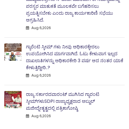
ಪರಸ್ಪರ ಮಾತುಕತೆ ಮೂಲಕವೇ ಬಗೆಹರಿಸಲು
ಪ್ರಯತ್ನಿಸಬೇಕು ಎಂದು ರಾಜ್ಯ ಕಾರ್ಯಕಾರಿಣಿ ಸಭೆಯು
ಆಗ್ರಹಿಸಿದೆ.
Aug 6,2026
ಗ್ಯಾರೆಂಟಿ ಸ್ಕೀಮ್ ಗಳು ನೀವು ಅಧಿಕಾರಕ್ಕೇರಲು
ಉಪಯೋಗಿಸಿದ ಮಾರ್ಗವಾಗಿದೆ. ಓಟು ಕೇಳುವಾಗ ಇಲ್ಲದ
ದಾಖಲಾತಿಗಳನ್ನು ಅಧಿಕಾರಕೇರಿ 3 ವರ್ಷ ಆದ ನಂತರ ಯಾಕೆ
ಕೇಳುತ್ತಿದ್ದೀರಿ..?
Aug 6,2026
ರಾಜ್ಯ ಸರ್ಕಾರದವಾರಂಟ್ ಮುಗಿಸಿದ ಗ್ಯಾರಂಟಿ
ಸ್ಕೀಮ್‌ಗಳುSDPI ರಾಜ್ಯಾಧ್ಯಕ್ಷರಾದ ಅಬ್ದುಲ್
ಮಜೀದ್ನೇತೃತ್ವದಲ್ಲಿ ಪತ್ರಿಕಾಗೋಷ್ಠಿ
Aug 6,2026