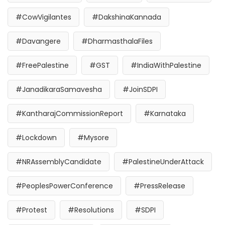
#CowVigilantes
#DakshinaKannada
#Davangere
#DharmasthalaFiles
#FreePalestine
#GST
#IndiaWithPalestine
#JanadikaraSamavesha
#JoinSDPI
#KantharajCommissionReport
#Karnataka
#Lockdown
#Mysore
#NRAssemblyCandidate
#PalestineUnderAttack
#PeoplesPowerConference
#PressRelease
#Protest
#Resolutions
#SDPI