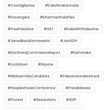
#CowVigilantes
#DakshinaKannada
#Davangere
#DharmasthalaFiles
#FreePalestine
#GST
#IndiaWithPalestine
#JanadikaraSamavesha
#JoinSDPI
#KantharajCommissionReport
#Karnataka
#Lockdown
#Mysore
#NRAssemblyCandidate
#PalestineUnderAttack
#PeoplesPowerConference
#PressRelease
#Protest
#Resolutions
#SDPI