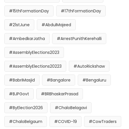
#15thFormationDay
#17thFormationDay
#21stJune
#AbdulMajeed
#AmbedkarJatha
#ArrestPunithKerehalli
#AssemblyElections2023
#AssemblyElections20223
#AutoRickshaw
#BabriMasjid
#Bangalore
#Bengaluru
#BJPGovt
#BRBhaskarPrasad
#ByElection2026
#ChaloBelagavi
#ChaloBelgaum
#COVID-19
#CowTraders