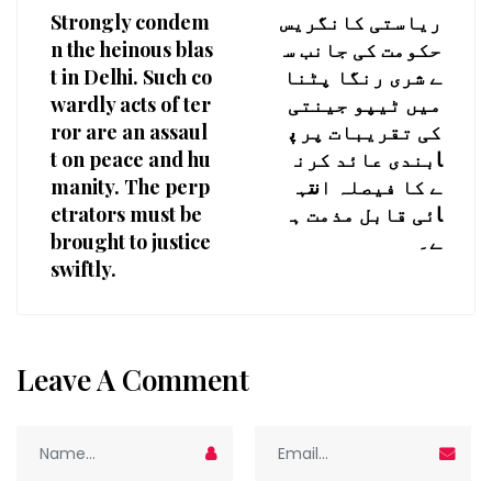
Strongly condem
ریاستی کانگریس
n the heinous blas
حکومت کی جانب س
t in Delhi. Such co
ے شری رنگا پٹنا
wardly acts of ter
میں ٹیپو جینتی
ror are an assaul
کی تقریبات پر پ
t on peace and hu
ابندی عائد کرن
manity. The perp
ے کا فیصلہ انتہ
etrators must be
ائی قابل مذمت ہ
brought to justice
ے۔
swiftly.
Leave A Comment