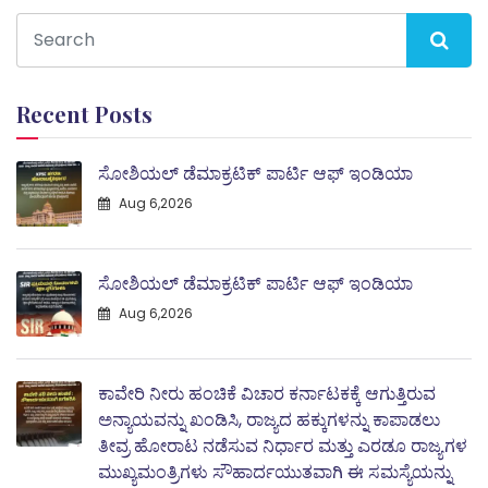
Recent Posts
ಸೋಶಿಯಲ್ ಡೆಮಾಕ್ರಟಿಕ್ ಪಾರ್ಟಿ ಆಫ್ ಇಂಡಿಯಾ
Aug 6,2026
ಸೋಶಿಯಲ್ ಡೆಮಾಕ್ರಟಿಕ್ ಪಾರ್ಟಿ ಆಫ್ ಇಂಡಿಯಾ
Aug 6,2026
ಕಾವೇರಿ ನೀರು ಹಂಚಿಕೆ ವಿಚಾರ ಕರ್ನಾಟಕಕ್ಕೆ ಆಗುತ್ತಿರುವ
ಅನ್ಯಾಯವನ್ನು ಖಂಡಿಸಿ, ರಾಜ್ಯದ ಹಕ್ಕುಗಳನ್ನು ಕಾಪಾಡಲು
ತೀವ್ರ ಹೋರಾಟ ನಡೆಸುವ ನಿರ್ಧಾರ ಮತ್ತು ಎರಡೂ ರಾಜ್ಯಗಳ
ಮುಖ್ಯಮಂತ್ರಿಗಳು ಸೌಹಾರ್ದಯುತವಾಗಿ ಈ ಸಮಸ್ಯೆಯನ್ನು