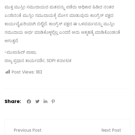
ಮುಕ್ತ ಮುಸ್ಲಿಂ ಸಮುದಾಯದ ಮತವನ್ನು ಪಡೆದು ಅಧಿಕಾರ ಹಿಡಿದ ನಂತರ
ಎಂದಿನಂತೆ ಮುಸ್ಲಿಂ ಸಮುದಾಯಕ್ಕೆ ಮೋಸ ಮಾಡುವುದು ಕಾಂಗ್ರೆಸ್ ಪಕ್ಷದ
ಕಾರ್ಯವೈಖರಿಯಾಗಿ ಬಿಟ್ಟಿದೆ. ಕಾಂಗ್ರೆಸ್ ಪಕ್ಷದ ಈ ಒಳವರ್ಮವನ್ನು ಮುಸ್ಲಿಂ
ಸಮುದಾಯ ಅರ್ಥ ಮಾಡಿಕೊಳ್ಳಲ್ಲಿಲ್ಲ ಎಂದರೆ ಅದು ಆತ್ಮಹತ್ಯೆ ಮಾಡಿಕೊಂಡಂತೆ
ಆಗುತ್ತದೆ.
~ಮುಜಾಹಿದ್ ಪಾಷಾ,
ರಾಜ್ಯ ಪ್ರಧಾನ ಕಾರ್ಯದರ್ಶಿ, SDPI ಕರ್ನಾಟಕ
Post Views:
183
Share:
Previous Post
Next Post