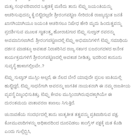
ಮತ್ತು ಸಂಘಪರಿವಾರದ ಒತ್ತಡಕ್ಕೆ ಮಣಿದು ತಾನು ಟಿಪ್ಪು ಜಯಂತಿಯನ್ನು
ಆಚರಿಸುವುದನ್ನು ಕೈ ಬಿಟ್ಟಿದಲ್ಲದೇ ಶ್ರೀರಂಗಪಟ್ಟಣ ಸೇರಿದಂತೆ ರಾಜ್ಯಾದ್ಯಂತ ಜನತೆ
ಖಾಸಗಿಯಾಗಿಯೂ ಜಯಂತಿ ಆಚರಿಸಲೂ ನಿಷೇಧ ಹೇರಿ ಮೃದು ಹಿಂದುತ್ವವನ್ನು
ಪ್ರದರ್ಶಿಸುವ ಮೂಲಕ ಸ್ವಾತಂತ್ರ್ಯ ಹೋರಾಟಗಾರ ಟಿಪ್ಪು ಸುಲ್ತಾನ್ ರವರನ್ನು
ಅವಮಾನಿಸಲಾಗಿದೆ. ಶ್ರೀರಂಗಪಟ್ಟಣದಲ್ಲಿ ಟಿಪ್ಪು ಅಭಿಮಾನಿಗಳಿಗೆ ಟಿಪ್ಪು ಸಮಾಧಿಯ
ದರ್ಶನ ಮಾಡಕ್ಕೂ ಅವಕಾಶ ನಿರಾಕರಿಸಿದ ರಾಜ್ಯ ಸರ್ಕಾರ ಬಜರಂಗದಳದ ಅನೇಕ
ಕಾರ್ಯಕ್ರಮಗಳಿಗೆ ಶ್ರೀರಂಗಪಟ್ಟಣದಲ್ಲಿ ಅವಕಾಶ ನೀಡಿತ್ತು. ಇದರಿಂದ ಕಾನೂನು
ಸುವ್ಯಸ್ಥೆ ಹಾಳಾಗಲ್ಲಿಲವೇ..?
ಟಿಪ್ಪು ಸುಲ್ತಾನ್ ಮುಸ್ಲಿಂ ಅಲ್ಲದೆ, ಈ ನೆಲದ ಬೇರೆ ಯಾವುದೇ ಪ್ರಬಲ ಜಾತಿಯಲ್ಲಿ
ಹುಟ್ಟಿದ್ದರೆ, ಟಿಪ್ಪು ಸಾಧನೆಗಾಗಿ ಅವರನ್ನು ಜಾಗತಿಕ ನಾಯಕನಾಗಿ ಈ ನಮ್ಮ ರಾಜಕೀಯ
ವ್ಯವಸ್ಥೆ ವಿಜೃಂಭಿಸುತಿತ್ತು. ಟಿಪ್ಪು ಕೇವಲ ಮುಸ್ಲಿಂನಾಗಿರುವುದಕ್ಕಾಗಿಯೇ ಈ
ದುರಂತಮಯ ವಾತಾವರಣ ಕಾಣಲು ಸಿಗುತ್ತಿದೆ.
ಚುನಾವಣೆಯ ಸಂದರ್ಭದಲ್ಲಿ ತಾನು ಜಾತ್ಯತೀತ ತತ್ವವನ್ನು ಪ್ರತಿಪಾದಿಸುವ ಪಕ್ಷ,
ಕೋಮುವಾದಿಗಳನ್ನು ಅಧಿಕಾರದಿಂದ ದೂರವಿಡಲು ಕಾಂಗ್ರೆಸ್ ಪಕ್ಷಕ್ಕೆ ಮತ ಕೊಡಿ
ಎಂದು ಗುಲ್ಲೆಬ್ಬಿಸಿ,