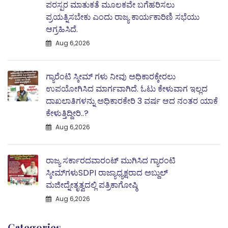
ಪರಸ್ಪರ ಮಾತುಕತೆ ಮೂಲಕವೇ ಬಗೆಹರಿಸಲು
ಪ್ರಯತ್ನಿಸಬೇಕು ಎಂದು ರಾಜ್ಯ ಕಾರ್ಯಕಾರಿಣಿ ಸಭೆಯು
ಆಗ್ರಹಿಸಿದೆ.
Aug 6,2026
ಗ್ಯಾರೆಂಟಿ ಸ್ಕೀಮ್ ಗಳು ನೀವು ಅಧಿಕಾರಕ್ಕೇರಲು
ಉಪಯೋಗಿಸಿದ ಮಾರ್ಗವಾಗಿದೆ. ಓಟು ಕೇಳುವಾಗ ಇಲ್ಲದ
ದಾಖಲಾತಿಗಳನ್ನು ಅಧಿಕಾರಕೇರಿ 3 ವರ್ಷ ಆದ ನಂತರ ಯಾಕೆ
ಕೇಳುತ್ತಿದ್ದೀರಿ..?
Aug 6,2026
ರಾಜ್ಯ ಸರ್ಕಾರದವಾರಂಟ್ ಮುಗಿಸಿದ ಗ್ಯಾರಂಟಿ
ಸ್ಕೀಮ್‌ಗಳುSDPI ರಾಜ್ಯಾಧ್ಯಕ್ಷರಾದ ಅಬ್ದುಲ್
ಮಜೀದ್ನೇತೃತ್ವದಲ್ಲಿ ಪತ್ರಿಕಾಗೋಷ್ಠಿ
Aug 6,2026
Categories