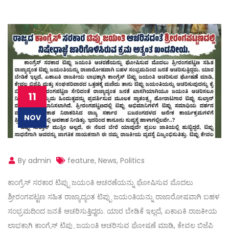
11
NOV
By admin
feature
,
News
,
Politics
ಕಾಂಗ್ರೆಸ್ ಸರಕಾರ ಟಿಪ್ಪು ಜಯಂತಿ ಆಚರಣೆಯನ್ನು ಘೋಷಿಸುವ ಮೊದಲು
ಶ್ರೀರಂಗಪಟ್ಟಣ ಸಹಿತ ರಾಜ್ಯಾದ್ಯಂತ ಟಿಪ್ಪು ಜಯಂತಿಯನ್ನು ರಾಜಾರೋಷವಾಗಿ ಬಹಳ
ಸಂಭ್ರಮದಿಂದ ಜನತೆ ಆಚರಿಸುತ್ತಿದ್ದರು. ಯಾರ ಬೇಡಿಕೆ ಇಲ್ಲದೆ, ಏಕಾಏಕಿ ರಾಜಕೀಯ
ಲಾಭಕ್ಕಾಗಿ ಕಾಂಗ್ರೆಸ್ ಟಿಪ್ಪು ಜಯಂತಿ ಆಚರಿಸುವ ಘೋಷಣೆ ಮಾಡಿ, ಕೇವಲ ಬಿಜೆಪಿ