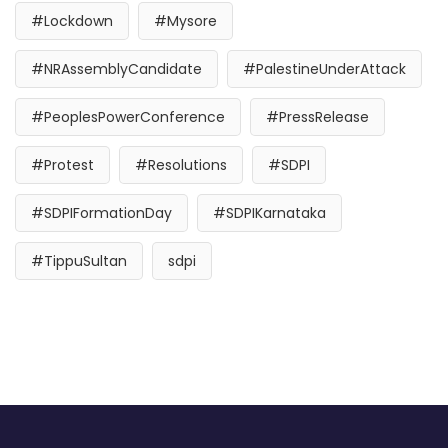
#Lockdown
#Mysore
#NRAssemblyCandidate
#PalestineUnderAttack
#PeoplesPowerConference
#PressRelease
#Protest
#Resolutions
#SDPI
#SDPIFormationDay
#SDPIKarnataka
#TippuSultan
sdpi