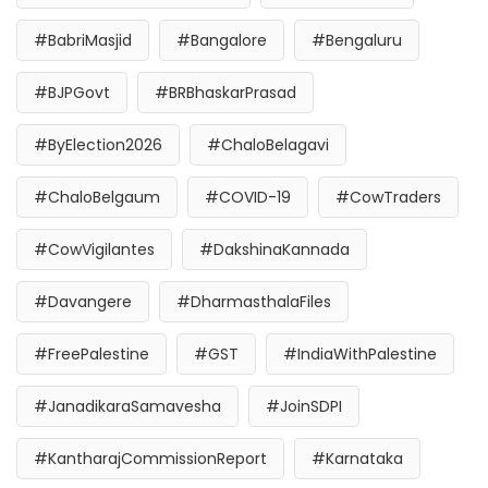
#BabriMasjid
#Bangalore
#Bengaluru
#BJPGovt
#BRBhaskarPrasad
#ByElection2026
#ChaloBelagavi
#ChaloBelgaum
#COVID-19
#CowTraders
#CowVigilantes
#DakshinaKannada
#Davangere
#DharmasthalaFiles
#FreePalestine
#GST
#IndiaWithPalestine
#JanadikaraSamavesha
#JoinSDPI
#KantharajCommissionReport
#Karnataka