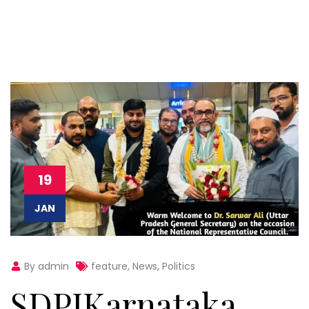
19
JAN
By admin
feature
,
News
,
Politics
SDPIKarnataka