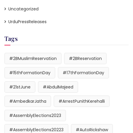
Uncategorized
UrduPressReleases
Tags
#2BMuslimReservation
#2BReservation
#15thFormationDay
#17thFormationDay
#21stJune
#AbdulMajeed
#AmbedkarJatha
#ArrestPunithKerehalli
#AssemblyElections2023
#AssemblyElections20223
#AutoRickshaw