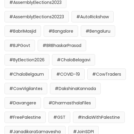
#AssemblyElections2023
#AssemblyElections20223
#AutoRickshaw
#BabriMasjid
#Bangalore
#Bengaluru
#BJPGovt
#BRBhaskarPrasad
#ByElection2026
#ChaloBelagavi
#ChaloBelgaum
#COVID-19
#CowTraders
#CowVigilantes
#DakshinaKannada
#Davangere
#DharmasthalaFiles
#FreePalestine
#GST
#IndiaWithPalestine
#JanadikaraSamavesha
#JoinSDPI