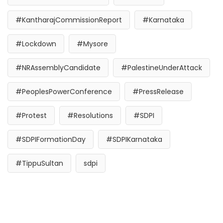
#KantharajCommissionReport
#Karnataka
#Lockdown
#Mysore
#NRAssemblyCandidate
#PalestineUnderAttack
#PeoplesPowerConference
#PressRelease
#Protest
#Resolutions
#SDPI
#SDPIFormationDay
#SDPIKarnataka
#TippuSultan
sdpi