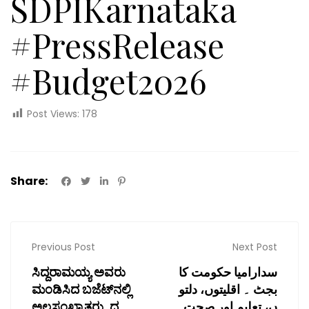
SDPIKarnataka
#PressRelease
#Budget2026
Post Views:
178
Share:
Previous Post
Next Post
ಸಿದ್ದರಾಮಯ್ಯ ಅವರು
سدارامیا حکومت کا
ಮಂಡಿಸಿದ ಬಜೆಟ್‌ನಲ್ಲಿ
بجٹ ۔ اقلیتوں، دلتو
ಅಲ್ಪಸಂಖ್ಯಾತರು, ದ
ں، تعلیم اور صحت