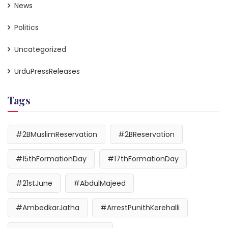
News
Politics
Uncategorized
UrduPressReleases
Tags
#2BMuslimReservation
#2BReservation
#15thFormationDay
#17thFormationDay
#21stJune
#AbdulMajeed
#AmbedkarJatha
#ArrestPunithKerehalli