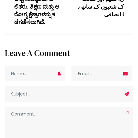
ಲಿತರು, ಶಿಕ್ಷಣ ಮತ್ತು ಆ
کے شعبوں کے ساتھ ن
ರೋಗ್ಯ ಕ್ಷೇತ್ರಗಳನ್ನು ಕ
ا انصافی
ಡೆಗಣಿಸಲಾಗಿದೆ.
Leave A Comment