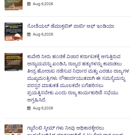
Aug 6,2026
ಸೋಶಿಯಲ್ ಡೆಮಾಕ್ರಟಿಕ್ ಪಾರ್ಟಿ ಆಫ್ ಇಂಡಿಯಾ
Aug 6,2026
ಕಾವೇರಿ ನೀರು ಹಂಚಿಕೆ ವಿಚಾರ ಕರ್ನಾಟಕಕ್ಕೆ ಆಗುತ್ತಿರುವ
ಅನ್ಯಾಯವನ್ನು ಖಂಡಿಸಿ, ರಾಜ್ಯದ ಹಕ್ಕುಗಳನ್ನು ಕಾಪಾಡಲು
ತೀವ್ರ ಹೋರಾಟ ನಡೆಸುವ ನಿರ್ಧಾರ ಮತ್ತು ಎರಡೂ ರಾಜ್ಯಗಳ
ಮುಖ್ಯಮಂತ್ರಿಗಳು ಸೌಹಾರ್ದಯುತವಾಗಿ ಈ ಸಮಸ್ಯೆಯನ್ನು
ಪರಸ್ಪರ ಮಾತುಕತೆ ಮೂಲಕವೇ ಬಗೆಹರಿಸಲು
ಪ್ರಯತ್ನಿಸಬೇಕು ಎಂದು ರಾಜ್ಯ ಕಾರ್ಯಕಾರಿಣಿ ಸಭೆಯು
ಆಗ್ರಹಿಸಿದೆ.
Aug 6,2026
ಗ್ಯಾರೆಂಟಿ ಸ್ಕೀಮ್ ಗಳು ನೀವು ಅಧಿಕಾರಕ್ಕೇರಲು