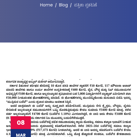
Home
Blog
ಪತ್ರಿಕಾ ಪ್ರಕಟಣೆ
08
MAR