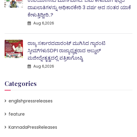
ಉಪಯೋಗಿಸಿದ ಮಾರ್ಗವಾಗಿದೆ. ಓಟು ಕೇಳುವಾಗ ಇಲ್ಲದ
ದಾಖಲಾತಿಗಳನ್ನು ಅಧಿಕಾರಕೇರಿ 3 ವರ್ಷ ಆದ ನಂತರ ಯಾಕೆ
ಕೇಳುತ್ತಿದ್ದೀರಿ..?
Aug 6,2026
ರಾಜ್ಯ ಸರ್ಕಾರದವಾರಂಟ್ ಮುಗಿಸಿದ ಗ್ಯಾರಂಟಿ
ಸ್ಕೀಮ್‌ಗಳುSDPI ರಾಜ್ಯಾಧ್ಯಕ್ಷರಾದ ಅಬ್ದುಲ್
ಮಜೀದ್ನೇತೃತ್ವದಲ್ಲಿ ಪತ್ರಿಕಾಗೋಷ್ಠಿ
Aug 6,2026
Categories
englishpressreleases
feature
KannadaPressReleases