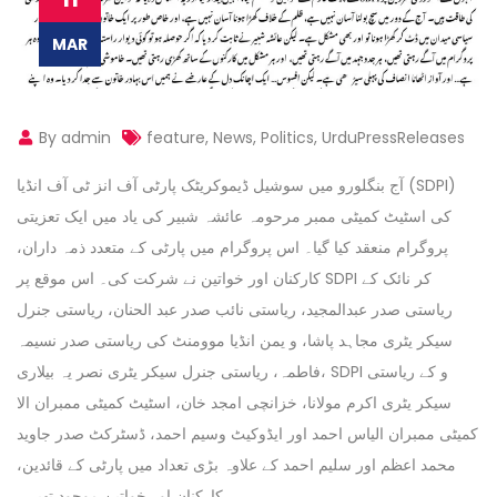
MAR
By admin
feature
,
News
,
Politics
,
UrduPressReleases
آج بنگلورو میں سوشیل ڈیموکریٹک پارٹی آف انز ٹی آف انڈیا (SDPI)
کی اسٹیٹ کمیٹی ممبر مرحومہ عائشہ شبیر کی یاد میں ایک تعزیتی
پروگرام منعقد کیا گیا۔ اس پروگرام میں پارٹی کے متعدد ذمہ داران،
کارکنان اور خواتین نے شرکت کی۔ اس موقع پر SDPI کر نائک کے
ریاستی صدر عبدالمجید، ریاستی نائب صدر عبد الحنان، ریاستی جنرل
سیکر یٹری مجاہد پاشا، و یمن انڈیا موومنٹ کی ریاستی صدر نسیمہ
فاطمہ، ریاستی جنرل سیکر یٹری نصر یہ بیلاری، SDPI و کے ریاستی
سیکر یٹری اکرم مولانا، خزانچی امجد خان، اسٹیٹ کمیٹی ممبران الا
کمیٹی ممبران الیاس احمد اور ایڈوکیٹ وسیم احمد، ڈسٹرکٹ صدر جاوید
محمد اعظم اور سلیم احمد کے علاوہ بڑی تعداد میں پارٹی کے قائدین،
کارکنان اور خواتین موجود تھیں۔