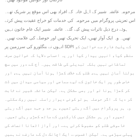
مرحومہ عائشہ شبیر کے اہل خانہ کے افراد بھی اس موقع پر شریک تھے۔
اس تعزیتی پروگرام میں مرحومہ کی خدمات کو خراج عقیدت پیش کرتے
ہوئے درج ذیل تاثرات پیش کیے گئے۔ عائشہ شبیر ایک عام خاتون نہیں
تھیں۔ وہ ایک آواز تھیں، ایک تحریک تھیں اور حوصلے کی علامت تھیں۔
انہوں نے بنگلورو کی سرزمین پر SDPI کے پلیٹ فارم سے خواتین کو
منظم کیا، انہیں بیدار کیا اور یہ احساس دلایا کہ خواتین صرف
تماشائی نہیں بلکہ تبدیلی کی طاقت ہیں۔ آج کے دور میں سچ
بولنا آسان نہیں ہے، ظلم کے خلاف کھڑا ہونا آسان نہیں ہے، اور
خاص طور پر ایک خاتون کے لیے سماجی اور سیاسی میدان میں ڈٹ
کر کھڑا ہونا تو اور بھی مشکل ہے۔ لیکن عائشہ شبیر نے ثابت
کر دیا کہ اگر حوصلہ ہو تو کوئی دیوار راستہ نہیں روک سکتی۔
وہ ہر پروگرام میں آگے رہتی تھیں، ہر جد و جہد میں آگے رہتی
تھیں، اور ہر مشکل میں کارکنوں کے ساتھ کھڑی رہتی تھیں۔
خاموشی ظلم کو مضبوط کرتی ہے… اور آواز اٹھانا انصاف کی
پہلی سیڑھی ہے۔ لیکن افسوس … ایک اچانک دل کے عارضے نے ہمیں