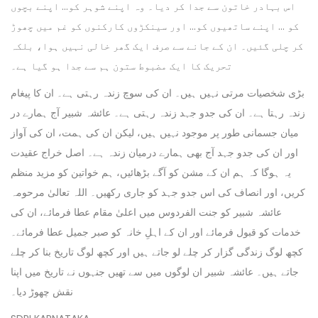
اس بہادر خاتون سے جدا کر دیا۔ وہ اپنے شوہر کو… اپنے بچوں
کو … اپنے ساتھیوں کو… اور سینکڑوں کارکنوں کو غم میں چھوڑ
کر چلی گئیں۔ ان کے جانے سے صرف ایک گھر خالی نہیں ہوا، بلکہ
تحریک کا ایک مضبوط ستون ہم سے جدا ہو گیا ہے۔
بڑی شخصیات مرتی نہیں ہیں۔ ان کی سوچ زندہ رہتی ہے۔ ان کا پیغام
زندہ رہتا ہے۔ ان کی جدو جہد زندہ رہتی ہے۔ عائشہ شبیر آج ہمارے در
میان جسمانی طور پر موجود نہیں ہیں، لیکن ان کی ہمت، ان کی آواز
اور ان کی جدو جہد آج بھی ہمارے درمیان زندہ ہے۔ اصل خراج عقیدت
یہ ہوگا کہ ہم ان کے مشن کو آگے بڑھائیں، ہم خواتین کو مزید منظم
کریں، اور انصاف کی اس جدو جہد کو جاری رکھیں۔ اللہ تعالیٰ مرحومہ
عائشہ شبیر کو جنت الفردوس میں اعلیٰ مقام عطا فرمائے، ان کی
خدمات کو قبول فرمائے اور ان کے اہلِ خانہ کو صبر جمیل عطا فرمائے۔
کچھ لوگ زندگی گزار کر چلے لو جاتے ہیں اور کچھ لوگ تاریخ بنا کر چلے
جاتے ہیں۔ عائشہ شبیر ان لوگوں میں سے تھیں جنہوں نے تاریخ میں اپنا
نقش چھوڑ دیا۔