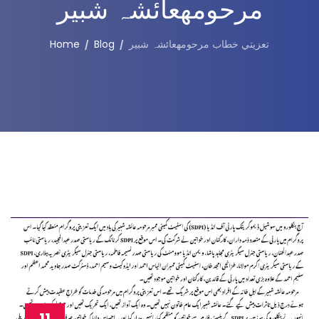
مرحومهعائشہ شبیر
تعزيتي خطاب مرحومهعائشہ شبیر
Blog
Home
11