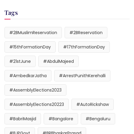
Tags
#2BMuslimReservation
#2BReservation
#15thFormationDay
#17thFormationDay
#21stJune
#AbdulMajeed
#AmbedkarJatha
#ArrestPunithKerehalli
#AssemblyElections2023
#AssemblyElections20223
#AutoRickshaw
#BabriMasjid
#Bangalore
#Bengaluru
#BJPGovt
#BRBhaskarPrasad