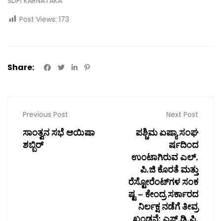
SDPI KARNATAKA
Post Views:
173
Share:
Previous Post
Next Post
ಸಾಂತ್ವನ ಸಭೆ ಆಯಿಷಾ
ಪಶ್ಚಿಮ ಏಷ್ಯಾ ಸಂಘ
ಶಬ್ಬಿರ್
ರ್ಷದಿಂದ
ಉಂಟಾಗಿರುವ ಎಲ್‌.
ಪಿ.ಜಿ ಕೊರತೆ ಮತ್ತು
ರೆಸ್ಟೋರೆಂಟ್‌ಗಳ ಸಂಕ
ಷ್ಟ – ಕೇಂದ್ರ ಸರ್ಕಾರದ
ನಿರ್ಲಕ್ಷ ನಡೆಗೆ ತೀವ್ರ
ಖಂಡನೆ: ಎಸ್.ಡಿ.ಪಿ.