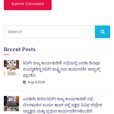
Recent Posts
SDPI ರಾಜ್ಯ ಕಾರ್ಯಕಾರಿಣಿ ಸಭೆಯಲ್ಲಿ ಎರಡು ದಿನವೂ
ಉಪಸ್ಥಿತರಿದ್ದ SDPI ರಾಷ್ಟ್ರೀಯ ಕಾರ್ಯದರ್ಶಿ ಅಲ್ಫಾನ್ಸ್
ಫ್ರಾಂಕೊ..
Aug 4,2026
ಎರಡನೇ ದಿನದ SDPI ರಾಜ್ಯ ಕಾರ್ಯಕಾರಿಣಿ ಸಭೆ
ಬೆಂಗಳೂರಿನ ಉರ್ದು ಹಾಲ್ ನಲ್ಲಿ ಪಕ್ಷದ ವಿವಿಧ ಜಿಲ್ಲೆಗಳ
ಅಧ್ಯಕ್ಷರು ಮತ್ತು ಪ್ರಧಾನ ಕಾರ್ಯದರ್ಶಿಗಳೊಂದಿಗೆ