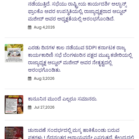
ನಡೆಯುತ್ತಿದೆ. ಸಭೆಯು ರಾಷ್ಟ್ರೀಯ ಕಾರ್ಯದರ್ಶಿ ಅಲ್ಫಾನ್ಸ್
ಫ್ರಾಂಕೊ ಅವರ ಉಪಸ್ಥಿತಿಯಲ್ಲಿ, ರಾಜ್ಯಾಧ್ಯಕ್ಷರಾದ ಅಬ್ದುಲ್‌
ಮಜೀದ್‌ ಅವರ ಅಧ್ಯಕ್ಷತೆಯಲ್ಲಿ ಆರಂಭಗೊಂಡಿದೆ.
Aug 4,2026
ಎರಡು ದಿನಗಳ ಕಾಲ ನಡೆಯುವ SDPI ಕರ್ನಾಟಕ ರಾಜ್ಯ
ಕಾರ್ಯಕಾರಿಣಿ ಸಭೆ ಬೆಂಗಳೂರಿನ ಪಕ್ಷದ ಮುಖ್ಯ ಕಚೇರಿಯಲ್ಲಿ
ರಾಜ್ಯಾಧ್ಯಕ್ಷ ಅಬ್ದುಲ್‌ ಮಜೀದ್ ಅವರ ನೇತೃತ್ವದಲ್ಲಿ
ಆರಂಭಗೊಂಡಿತು.
Aug 3,2026
ಕಾನೂನಿನ ಮುಂದೆ ಎಲ್ಲರೂ ಸಮಾನರು.
Jul 27,2026
ಚುನಾವಣೆ ಸಂದರ್ಭದಲ್ಲಿ ಮಸ್ಕ ಹಾಕಿಕೊಂಡು ಬರುವ
ಪಕ್ಷಗಳು ! ಗೆದ್ದನಂತರ ಅನ್ಯಾಯವನ್ನೇ ಎಸಗುತ್ತದೆ. ಕೇಂದ್ರದಲ್ಲಿ