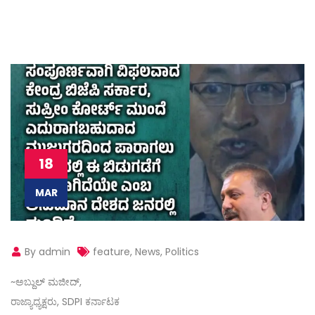
18
MAR
By admin
feature
,
News
,
Politics
~ಅಬ್ದುಲ್ ಮಜೀದ್,
ರಾಜ್ಯಾಧ್ಯಕ್ಷರು, SDPI ಕರ್ನಾಟಕ