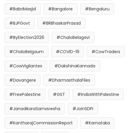
#BabriMasjid
#Bangalore
#Bengaluru
#BJPGovt
#BRBhaskarPrasad
#ByElection2026
#ChaloBelagavi
#ChaloBelgaum
#COVID-19
#CowTraders
#CowVigilantes
#DakshinaKannada
#Davangere
#DharmasthalaFiles
#FreePalestine
#GST
#IndiaWithPalestine
#JanadikaraSamavesha
#JoinSDPI
#KantharajCommissionReport
#Karnataka