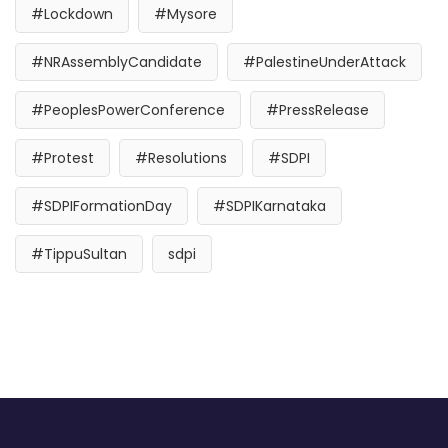
#Lockdown
#Mysore
#NRAssemblyCandidate
#PalestineUnderAttack
#PeoplesPowerConference
#PressRelease
#Protest
#Resolutions
#SDPI
#SDPIFormationDay
#SDPIKarnataka
#TippuSultan
sdpi