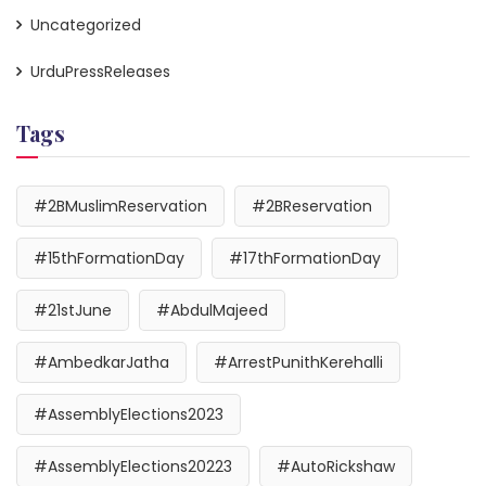
Uncategorized
UrduPressReleases
Tags
#2BMuslimReservation
#2BReservation
#15thFormationDay
#17thFormationDay
#21stJune
#AbdulMajeed
#AmbedkarJatha
#ArrestPunithKerehalli
#AssemblyElections2023
#AssemblyElections20223
#AutoRickshaw