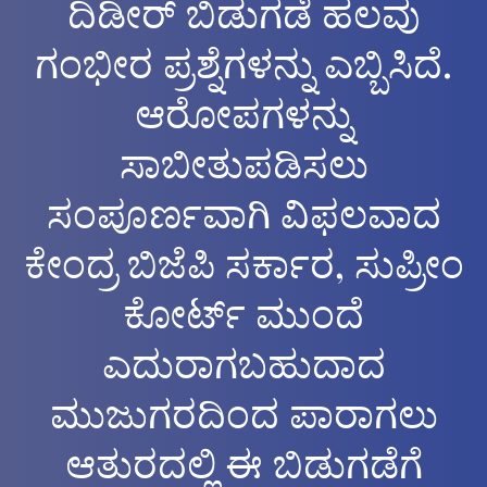
ದಿಡೀ‌ರ್ ಬಿಡುಗಡೆ ಹಲವು
ಗಂಭೀರ ಪ್ರಶ್ನೆಗಳನ್ನು ಎಬ್ಬಿಸಿದೆ.
ಆರೋಪಗಳನ್ನು
ಸಾಬೀತುಪಡಿಸಲು
ಸಂಪೂರ್ಣವಾಗಿ ವಿಫಲವಾದ
ಕೇಂದ್ರ ಬಿಜೆಪಿ ಸರ್ಕಾರ, ಸುಪ್ರೀಂ
ಕೋರ್ಟ್ ಮುಂದೆ
ಎದುರಾಗಬಹುದಾದ
ಮುಜುಗರದಿಂದ ಪಾರಾಗಲು
ಆತುರದಲ್ಲಿ ಈ ಬಿಡುಗಡೆಗೆ