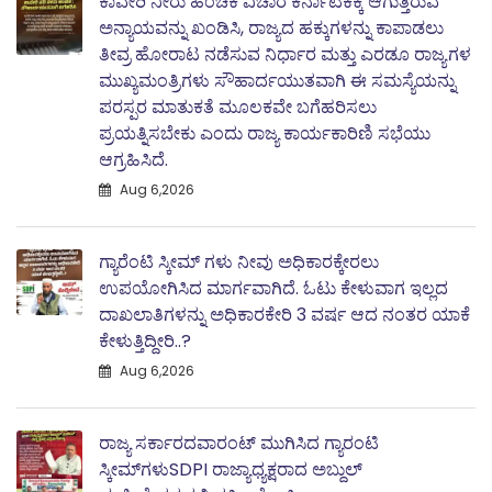
ಕಾವೇರಿ ನೀರು ಹಂಚಿಕೆ ವಿಚಾರ ಕರ್ನಾಟಕಕ್ಕೆ ಆಗುತ್ತಿರುವ
ಅನ್ಯಾಯವನ್ನು ಖಂಡಿಸಿ, ರಾಜ್ಯದ ಹಕ್ಕುಗಳನ್ನು ಕಾಪಾಡಲು
ತೀವ್ರ ಹೋರಾಟ ನಡೆಸುವ ನಿರ್ಧಾರ ಮತ್ತು ಎರಡೂ ರಾಜ್ಯಗಳ
ಮುಖ್ಯಮಂತ್ರಿಗಳು ಸೌಹಾರ್ದಯುತವಾಗಿ ಈ ಸಮಸ್ಯೆಯನ್ನು
ಪರಸ್ಪರ ಮಾತುಕತೆ ಮೂಲಕವೇ ಬಗೆಹರಿಸಲು
ಪ್ರಯತ್ನಿಸಬೇಕು ಎಂದು ರಾಜ್ಯ ಕಾರ್ಯಕಾರಿಣಿ ಸಭೆಯು
ಆಗ್ರಹಿಸಿದೆ.
Aug 6,2026
ಗ್ಯಾರೆಂಟಿ ಸ್ಕೀಮ್ ಗಳು ನೀವು ಅಧಿಕಾರಕ್ಕೇರಲು
ಉಪಯೋಗಿಸಿದ ಮಾರ್ಗವಾಗಿದೆ. ಓಟು ಕೇಳುವಾಗ ಇಲ್ಲದ
ದಾಖಲಾತಿಗಳನ್ನು ಅಧಿಕಾರಕೇರಿ 3 ವರ್ಷ ಆದ ನಂತರ ಯಾಕೆ
ಕೇಳುತ್ತಿದ್ದೀರಿ..?
Aug 6,2026
ರಾಜ್ಯ ಸರ್ಕಾರದವಾರಂಟ್ ಮುಗಿಸಿದ ಗ್ಯಾರಂಟಿ
ಸ್ಕೀಮ್‌ಗಳುSDPI ರಾಜ್ಯಾಧ್ಯಕ್ಷರಾದ ಅಬ್ದುಲ್