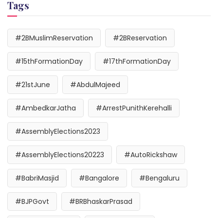
Tags
#2BMuslimReservation
#2BReservation
#15thFormationDay
#17thFormationDay
#21stJune
#AbdulMajeed
#AmbedkarJatha
#ArrestPunithKerehalli
#AssemblyElections2023
#AssemblyElections20223
#AutoRickshaw
#BabriMasjid
#Bangalore
#Bengaluru
#BJPGovt
#BRBhaskarPrasad