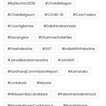
#ByElection2026
#ChaloBelagavi
#ChaloBelgaum
#COVID-19
#CowTraders
#CowVigilantes
#DakshinaKannada
#Davangere
#DharmasthalaFiles
#FreePalestine
#GST
#IndiaWithPalestine
#JanadikaraSamavesha
#JoinSDPI
#KantharajCommissionReport
#Karnataka
#Lockdown
#Mysore
#NRAssemblyCandidate
#PalestineUnderAttack
#PeoplesPowerConference
#PressRelease