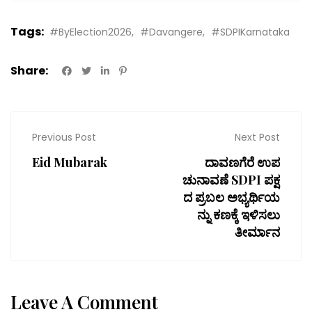
Tags:
#ByElection2026
#Davangere
#SDPIKarnataka
Share:
Previous Post
Next Post
Eid Mubarak
ದಾವಣಗೆರೆ ಉಪ
ಚುನಾವಣೆ SDPI ಪಕ್ಷ
ದ ಪ್ರಬಲ ಅಭ್ಯರ್ಥಿಯ
ನ್ನು ಕಣಕ್ಕೆ ಇಳಿಸಲು
ತೀರ್ಮಾನ
Leave A Comment