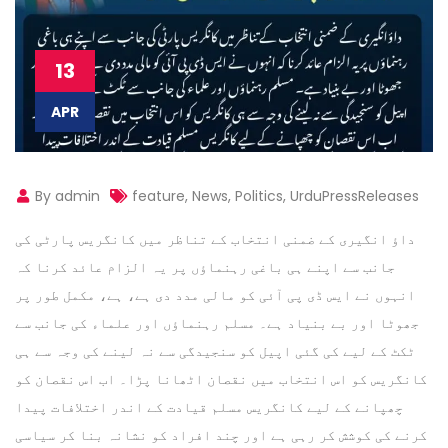
13
APR
By admin
feature
,
News
,
Politics
,
UrduPressReleases
داؤ انگیری کے ضمنی انتخاب کے تناظر میں کانگریس پارٹی کی
جانب سے اپنے ہی باغی رہنماؤں پر یہ الزام عائد کرنا کہ
انہوں نے ایس ڈی پی آئی کو مالی مدد دی ہے، ہے، مکمل طور پر
جھوٹا اور بے بنیاد ہے۔ مسلم رہنماؤں اور علماء کی جانب سے
ٹکٹ کے لیے کی گئی اپیل کو سنجیدگی سے نہ لینے کی وجہ سے ہی
کانگریس کو اس انتخاب میں نقصان اٹھانا پڑا۔ اب اس نقصان کو
چھپانے کے لیے کانگریس مسلم قیادت کے اندر اختلافات پیدا
کرنے کی کوشش کر رہی ہے اور چند افراد کو نشانہ بنا کر سیاسی