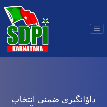
داؤانگیری ضمنی انتخاب