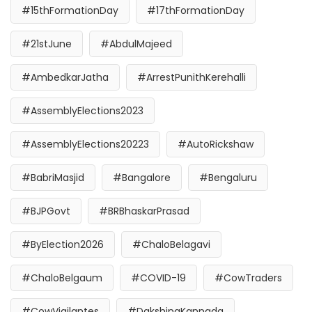
#15thFormationDay
#17thFormationDay
#21stJune
#AbdulMajeed
#AmbedkarJatha
#ArrestPunithKerehalli
#AssemblyElections2023
#AssemblyElections20223
#AutoRickshaw
#BabriMasjid
#Bangalore
#Bengaluru
#BJPGovt
#BRBhaskarPrasad
#ByElection2026
#ChaloBelagavi
#ChaloBelgaum
#COVID-19
#CowTraders
#CowVigilantes
#DakshinaKannada