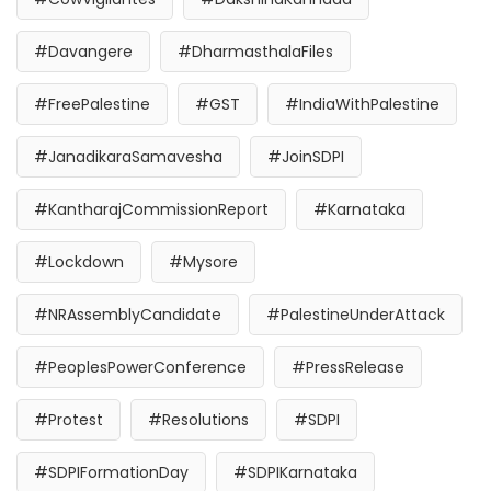
#Davangere
#DharmasthalaFiles
#FreePalestine
#GST
#IndiaWithPalestine
#JanadikaraSamavesha
#JoinSDPI
#KantharajCommissionReport
#Karnataka
#Lockdown
#Mysore
#NRAssemblyCandidate
#PalestineUnderAttack
#PeoplesPowerConference
#PressRelease
#Protest
#Resolutions
#SDPI
#SDPIFormationDay
#SDPIKarnataka