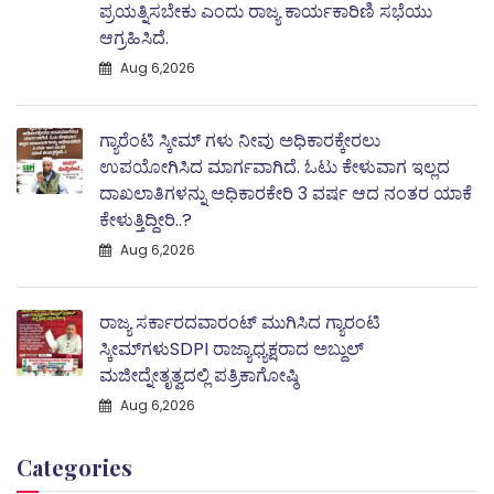
ಪ್ರಯತ್ನಿಸಬೇಕು ಎಂದು ರಾಜ್ಯ ಕಾರ್ಯಕಾರಿಣಿ ಸಭೆಯು
ಆಗ್ರಹಿಸಿದೆ.
Aug 6,2026
ಗ್ಯಾರೆಂಟಿ ಸ್ಕೀಮ್ ಗಳು ನೀವು ಅಧಿಕಾರಕ್ಕೇರಲು
ಉಪಯೋಗಿಸಿದ ಮಾರ್ಗವಾಗಿದೆ. ಓಟು ಕೇಳುವಾಗ ಇಲ್ಲದ
ದಾಖಲಾತಿಗಳನ್ನು ಅಧಿಕಾರಕೇರಿ 3 ವರ್ಷ ಆದ ನಂತರ ಯಾಕೆ
ಕೇಳುತ್ತಿದ್ದೀರಿ..?
Aug 6,2026
ರಾಜ್ಯ ಸರ್ಕಾರದವಾರಂಟ್ ಮುಗಿಸಿದ ಗ್ಯಾರಂಟಿ
ಸ್ಕೀಮ್‌ಗಳುSDPI ರಾಜ್ಯಾಧ್ಯಕ್ಷರಾದ ಅಬ್ದುಲ್
ಮಜೀದ್ನೇತೃತ್ವದಲ್ಲಿ ಪತ್ರಿಕಾಗೋಷ್ಠಿ
Aug 6,2026
Categories