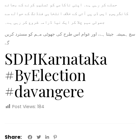
حملے کر رہی ہے۔ اپنی ناکامی کو تسلیم کرنے کے بجائے
کانگریس، ایس ڈی پی آئی کے خلاف انتخابی فنڈنگ کے حوالے سے
جھوٹی مہم چلا کر ایک نیا ڈرامہ شروع کر رہی ہے۔
سچ ہمیشہ جیتتا ہے، اور عوام اس طرح کی جھوٹی مہم کو مسترد کریں
گے
SDPIKarnataka
#ByElection
#davangere
Post Views:
184
Share: