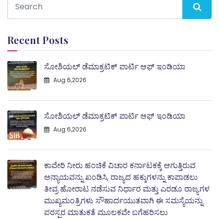
Recent Posts
ಸೋಶಿಯಲ್ ಡೆಮಾಕ್ರಟಿಕ್ ಪಾರ್ಟಿ ಆಫ್ ಇಂಡಿಯಾ
Aug 6,2026
ಸೋಶಿಯಲ್ ಡೆಮಾಕ್ರಟಿಕ್ ಪಾರ್ಟಿ ಆಫ್ ಇಂಡಿಯಾ
Aug 6,2026
ಕಾವೇರಿ ನೀರು ಹಂಚಿಕೆ ವಿಚಾರ ಕರ್ನಾಟಕಕ್ಕೆ ಆಗುತ್ತಿರುವ
ಅನ್ಯಾಯವನ್ನು ಖಂಡಿಸಿ, ರಾಜ್ಯದ ಹಕ್ಕುಗಳನ್ನು ಕಾಪಾಡಲು
ತೀವ್ರ ಹೋರಾಟ ನಡೆಸುವ ನಿರ್ಧಾರ ಮತ್ತು ಎರಡೂ ರಾಜ್ಯಗಳ
ಮುಖ್ಯಮಂತ್ರಿಗಳು ಸೌಹಾರ್ದಯುತವಾಗಿ ಈ ಸಮಸ್ಯೆಯನ್ನು
ಪರಸ್ಪರ ಮಾತುಕತೆ ಮೂಲಕವೇ ಬಗೆಹರಿಸಲು