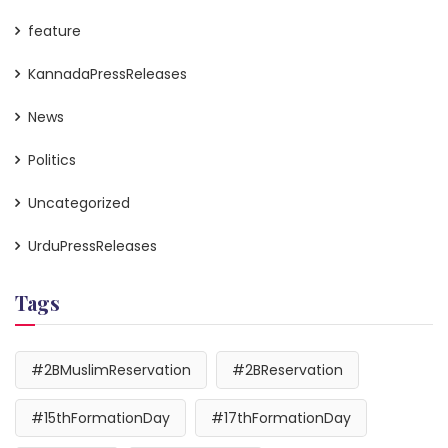
feature
KannadaPressReleases
News
Politics
Uncategorized
UrduPressReleases
Tags
#2BMuslimReservation
#2BReservation
#15thFormationDay
#17thFormationDay