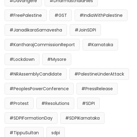
#Davangere
#DharmasthalaFiles
#FreePalestine
#GST
#IndiaWithPalestine
#JanadikaraSamavesha
#JoinSDPI
#KantharajCommissionReport
#Karnataka
#Lockdown
#Mysore
#NRAssemblyCandidate
#PalestineUnderAttack
#PeoplesPowerConference
#PressRelease
#Protest
#Resolutions
#SDPI
#SDPIFormationDay
#SDPIKarnataka
#TippuSultan
sdpi