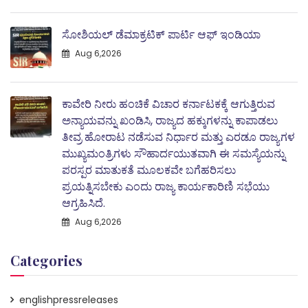
ಸೋಶಿಯಲ್ ಡೆಮಾಕ್ರಟಿಕ್ ಪಾರ್ಟಿ ಆಫ್ ಇಂಡಿಯಾ
Aug 6,2026
ಕಾವೇರಿ ನೀರು ಹಂಚಿಕೆ ವಿಚಾರ ಕರ್ನಾಟಕಕ್ಕೆ ಆಗುತ್ತಿರುವ
ಅನ್ಯಾಯವನ್ನು ಖಂಡಿಸಿ, ರಾಜ್ಯದ ಹಕ್ಕುಗಳನ್ನು ಕಾಪಾಡಲು
ತೀವ್ರ ಹೋರಾಟ ನಡೆಸುವ ನಿರ್ಧಾರ ಮತ್ತು ಎರಡೂ ರಾಜ್ಯಗಳ
ಮುಖ್ಯಮಂತ್ರಿಗಳು ಸೌಹಾರ್ದಯುತವಾಗಿ ಈ ಸಮಸ್ಯೆಯನ್ನು
ಪರಸ್ಪರ ಮಾತುಕತೆ ಮೂಲಕವೇ ಬಗೆಹರಿಸಲು
ಪ್ರಯತ್ನಿಸಬೇಕು ಎಂದು ರಾಜ್ಯ ಕಾರ್ಯಕಾರಿಣಿ ಸಭೆಯು
ಆಗ್ರಹಿಸಿದೆ.
Aug 6,2026
Categories
englishpressreleases