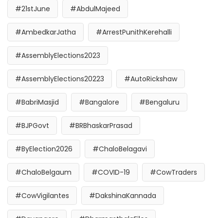
#21stJune
#AbdulMajeed
#AmbedkarJatha
#ArrestPunithKerehalli
#AssemblyElections2023
#AssemblyElections20223
#AutoRickshaw
#BabriMasjid
#Bangalore
#Bengaluru
#BJPGovt
#BRBhaskarPrasad
#ByElection2026
#ChaloBelagavi
#ChaloBelgaum
#COVID-19
#CowTraders
#CowVigilantes
#DakshinaKannada