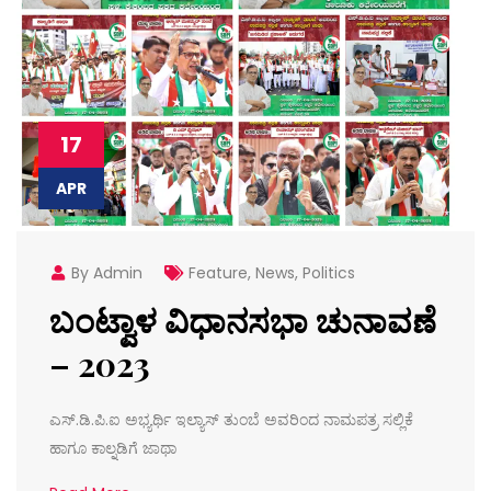
17
APR
By Admin
Feature
,
News
,
Politics
ಬಂಟ್ವಾಳ ವಿಧಾನಸಭಾ ಚುನಾವಣೆ
– 2023
ಎಸ್.ಡಿ.ಪಿ.ಐ ಅಭ್ಯರ್ಥಿ ಇಲ್ಯಾಸ್ ತುಂಬೆ ಅವರಿಂದ ನಾಮಪತ್ರ ಸಲ್ಲಿಕೆ
ಹಾಗೂ ಕಾಲ್ನಡಿಗೆ ಜಾಥಾ