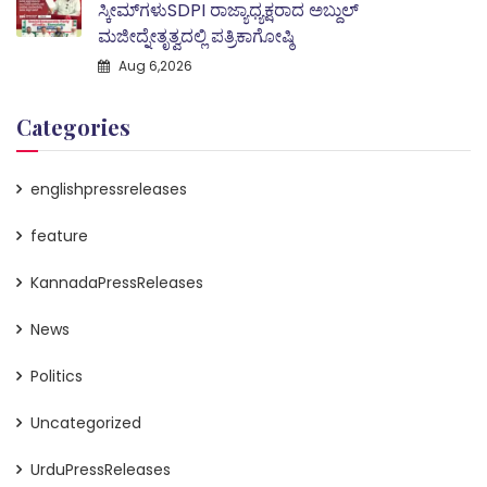
ಸ್ಕೀಮ್‌ಗಳುSDPI ರಾಜ್ಯಾಧ್ಯಕ್ಷರಾದ ಅಬ್ದುಲ್
ಮಜೀದ್ನೇತೃತ್ವದಲ್ಲಿ ಪತ್ರಿಕಾಗೋಷ್ಠಿ
Aug 6,2026
Categories
englishpressreleases
feature
KannadaPressReleases
News
Politics
Uncategorized
UrduPressReleases