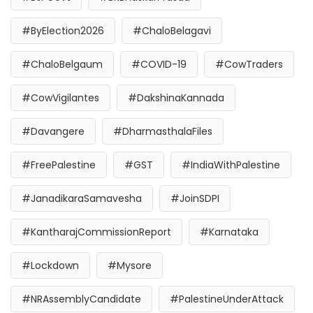
#ByElection2026
#ChaloBelagavi
#ChaloBelgaum
#COVID-19
#CowTraders
#CowVigilantes
#DakshinaKannada
#Davangere
#DharmasthalaFiles
#FreePalestine
#GST
#IndiaWithPalestine
#JanadikaraSamavesha
#JoinSDPI
#KantharajCommissionReport
#Karnataka
#Lockdown
#Mysore
#NRAssemblyCandidate
#PalestineUnderAttack