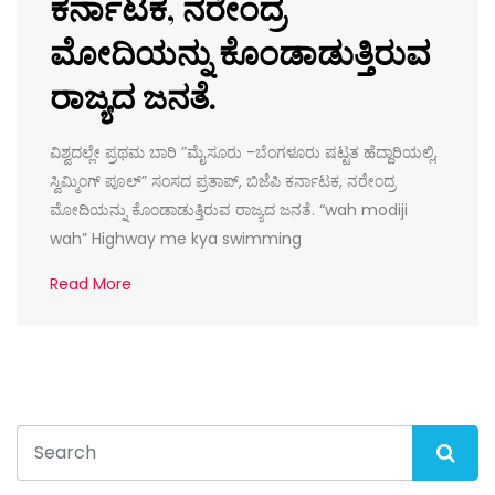
ಕರ್ನಾಟಕ, ನರೇಂದ್ರ
ಮೋದಿಯನ್ನು ಕೊಂಡಾಡುತ್ತಿರುವ
ರಾಜ್ಯದ ಜನತೆ.
ವಿಶ್ವದಲ್ಲೇ ಪ್ರಥಮ ಬಾರಿ ”ಮೈಸೂರು -ಬೆಂಗಳೂರು ಷಟ್ಟತ ಹೆದ್ದಾರಿಯಲ್ಲಿ,
ಸ್ವಿಮ್ಮಿಂಗ್ ಪೂಲ್” ಸಂಸದ ಪ್ರತಾಪ್, ಬಿಜೆಪಿ ಕರ್ನಾಟಕ, ನರೇಂದ್ರ
ಮೋದಿಯನ್ನು ಕೊಂಡಾಡುತ್ತಿರುವ ರಾಜ್ಯದ ಜನತೆ. “wah modiji
wah” Highway me kya swimming
Read More