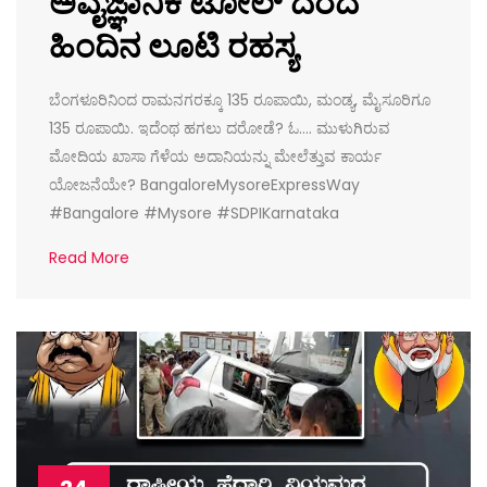
ಅವೈಜ್ಞಾನಿಕ ಟೋಲ್ ದರದ
ಹಿಂದಿನ ಲೂಟಿ ರಹಸ್ಯ
ಬೆಂಗಳೂರಿನಿಂದ ರಾಮನಗರಕ್ಕೂ 135 ರೂಪಾಯಿ, ಮಂಡ್ಯ, ಮೈಸೂರಿಗೂ
135 ರೂಪಾಯಿ. ಇದೆಂಥ ಹಗಲು ದರೋಡೆ? ಓ…. ಮುಳುಗಿರುವ
ಮೋದಿಯ ಖಾಸಾ ಗೆಳೆಯ ಅದಾನಿಯನ್ನು ಮೇಲೆತ್ತುವ ಕಾರ್ಯ
ಯೋಜನೆಯೇ? BangaloreMysoreExpressWay
#Bangalore #Mysore #SDPIKarnataka
Read More