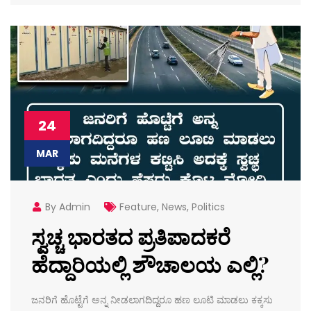
24
MAR
By Admin
Feature
,
News
,
Politics
ಸ್ವಚ್ಚ ಭಾರತದ ಪ್ರತಿಪಾದಕರೆ
ಹೆದ್ದಾರಿಯಲ್ಲಿ ಶೌಚಾಲಯ ಎಲ್ಲಿ?
ಜನರಿಗೆ ಹೊಟ್ಟೆಗೆ ಅನ್ನ ನೀಡಲಾಗದಿದ್ದರೂ ಹಣ ಲೂಟಿ ಮಾಡಲು ಕಕ್ಕಸು