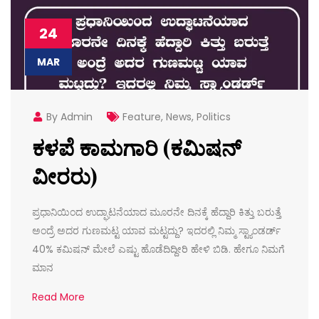
24
MAR
By Admin
Feature
,
News
,
Politics
ಕಳಪೆ ಕಾಮಗಾರಿ (ಕಮಿಷನ್
ವೀರರು)
ಪ್ರಧಾನಿಯಿಂದ ಉದ್ಘಾಟನೆಯಾದ ಮೂರನೇ ದಿನಕ್ಕೆ ಹೆದ್ದಾರಿ ಕಿತ್ತು ಬರುತ್ತೆ
ಅಂದ್ರೆ ಅದರ ಗುಣಮಟ್ಟ ಯಾವ ಮಟ್ಟದ್ದು? ಇದರಲ್ಲಿ ನಿಮ್ಮ ಸ್ಟ್ಯಾಂಡರ್ಡ್
40% ಕಮಿಷನ್ ಮೇಲೆ ಎಷ್ಟು ಹೊಡೆದಿದ್ದೀರಿ ಹೇಳಿ ಬಿಡಿ. ಹೇಗೂ ನಿಮಗೆ
ಮಾನ
Read More