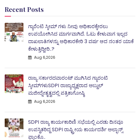
Recent Posts
ಗ್ಯಾರೆಂಟಿ ಸ್ಕೀಮ್ ಗಳು ನೀವು ಅಧಿಕಾರಕ್ಕೇರಲು
ಉಪಯೋಗಿಸಿದ ಮಾರ್ಗವಾಗಿದೆ. ಓಟು ಕೇಳುವಾಗ ಇಲ್ಲದ
ದಾಖಲಾತಿಗಳನ್ನು ಅಧಿಕಾರಕೇರಿ 3 ವರ್ಷ ಆದ ನಂತರ ಯಾಕೆ
ಕೇಳುತ್ತಿದ್ದೀರಿ..?
Aug 6,2026
ರಾಜ್ಯ ಸರ್ಕಾರದವಾರಂಟ್ ಮುಗಿಸಿದ ಗ್ಯಾರಂಟಿ
ಸ್ಕೀಮ್‌ಗಳುSDPI ರಾಜ್ಯಾಧ್ಯಕ್ಷರಾದ ಅಬ್ದುಲ್
ಮಜೀದ್ನೇತೃತ್ವದಲ್ಲಿ ಪತ್ರಿಕಾಗೋಷ್ಠಿ
Aug 6,2026
SDPI ರಾಜ್ಯ ಕಾರ್ಯಕಾರಿಣಿ ಸಭೆಯಲ್ಲಿ ಎರಡು ದಿನವೂ
ಉಪಸ್ಥಿತರಿದ್ದ SDPI ರಾಷ್ಟ್ರೀಯ ಕಾರ್ಯದರ್ಶಿ ಅಲ್ಫಾನ್ಸ್
ಫ್ರಾಂಕೊ..