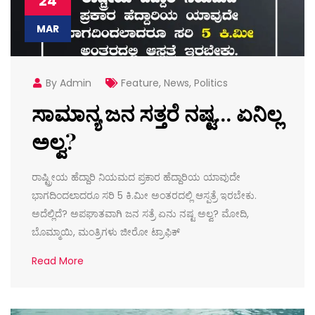
24
MAR
By Admin
Feature
,
News
,
Politics
ಸಾಮಾನ್ಯ ಜನ ಸತ್ತರೆ ನಷ್ಟ… ಏನಿಲ್ಲ
ಅಲ್ವ?
ರಾಷ್ಟ್ರೀಯ ಹೆದ್ದಾರಿ ನಿಯಮದ ಪ್ರಕಾರ ಹೆದ್ದಾರಿಯ ಯಾವುದೇ
ಭಾಗದಿಂದಲಾದರೂ ಸರಿ 5 ಕಿ.ಮೀ ಅಂತರದಲ್ಲಿ ಆಸ್ಪತ್ರೆ ಇರಬೇಕು.
ಅದೆಲ್ಲಿದೆ? ಅಪಘಾತವಾಗಿ ಜನ ಸತ್ರೆ ಏನು ನಷ್ಟ ಅಲ್ವ? ಮೋದಿ,
ಬೊಮ್ಮಾಯಿ, ಮಂತ್ರಿಗಳು ಜೀರೋ ಟ್ರಾಫಿಕ್
Read More