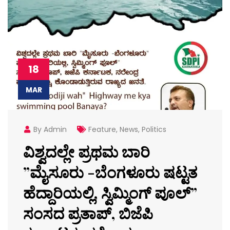
18
MAR
By Admin
Feature
,
News
,
Politics
ವಿಶ್ವದಲ್ಲೇ ಪ್ರಥಮ ಬಾರಿ
”ಮೈಸೂರು -ಬೆಂಗಳೂರು ಷಟ್ಟತ
ಹೆದ್ದಾರಿಯಲ್ಲಿ, ಸ್ವಿಮ್ಮಿಂಗ್ ಪೂಲ್”
ಸಂಸದ ಪ್ರತಾಪ್, ಬಿಜೆಪಿ