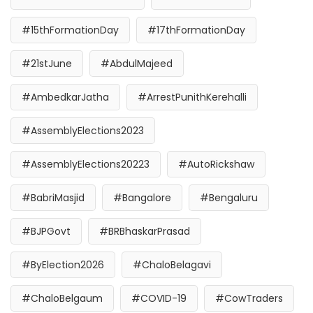
#15thFormationDay
#17thFormationDay
#21stJune
#AbdulMajeed
#AmbedkarJatha
#ArrestPunithKerehalli
#AssemblyElections2023
#AssemblyElections20223
#AutoRickshaw
#BabriMasjid
#Bangalore
#Bengaluru
#BJPGovt
#BRBhaskarPrasad
#ByElection2026
#ChaloBelagavi
#ChaloBelgaum
#COVID-19
#CowTraders