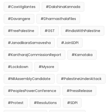
#CowVigilantes
#DakshinaKannada
#Davangere
#DharmasthalaFiles
#FreePalestine
#GST
#IndiaWithPalestine
#JanadikaraSamavesha
#JoinSDPI
#KantharajCommissionReport
#Karnataka
#Lockdown
#Mysore
#NRAssemblyCandidate
#PalestineUnderAttack
#PeoplesPowerConference
#PressRelease
#Protest
#Resolutions
#SDPI