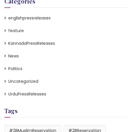
Categories
englishpressreleases
feature
KannadaPressReleases
News
Politics
Uncategorized
UrduPressReleases
Tags
#2BMuslimReservation
#2BReservation