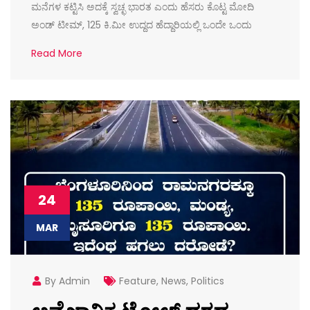
ಮನೆಗಳ ಕಟ್ಟಿಸಿ ಅದಕ್ಕೆ ಸ್ವಚ್ಛ ಭಾರತ ಎಂದು ಹೆಸರು ಕೊಟ್ಟ ಮೋದಿ
ಅಂಡ್ ಟೀಮ್, 125 ಕಿ.ಮೀ ಉದ್ದದ ಹೆದ್ದಾರಿಯಲ್ಲಿ ಒಂದೇ ಒಂದು
Read More
24
MAR
By Admin
Feature
,
News
,
Politics