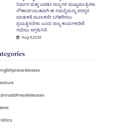
ನಿರ್ಧಾರ ಮತ್ತು ಎರಡೂ ರಾಜ್ಯಗಳ ಮುಖ್ಯಮಂತ್ರಿಗಳು
ಸೌಹಾರ್ದಯುತವಾಗಿ ಈ ಸಮಸ್ಯೆಯನ್ನು ಪರಸ್ಪರ
ಮಾತುಕತೆ ಮೂಲಕವೇ ಬಗೆಹರಿಸಲು
ಪ್ರಯತ್ನಿಸಬೇಕು ಎಂದು ರಾಜ್ಯ ಕಾರ್ಯಕಾರಿಣಿ
ಸಭೆಯು ಆಗ್ರಹಿಸಿದೆ.
Aug 6,2026
ategories
englishpressreleases
feature
KannadaPressReleases
News
olitics