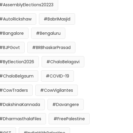
#AssemblyElections20223
#AutoRickshaw
#BabriMasjid
#Bangalore
#Bengaluru
#BJPGovt
#BRBhaskarPrasad
#ByElection2026
#ChaloBelagavi
#ChaloBelgaum
#COVID-19
#CowTraders
#CowVigilantes
#DakshinaKannada
#Davangere
#DharmasthalaFiles
#FreePalestine