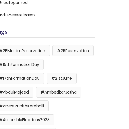
Uncategorized
UrduPressReleases
ags
#2BMuslimReservation
#2BReservation
#15thFormationDay
#17thFormationDay
#21stJune
#AbdulMajeed
#AmbedkarJatha
#ArrestPunithKerehalli
#AssemblyElections2023