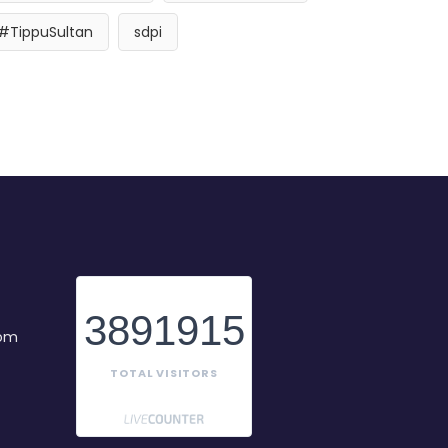
#TippuSultan
sdpi
3891915
com
TOTAL VISITORS