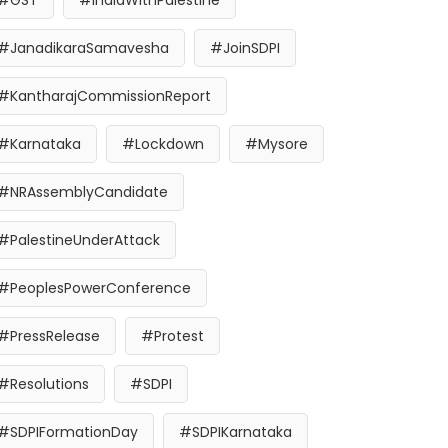
#GST
#IndiaWithPalestine
#JanadikaraSamavesha
#JoinSDPI
#KantharajCommissionReport
#Karnataka
#Lockdown
#Mysore
#NRAssemblyCandidate
#PalestineUnderAttack
#PeoplesPowerConference
#PressRelease
#Protest
#Resolutions
#SDPI
#SDPIFormationDay
#SDPIKarnataka