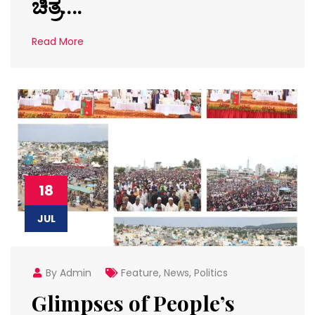
ಚಿತ್ರ….
Read More
18
JUL
By Admin
Feature
,
News
,
Politics
Glimpses of People’s