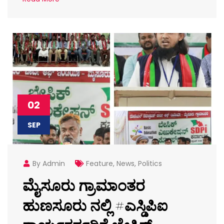
02
SEP
By Admin
Feature
,
News
,
Politics
ಮೈಸೂರು ಗ್ರಾಮಾಂತರ
ಹುಣಸೂರು ನಲ್ಲಿ #ಎಸ್ಡಿಪಿಐ