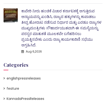
ಕಾವೇರಿ ನೀರು ಹಂಚಿಕೆ ವಿಚಾರ ಕರ್ನಾಟಕಕ್ಕೆ ಆಗುತ್ತಿರುವ
ಅನ್ಯಾಯವನ್ನು ಖಂಡಿಸಿ, ರಾಜ್ಯದ ಹಕ್ಕುಗಳನ್ನು ಕಾಪಾಡಲು
ತೀವ್ರ ಹೋರಾಟ ನಡೆಸುವ ನಿರ್ಧಾರ ಮತ್ತು ಎರಡೂ ರಾಜ್ಯಗಳ
ಮುಖ್ಯಮಂತ್ರಿಗಳು ಸೌಹಾರ್ದಯುತವಾಗಿ ಈ ಸಮಸ್ಯೆಯನ್ನು
ಪರಸ್ಪರ ಮಾತುಕತೆ ಮೂಲಕವೇ ಬಗೆಹರಿಸಲು
ಪ್ರಯತ್ನಿಸಬೇಕು ಎಂದು ರಾಜ್ಯ ಕಾರ್ಯಕಾರಿಣಿ ಸಭೆಯು
ಆಗ್ರಹಿಸಿದೆ.
Aug 6,2026
Categories
englishpressreleases
feature
KannadaPressReleases