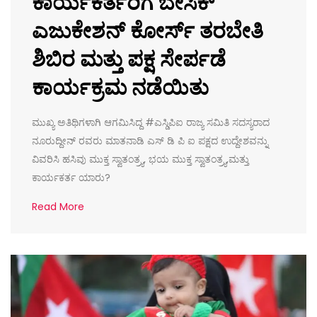
ಕಾರ್ಯಕರ್ತರಿಗೆ ಬೇಸಿಕ್
ಎಜುಕೇಶನ್ ಕೋರ್ಸ್ ತರಬೇತಿ
ಶಿಬಿರ ಮತ್ತು ಪಕ್ಷ ಸೇರ್ಪಡೆ
ಕಾರ್ಯಕ್ರಮ ನಡೆಯಿತು
ಮುಖ್ಯ ಅತಿಥಿಗಳಾಗಿ ಆಗಮಿಸಿದ್ದ #ಎಸ್ಡಿಪಿಐ ರಾಜ್ಯ ಸಮಿತಿ ಸದಸ್ಯರಾದ
ನೂರುದ್ದೀನ್ ರವರು ಮಾತನಾಡಿ ಎಸ್ ಡಿ ಪಿ ಐ ಪಕ್ಷದ ಉದ್ದೇಶವನ್ನು
ವಿವರಿಸಿ ಹಸಿವು ಮುಕ್ತ ಸ್ವಾತಂತ್ರ್ಯ, ಭಯ ಮುಕ್ತ ಸ್ವಾತಂತ್ರ್ಯ,ಮತ್ತು
ಕಾರ್ಯಕರ್ತ ಯಾರು?
Read More