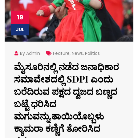
19
JUL
By Admin
Feature
,
News
,
Politics
ಮೈಸೂರಿನಲ್ಲಿ ನಡೆದ ಜನಾಧಿಕಾರ
ಸಮಾವೇಶದಲ್ಲಿ SDPI ಎಂದು
ಬರೆದಿರುವ ಪಕ್ಷದ ದ್ವಜದ ಬಣ್ಣದ
ಬಟ್ಟೆ ಧರಿಸಿದ
ಮಗುವನ್ನು,ತಾಯಿಯೊಬ್ಬಳು
ಕ್ಯಾಮರಾ ಕಣ್ಣಿಗೆ ತೋರಿಸಿದ