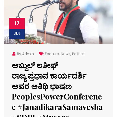
17
JUL
By Admin
Feature
,
News
,
Politics
ಅಬ್ದುಲ್ ಲತೀಫ್
ರಾಜ್ಯ ಪ್ರಧಾನ ಕಾರ್ಯದರ್ಶಿ
ಅವರ ಅತಿಥಿ ಭಾಷಣ
PeoplesPowerConferenc
e #JanadikaraSamavesha