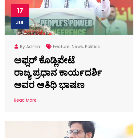
17
JUL
By Admin
Feature
,
News
,
Politics
ಅಫ್ಸರ್ ಕೊಡ್ಲಿಪೇಟೆ
ರಾಜ್ಯ ಪ್ರಧಾನ ಕಾರ್ಯದರ್ಶಿ
ಅವರ ಅತಿಥಿ ಭಾಷಣ
Read More