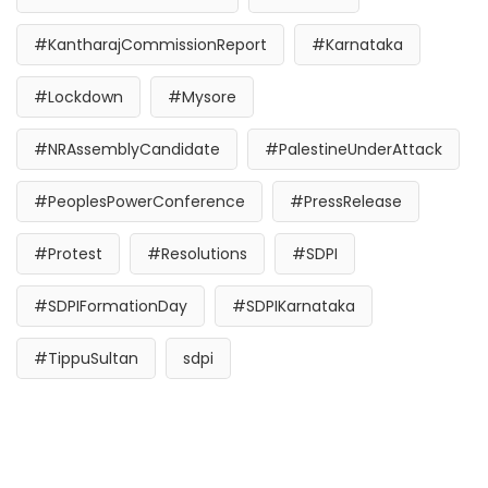
#KantharajCommissionReport
#Karnataka
#Lockdown
#Mysore
#NRAssemblyCandidate
#PalestineUnderAttack
#PeoplesPowerConference
#PressRelease
#Protest
#Resolutions
#SDPI
#SDPIFormationDay
#SDPIKarnataka
#TippuSultan
sdpi