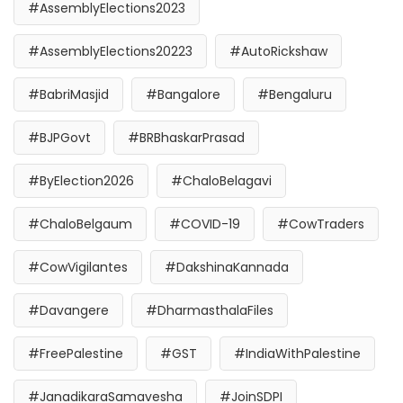
#AssemblyElections2023
#AssemblyElections20223
#AutoRickshaw
#BabriMasjid
#Bangalore
#Bengaluru
#BJPGovt
#BRBhaskarPrasad
#ByElection2026
#ChaloBelagavi
#ChaloBelgaum
#COVID-19
#CowTraders
#CowVigilantes
#DakshinaKannada
#Davangere
#DharmasthalaFiles
#FreePalestine
#GST
#IndiaWithPalestine
#JanadikaraSamavesha
#JoinSDPI