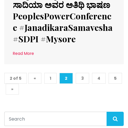
ಸಾದಿಯಾ ಅವರ ಅತಿಥಿ ಭಾಷಣ
PeoplesPowerConferenc
e #JanadikaraSamavesha
#SDPI #Mysore
Read More
2 of 5
«
1
2
3
4
5
»