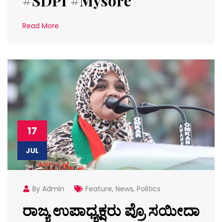
#SDPI #Mysore
Read More
17
JUL
By Admin
Feature
,
News
,
Politics
ರಾಜ್ಯ ಉಪಾಧ್ಯಕ್ಷರು ಪ್ರೊ ಸಯೀದಾ