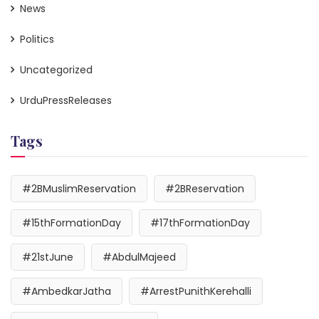
News
Politics
Uncategorized
UrduPressReleases
Tags
#2BMuslimReservation
#2BReservation
#15thFormationDay
#17thFormationDay
#21stJune
#AbdulMajeed
#AmbedkarJatha
#ArrestPunithKerehalli