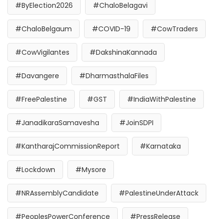
#ByElection2026
#ChaloBelagavi
#ChaloBelgaum
#COVID-19
#CowTraders
#CowVigilantes
#DakshinaKannada
#Davangere
#DharmasthalaFiles
#FreePalestine
#GST
#IndiaWithPalestine
#JanadikaraSamavesha
#JoinSDPI
#KantharajCommissionReport
#Karnataka
#Lockdown
#Mysore
#NRAssemblyCandidate
#PalestineUnderAttack
#PeoplesPowerConference
#PressRelease