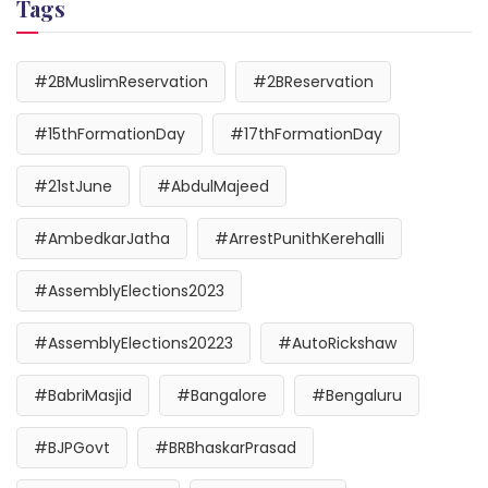
Tags
#2BMuslimReservation
#2BReservation
#15thFormationDay
#17thFormationDay
#21stJune
#AbdulMajeed
#AmbedkarJatha
#ArrestPunithKerehalli
#AssemblyElections2023
#AssemblyElections20223
#AutoRickshaw
#BabriMasjid
#Bangalore
#Bengaluru
#BJPGovt
#BRBhaskarPrasad