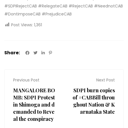
#
SDPIRejectCAB
#
RelegateCAB
#
RejectCAB
#
NeednotCAB
#
DontimposeCAB
#
PrejudiceCAB
Post Views:
1,361
Share:
Previous Post
Next Post
MANGALORE BO
SDPI burn copies
MB: SDPI Protest
of #CABBill throu
in Shimoga and d
ghout Nation & K
emanded to Reve
arnataka State
al the conspiracy