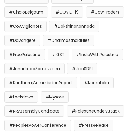
#ChaloBelgaum
#COVID-19
#CowTraders
#CowVigilantes
#DakshinaKannada
#Davangere
#DharmasthalaFiles
#FreePalestine
#GST
#IndiaWithPalestine
#JanadikaraSamavesha
#JoinSDPI
#KantharajCommissionReport
#Karnataka
#Lockdown
#Mysore
#NRAssemblyCandidate
#PalestineUnderAttack
#PeoplesPowerConference
#PressRelease