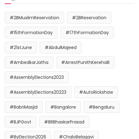
#2BMuslimReservation
#2BReservation
#15thFormationDay
#17thFormationDay
#21stJune
#AbdulMajeed
#AmbedkarJatha
#ArrestPunithKerehalli
#AssemblyElections2023
#AssemblyElections20223
#AutoRickshaw
#BabriMasjid
#Bangalore
#Bengaluru
#BJPGovt
#BRBhaskarPrasad
#ByElection2026
#ChaloBelagavi