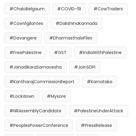
#ChaloBelgaum
#COVID-19
#CowTraders
#CowVigilantes
#DakshinaKannada
#Davangere
#DharmasthalaFiles
#FreePalestine
#GST
#IndiaWithPalestine
#JanadikaraSamavesha
#JoinSDPI
#KantharajCommissionReport
#Karnataka
#Lockdown
#Mysore
#NRAssemblyCandidate
#PalestineUnderAttack
#PeoplesPowerConference
#PressRelease