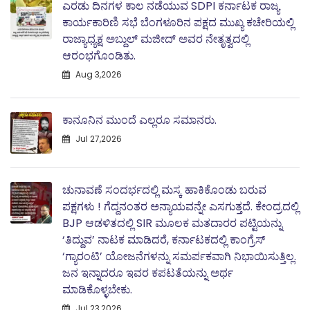
ಎರಡು ದಿನಗಳ ಕಾಲ ನಡೆಯುವ SDPI ಕರ್ನಾಟಕ ರಾಜ್ಯ
ಕಾರ್ಯಕಾರಿಣಿ ಸಭೆ ಬೆಂಗಳೂರಿನ ಪಕ್ಷದ ಮುಖ್ಯ ಕಚೇರಿಯಲ್ಲಿ
ರಾಜ್ಯಾಧ್ಯಕ್ಷ ಅಬ್ದುಲ್‌ ಮಜೀದ್ ಅವರ ನೇತೃತ್ವದಲ್ಲಿ
ಆರಂಭಗೊಂಡಿತು.
Aug 3,2026
ಕಾನೂನಿನ ಮುಂದೆ ಎಲ್ಲರೂ ಸಮಾನರು.
Jul 27,2026
ಚುನಾವಣೆ ಸಂದರ್ಭದಲ್ಲಿ ಮಸ್ಕ ಹಾಕಿಕೊಂಡು ಬರುವ
ಪಕ್ಷಗಳು ! ಗೆದ್ದನಂತರ ಅನ್ಯಾಯವನ್ನೇ ಎಸಗುತ್ತದೆ. ಕೇಂದ್ರದಲ್ಲಿ
BJP ಆಡಳಿತದಲ್ಲಿ SIR ಮೂಲಕ ಮತದಾರರ ಪಟ್ಟಿಯನ್ನು
‘ತಿದ್ದುವ’ ನಾಟಕ ಮಾಡಿದರೆ, ಕರ್ನಾಟಕದಲ್ಲಿ ಕಾಂಗ್ರೆಸ್‌
‘ಗ್ಯಾರಂಟಿ’ ಯೋಜನೆಗಳನ್ನು ಸಮರ್ಪಕವಾಗಿ ನಿಭಾಯಿಸುತ್ತಿಲ್ಲ.
ಜನ ಇನ್ನಾದರೂ ಇವರ ಕಪಟತೆಯನ್ನು ಅರ್ಥ
ಮಾಡಿಕೊಳ್ಳಬೇಕು.
Jul 23,2026