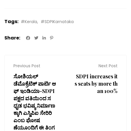
Tags:
#Kerala
#SDPIKarnataka
Share:
Previous Post
Next Post
ಸೋಶಿಯಲ್
SDPI increases it
ಡೆಮೊಕ್ರೆಟಿಕ್ ಪಾರ್ಟಿ ಆ
s seats by more th
ಫ್ ಇಂಡಿಯಾ-SDPI
an 100%
ಪಕ್ಷದ ವತಿಯಿಂದ ಸ
ಧೃಡ ಭವಿಷ್ಯ ನಿರ್ಮಾಣ
ಕ್ಕಾಗಿ ಎಸ್ಡಿಪಿಐ ಸೇರಿರಿ
ಎಂಬ ಘೋಷ
ಣೆಯೂಂದಿಗೆ ಈ ತಿಂಗ