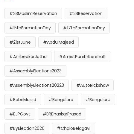
#2BMuslimReservation
#2BReservation
#15thFormationDay
#17thFormationDay
#21stJune
#AbdulMajeed
#AmbedkarJatha
#ArrestPunithKerehalli
#AssemblyElections2023
#AssemblyElections20223
#AutoRickshaw
#BabriMasjid
#Bangalore
#Bengaluru
#BJPGovt
#BRBhaskarPrasad
#ByElection2026
#ChaloBelagavi