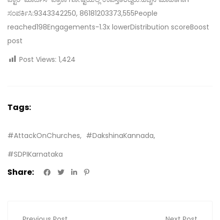
ಸಂಪರ್ಕಿಸಿ:9343342250, 8618120337
3,555People
reached198Engagements-1.3x lowerDistribution score
Boost
post
Post Views:
1,424
Tags:
#AttackOnChurches
#DakshinaKannada
#SDPIKarnataka
Share:
Previous Post
Next Post