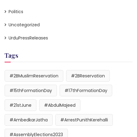
Politics
Uncategorized
UrduPressReleases
Tags
#2BMuslimReservation
#2BReservation
#15thFormationDay
#17thFormationDay
#21stJune
#AbdulMajeed
#AmbedkarJatha
#ArrestPunithKerehalli
#AssemblyElections2023