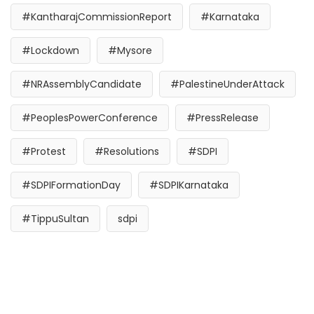
#KantharajCommissionReport
#Karnataka
#Lockdown
#Mysore
#NRAssemblyCandidate
#PalestineUnderAttack
#PeoplesPowerConference
#PressRelease
#Protest
#Resolutions
#SDPI
#SDPIFormationDay
#SDPIKarnataka
#TippuSultan
sdpi