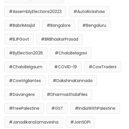
#AssemblyElections20223
#AutoRickshaw
#BabriMasjid
#Bangalore
#Bengaluru
#BJPGovt
#BRBhaskarPrasad
#ByElection2026
#ChaloBelagavi
#ChaloBelgaum
#COVID-19
#CowTraders
#CowVigilantes
#DakshinaKannada
#Davangere
#DharmasthalaFiles
#FreePalestine
#GST
#IndiaWithPalestine
#JanadikaraSamavesha
#JoinSDPI