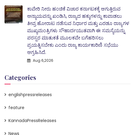
ಕಾವೇರಿ ನೀರು ಹಂಚಿಕೆ ವಿಚಾರ ಕರ್ನಾಟಕಕ್ಕೆ ಆಗುತ್ತಿರುವ
ಅನ್ಯಾಯವನ್ನು ಖಂಡಿಸಿ, ರಾಜ್ಯದ ಹಕ್ಕುಗಳನ್ನು ಕಾಪಾಡಲು
ತೀವ್ರ ಹೋರಾಟ ನಡೆಸುವ ನಿರ್ಧಾರ ಮತ್ತು ಎರಡೂ ರಾಜ್ಯಗಳ
ಮುಖ್ಯಮಂತ್ರಿಗಳು ಸೌಹಾರ್ದಯುತವಾಗಿ ಈ ಸಮಸ್ಯೆಯನ್ನು
ಪರಸ್ಪರ ಮಾತುಕತೆ ಮೂಲಕವೇ ಬಗೆಹರಿಸಲು
ಪ್ರಯತ್ನಿಸಬೇಕು ಎಂದು ರಾಜ್ಯ ಕಾರ್ಯಕಾರಿಣಿ ಸಭೆಯು
ಆಗ್ರಹಿಸಿದೆ.
Aug 6,2026
Categories
englishpressreleases
feature
KannadaPressReleases
News