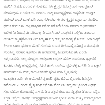
ಹೊರಿಸಿ ಬಿ.ಜೆ.ಪಿ ಬೆಂಬಲಿತ ಸಂಘಟನೆಗಳು ಕ್ರೈಸ್ತರ ವಿರುದ್ಧ ದಾಳಿ-ಅಪಪ್ರಚಾರ
ಮಾಡುವುದು ಖಂಡನೀಯ ಎಂದರು. ರಾಜ್ಯ ಉಪಾಧ್ಯಕ್ಷರಾದ ಅಡ್ವಕೇಟ್ ಅಬ್ದುಲ್
ಮಜೀದ್ ಖಾನ್ ಮಾತನಾಡಿ ರಾಜ್ಯ ಸರಕಾರವು ಕೇವಲ ಕ್ರೈಸ್ತರ ಪ್ರಾರ್ಥನಾ ಮಂದಿರ,
ಧರ್ಮ ಗುರುಗಳು, ಆಸ್ತಿ ಪಾಸ್ತಿಗಳ ಸರ್ವೇ ನಡೆಸಬೇಕೆಂದು ಸರ್ಕಾರ ಅಧಿಕಾರಿಗಳಿಗೆ
ಆದೇಶ ನೀಡಿರುವುದು ಸರಿಯಲ್ಲ. ಪಿ.ಯು.ಸಿ.ಎಲ್ ಸಂಘಟನೆ ಸಲ್ಲಿಸಿದ ತಕರಾರು
ಅರ್ಜಿಯನ್ನು ಹೈಕೋರ್ಟ್ ಆಲಿಸಿದ್ದು ಈ ಬಗ್ಗೆ ರಾಜ್ಯ ಸರಕಾರಕ್ಕೆ ನೋಟಿಸು ನೀಡಿರುತ್ತದೆ.
ಕೇವಲ ಒಂದು ಧರ್ಮದ ಮೇಲೆ ಸಂಶಯ ಬರುವ ರೀತಿಯಲ್ಲಿ ಸಮೀಕ್ಷೆ ನಡೆಸುವುದು
ಸರಿಯಲ್ಲ. ಸರಕಾರ ಕೂಡಲೇ ಈ ಆದೇಶವನ್ನು ಹಿಂಪಡೆಯಬೇಕು ಎಂದು
ಆಗ್ರಹಿಸಿದರು. ರಾಜ್ಯ ಮಾಧ್ಯಮ ಉಸ್ತುವಾರಿ ಅಕ್ರಮ್ ಹಸನ್ ಮಾತನಾಡಿ ಇತ್ತೀಚೆಗೆ
ಕೊಡಗು ಮತ್ತು ಹುಬ್ಬಳ್ಳಿಯಲ್ಲಿ ನಡೆದ ಚರ್ಚ್ ದಾಳಿಯ ಪ್ರದೇಶಕ್ಕೆ ಎಸ್.ಡಿ.ಪಿ.ಐ ಪಕ್ಷದ
ನಾಯಕರುಗಳು ಮತ್ತು ಕಾರ್ಯಕರ್ತರು ಭೇಟಿ ನೀಡಿ ಕ್ರೈಸ್ತ ಮತ್ತು
ಜಾತ್ಯಾತೀತವಾದಿಗಳು ಆಯೋಜಿಸಿದ್ದ ಜಂಟಿ ಪ್ರತಿಭಟನೆಯಲ್ಲಿ ಭಾಗವಹಿಸಿದ್ದರು.
ನವೆಂಬರ್ 20ರಂದು ಕ್ರೈಸ್ತ ಸಂಘಟನೆಗಳು ಬೆಂಗಳೂರಿನಲ್ಲಿ ಹಮ್ಮಿಕೊಂಡ ವಿಧಾನ
ಸಭಾ ಚಲೋ ಹೋರಾಟಕ್ಕೆ ಎಸ್.ಡಿ.ಪಿ.ಐ ಪಕ್ಷದ ಬೆಂಬಲವನ್ನು ಘೋಷಿಸಿದರು. ದಕ್ಷಿಣ
ಕನ್ನಡ ಜಿಲ್ಲೆಯ ನೂತನ ಜಿಲ್ಲಾಧ್ಯಕ್ಷರಾದ ಅಬೂಬಕ್ಕರ್ ಕುಳಾಯಿ ಮತ್ತು ಉಪಾಧ್ಯಕ್ಷರಾದ
ವಿಕ್ಟರ್ ಮಾರ್ಟಿಸ್ ಪತ್ರಿಕಾ ಗೋಷ್ಟಿಯಲ್ಲಿ ಉಪಸ್ತಿತರಿದ್ದರು.ಹೆಚ್ಚಿನ ಮಾಹಿತಿಗಾಗಿ