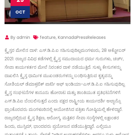
OCT
By admin
feature
,
KannadaPressReleases
ಕ್ರೈಸ್ತರ ಮೇಲಿನ ದಾಳಿ: ಎಸ್.ಡಿ.ಪಿ.ಐ ಸಹಿಸುವುದಿಲ್ಲಮಂಗಳೂರು, 28 ಅಕ್ಟೋಬರ್
2021: ರಾಜ್ಯದ ವಿವಿಧ ಕಡೆಗಳಲ್ಲಿ ಕ್ರೈಸ್ತ ಸಮುದಾಯದ ಧರ್ಮ ಗುರುಗಳು, ಚರ್ಚ್,
ಸೇವಾ ಕಾರ್ಯಕರ್ತರ ಮೇಲೆ ನಿರಂತರ ದಾಳಿ ನಡೆಯುತ್ತಿದೆ. ಸುಳ್ಳು ಕೇಸುಗಳನ್ನು
ದಾಖಲಿಸಿ ಕ್ರೈಸ್ತ ಧಾರ್ಮಿಕ ಮುಖಂಡರುಗಳನ್ನು ಬಂಧಿಸುತ್ತಿರುವ ಕೃತ್ಯವನ್ನು
ಸೋಶಿಯಲ್ ಡೆಮಾಕ್ರಟಿಕ್ ಪಾರ್ಟಿ ಆಫ್ ಇಂಡಿಯಾ-ಎಸ್.ಡಿ.ಪಿ.ಐ ಸಹಿಸುವುದಿಲ್ಲ.
ಕ್ರೈಸ್ತ ಸಂಘಟನೆಗಳ ಕಾನೂನು ಹೋರಾಟ ಮತ್ತು ಶಾಂತಿಯುತ ಪ್ರತಿಭಟನೆಗಳಿಗೆ
ಎಸ್.ಡಿ.ಪಿಐ ಬೆಂಬಲಿಸುತ್ತದೆ ಎಂದು ಪಕ್ಷದ ರಾಷ್ಟ್ರೀಯ ಕಾರ್ಯದರ್ಶಿ ಅಲ್ಫಾನ್ಸೊ
ಫ್ರಾಂಕೊರವರು ಮಂಗಳೂರಿನಲ್ಲಿ ಆಯೋಜಿಸಿದ ಪತ್ರಿಕಾ ಗೋಷ್ಠಿಯಲ್ಲಿ ಹೇಳಿದ್ದಾರೆ.
ರಾಜ್ಯದಲ್ಲಿರುವ ಕ್ರೈಸ್ತ ಶಿಕ್ಷಣ, ಆರೋಗ್ಯ, ಮತ್ತಿತರ ಸೇವಾ ಸಂಸ್ಥೆಗಳಲ್ಲಿ ಲಕ್ಷಾಂತರ
ಹಿಂದು, ಮುಸ್ಲಿಮ್, ಭಾಂದವರು ಪ್ರಯೋಜನ ಪಡೆಯುತ್ತಿದ್ದಾರೆ. ಎಲ್ಲಿಯೂ
ಮತಾಂತರಕ್ಕೆ ಒತ್ತಾಯ, ಪ್ರೇರಣೆ ನೀಡಿದ ಉದಾಹರಣೆಗಳಿಲ್ಲ. ಆದರೂ ಸುಳ್ಳು ಆರೋಪ