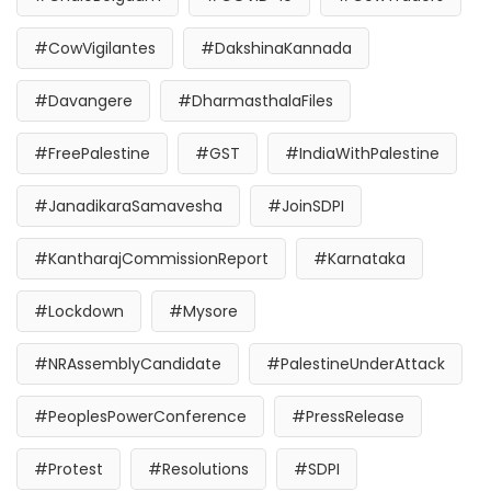
#CowVigilantes
#DakshinaKannada
#Davangere
#DharmasthalaFiles
#FreePalestine
#GST
#IndiaWithPalestine
#JanadikaraSamavesha
#JoinSDPI
#KantharajCommissionReport
#Karnataka
#Lockdown
#Mysore
#NRAssemblyCandidate
#PalestineUnderAttack
#PeoplesPowerConference
#PressRelease
#Protest
#Resolutions
#SDPI