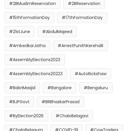
#2BMuslimReservation
#2BReservation
#15thFormationDay
#17thFormationDay
#21stJune
#AbdulMajeed
#AmbedkarJatha
#ArrestPunithKerehalli
#AssemblyElections2023
#AssemblyElections20223
#AutoRickshaw
#BabriMasjid
#Bangalore
#Bengaluru
#BJPGovt
#BRBhaskarPrasad
#ByElection2026
#ChaloBelagavi
#ChaloBelgaum
#COVID-19
#CowTraders