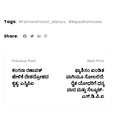
Tags:
#FarmersProtest_Martyrs
#RepealFarmLaws
Share:
Previous Post
Next Post
ಕಂಗನಾ ರಣಾವತ್
ಫ್ಯಾಶಿಸಂ ಖಂಡಿತ
ಹೇಳಿಕೆ ದೇಶದ್ರೋಹದ
ವಾಗಿಯೂ ಸೋಲಲಿದೆ;
ಕೃತ್ಯ: ಎಸ್ಡಿಪಿಐ
ರೈತ ಯೋಧರಿಗೆ ಧನ್ಯ
ವಾದ ಮತ್ತು ಸೆಲ್ಯೂಟ್-
ಎಸ್.ಡಿ.ಪಿ.ಐ