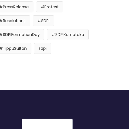
#PressRelease
#Protest
#Resolutions
#SDPI
#SDPIFormationDay
#SDPIKarnataka
#TippuSultan
sdpi