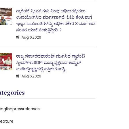
ಗ್ಯಾರೆಂಟಿ ಸ್ಕೀಮ್ ಗಳು ನೀವು ಅಧಿಕಾರಕ್ಕೇರಲು
ಉಪಯೋಗಿಸಿದ ಮಾರ್ಗವಾಗಿದೆ. ಓಟು ಕೇಳುವಾಗ
ಇಲ್ಲದ ದಾಖಲಾತಿಗಳನ್ನು ಅಧಿಕಾರಕೇರಿ 3 ವರ್ಷ ಆದ
ನಂತರ ಯಾಕೆ ಕೇಳುತ್ತಿದ್ದೀರಿ..?
Aug 6,2026
ರಾಜ್ಯ ಸರ್ಕಾರದವಾರಂಟ್ ಮುಗಿಸಿದ ಗ್ಯಾರಂಟಿ
ಸ್ಕೀಮ್‌ಗಳುSDPI ರಾಜ್ಯಾಧ್ಯಕ್ಷರಾದ ಅಬ್ದುಲ್
ಮಜೀದ್ನೇತೃತ್ವದಲ್ಲಿ ಪತ್ರಿಕಾಗೋಷ್ಠಿ
Aug 6,2026
ategories
englishpressreleases
feature