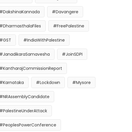
#DakshinaKannada
#Davangere
#DharmasthalaFiles
#FreePalestine
#GST
#IndiaWithPalestine
#JanadikaraSamavesha
#JoinSDPI
#KantharajCommissionReport
#Karnataka
#Lockdown
#Mysore
#NRAssemblyCandidate
#PalestineUnderAttack
#PeoplesPowerConference