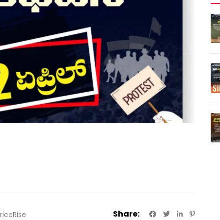
Share:
riceRise