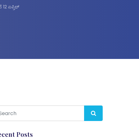
 12 ಏಪ್ರಿಲ್
ecent Posts