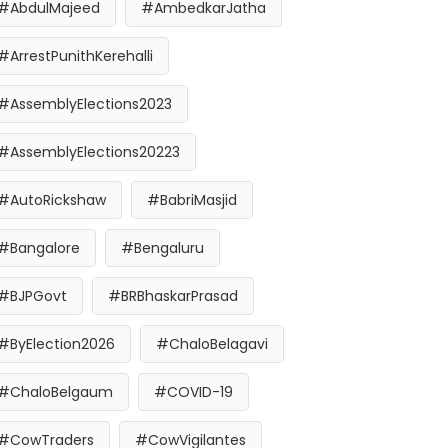
#AbdulMajeed
#AmbedkarJatha
#ArrestPunithKerehalli
#AssemblyElections2023
#AssemblyElections20223
#AutoRickshaw
#BabriMasjid
#Bangalore
#Bengaluru
#BJPGovt
#BRBhaskarPrasad
#ByElection2026
#ChaloBelagavi
#ChaloBelgaum
#COVID-19
#CowTraders
#CowVigilantes