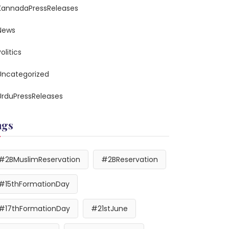
KannadaPressReleases
News
olitics
Uncategorized
UrduPressReleases
ags
#2BMuslimReservation
#2BReservation
#15thFormationDay
#17thFormationDay
#21stJune