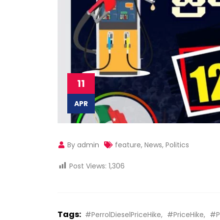
11
APR
By admin
feature
,
News
,
Politics
Post Views:
1,306
Tags:
#PerrolDieselPriceHike
#PriceHike
#P