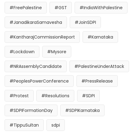
#FreePalestine
#GST
#IndiaWithPalestine
#JanadikaraSamavesha
#JoinSDPI
#KantharajCommissionReport
#Karnataka
#Lockdown
#Mysore
#NRAssemblyCandidate
#PalestineUnderAttack
#PeoplesPowerConference
#PressRelease
#Protest
#Resolutions
#SDPI
#SDPIFormationDay
#SDPIKarnataka
#TippuSultan
sdpi