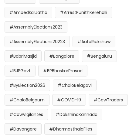
#AmbedkarJatha
#ArrestPunithKerehalli
#AssemblyElections2023
#AssemblyElections20223
#AutoRickshaw
#BabriMasjid
#Bangalore
#Bengaluru
#BJPGovt
#BRBhaskarPrasad
#ByElection2026
#ChaloBelagavi
#ChaloBelgaum
#COVID-19
#CowTraders
#CowVigilantes
#DakshinaKannada
#Davangere
#DharmasthalaFiles