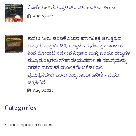
ಸೋಶಿಯಲ್ ಡೆಮಾಕ್ರಟಿಕ್ ಪಾರ್ಟಿ ಆಫ್ ಇಂಡಿಯಾ
Aug 6,2026
ಕಾವೇರಿ ನೀರು ಹಂಚಿಕೆ ವಿಚಾರ ಕರ್ನಾಟಕಕ್ಕೆ ಆಗುತ್ತಿರುವ
ಅನ್ಯಾಯವನ್ನು ಖಂಡಿಸಿ, ರಾಜ್ಯದ ಹಕ್ಕುಗಳನ್ನು ಕಾಪಾಡಲು
ತೀವ್ರ ಹೋರಾಟ ನಡೆಸುವ ನಿರ್ಧಾರ ಮತ್ತು ಎರಡೂ ರಾಜ್ಯಗಳ
ಮುಖ್ಯಮಂತ್ರಿಗಳು ಸೌಹಾರ್ದಯುತವಾಗಿ ಈ ಸಮಸ್ಯೆಯನ್ನು
ಪರಸ್ಪರ ಮಾತುಕತೆ ಮೂಲಕವೇ ಬಗೆಹರಿಸಲು
ಪ್ರಯತ್ನಿಸಬೇಕು ಎಂದು ರಾಜ್ಯ ಕಾರ್ಯಕಾರಿಣಿ ಸಭೆಯು
ಆಗ್ರಹಿಸಿದೆ.
Aug 6,2026
Categories
englishpressreleases