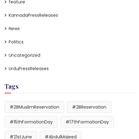
feature
KannadaPressReleases
News
Politics
Uncategorized
UrduPressReleases
Tags
#2BMuslimReservation
#2BReservation
#15thFormationDay
#17thFormationDay
#21stJune
#AbdulMajeed