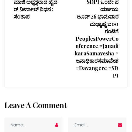
ಮಾಜಿ ಅಧ್ಯಕ್ಷರಾದ ಹೈದ
SDPI ಒಂದೇ ಪ
ರ್ ನೀರ್ಸಾಲ್ ನಿಧನ :
ರ್ಯಾಯ
ಸಂತಾಪ
ಜೂನ್ 26 ಭಾನುವಾರ
ಮಧ್ಯಾಹ್ನ 2:00
ಗಂಟೆಗೆ
PeoplesPowerCo
nference #Janadi
karaSamavesha #
ಜನಾಧಿಕಾರಸಮಾವೇಶ
#Davangere #SD
PI
Leave A Comment