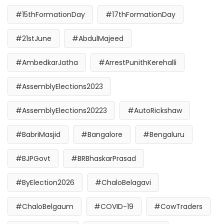
#15thFormationDay
#17thFormationDay
#21stJune
#AbdulMajeed
#AmbedkarJatha
#ArrestPunithKerehalli
#AssemblyElections2023
#AssemblyElections20223
#AutoRickshaw
#BabriMasjid
#Bangalore
#Bengaluru
#BJPGovt
#BRBhaskarPrasad
#ByElection2026
#ChaloBelagavi
#ChaloBelgaum
#COVID-19
#CowTraders