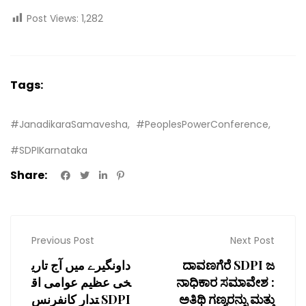
Post Views:
1,282
Tags:
#JanadikaraSamavesha
#PeoplesPowerConference
#SDPIKarnataka
Share:
Previous Post
Next Post
داونگیرے میں آج تاری
ದಾವಣಗೆರೆ SDPI ಜ
خی عظیم عوامی اق
ನಾಧಿಕಾರ ಸಮಾವೇಶ :
تدار کانفرنس SDPI
ಅತಿಥಿ ಗಣ್ಯರನ್ನು ಮತ್ತು