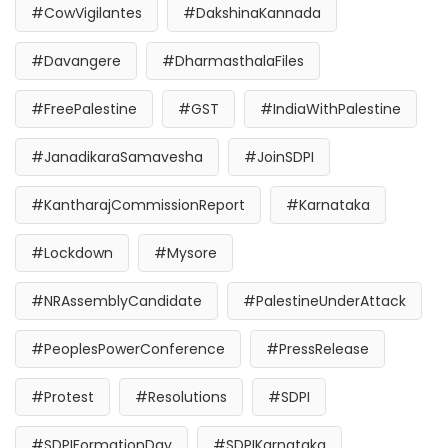
#CowVigilantes
#DakshinaKannada
#Davangere
#DharmasthalaFiles
#FreePalestine
#GST
#IndiaWithPalestine
#JanadikaraSamavesha
#JoinSDPI
#KantharajCommissionReport
#Karnataka
#Lockdown
#Mysore
#NRAssemblyCandidate
#PalestineUnderAttack
#PeoplesPowerConference
#PressRelease
#Protest
#Resolutions
#SDPI
#SDPIFormationDay
#SDPIKarnataka