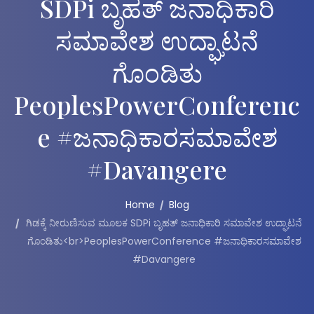
SDPi ಬೃಹತ್ ಜನಾಧಿಕಾರಿ
ಸಮಾವೇಶ ಉದ್ಘಾಟನೆ
ಗೊಂಡಿತು
PeoplesPowerConferenc
E #ಜನಾಧಿಕಾರಸಮಾವೇಶ
#Davangere
Home
Blog
ಗಿಡಕ್ಕೆ ನೀರುಣಿಸುವ ಮೂಲಕ SDPi ಬೃಹತ್ ಜನಾಧಿಕಾರಿ ಸಮಾವೇಶ ಉದ್ಘಾಟನೆ
ಗೊಂಡಿತು<br>PeoplesPowerConference #ಜನಾಧಿಕಾರಸಮಾವೇಶ
#Davangere