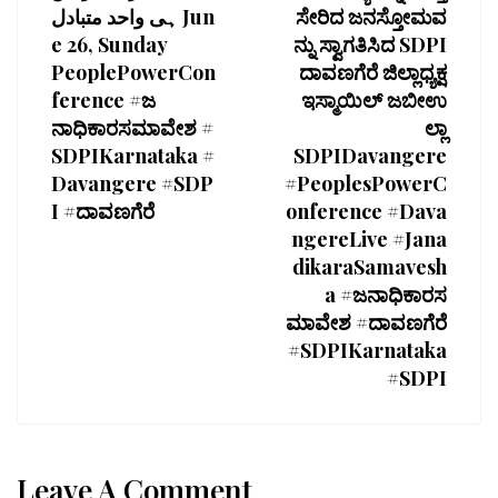
ہی واحد متبادل Jun
ಸೇರಿದ ಜನಸ್ತೋಮವ
e 26, Sunday
ನ್ನು ಸ್ವಾಗತಿಸಿದ SDPI
PeoplePowerCon
ದಾವಣಗೆರೆ ಜಿಲ್ಲಾಧ್ಯಕ್ಷ
ference #ಜ
ಇಸ್ಮಾಯಿಲ್ ಜಬೀಉ
ನಾಧಿಕಾರಸಮಾವೇಶ #
ಲ್ಲಾ
SDPIKarnataka #
SDPIDavangere
Davangere #SDP
#PeoplesPowerC
I #ದಾವಣಗೆರೆ
onference #Dava
ngereLive #Jana
dikaraSamavesh
a #ಜನಾಧಿಕಾರಸ
ಮಾವೇಶ #ದಾವಣಗೆರೆ
#SDPIKarnataka
#SDPI
Leave A Comment