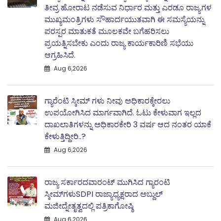
ತೀವ್ರ ಹೋರಾಟ ನಡೆಸುವ ನಿರ್ಧಾರ ಮತ್ತು ಎರಡೂ ರಾಜ್ಯಗಳ
ಮುಖ್ಯಮಂತ್ರಿಗಳು ಸೌಹಾರ್ದಯುತವಾಗಿ ಈ ಸಮಸ್ಯೆಯನ್ನು
ಪರಸ್ಪರ ಮಾತುಕತೆ ಮೂಲಕವೇ ಬಗೆಹರಿಸಲು
ಪ್ರಯತ್ನಿಸಬೇಕು ಎಂದು ರಾಜ್ಯ ಕಾರ್ಯಕಾರಿಣಿ ಸಭೆಯು
ಆಗ್ರಹಿಸಿದೆ.
Aug 6,2026
ಗ್ಯಾರೆಂಟಿ ಸ್ಕೀಮ್ ಗಳು ನೀವು ಅಧಿಕಾರಕ್ಕೇರಲು
ಉಪಯೋಗಿಸಿದ ಮಾರ್ಗವಾಗಿದೆ. ಓಟು ಕೇಳುವಾಗ ಇಲ್ಲದ
ದಾಖಲಾತಿಗಳನ್ನು ಅಧಿಕಾರಕೇರಿ 3 ವರ್ಷ ಆದ ನಂತರ ಯಾಕೆ
ಕೇಳುತ್ತಿದ್ದೀರಿ..?
Aug 6,2026
ರಾಜ್ಯ ಸರ್ಕಾರದವಾರಂಟ್ ಮುಗಿಸಿದ ಗ್ಯಾರಂಟಿ
ಸ್ಕೀಮ್‌ಗಳುSDPI ರಾಜ್ಯಾಧ್ಯಕ್ಷರಾದ ಅಬ್ದುಲ್
ಮಜೀದ್ನೇತೃತ್ವದಲ್ಲಿ ಪತ್ರಿಕಾಗೋಷ್ಠಿ
Aug 6,2026