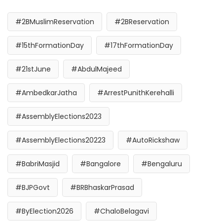
#2BMuslimReservation
#2BReservation
#15thFormationDay
#17thFormationDay
#21stJune
#AbdulMajeed
#AmbedkarJatha
#ArrestPunithKerehalli
#AssemblyElections2023
#AssemblyElections20223
#AutoRickshaw
#BabriMasjid
#Bangalore
#Bengaluru
#BJPGovt
#BRBhaskarPrasad
#ByElection2026
#ChaloBelagavi