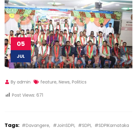
05
JUL
By admin
feature
,
News
,
Politics
Post Views:
671
Tags:
#Davangere
#JoinSDPI
#SDPI
#SDPIKarnataka