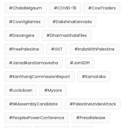
#ChaloBelgaum
#COVID-19
#CowTraders
#CowVigilantes
#DakshinaKannada
#Davangere
#DharmasthalaFiles
#FreePalestine
#GST
#IndiaWithPalestine
#JanadikaraSamavesha
#JoinSDPI
#KantharajCommissionReport
#Karnataka
#Lockdown
#Mysore
#NRAssemblyCandidate
#PalestineUnderAttack
#PeoplesPowerConference
#PressRelease