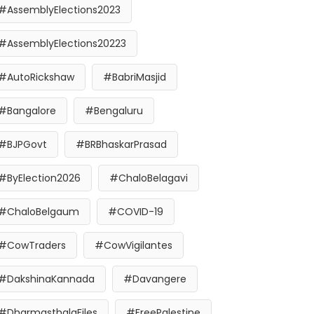
#AssemblyElections2023
#AssemblyElections20223
#AutoRickshaw
#BabriMasjid
#Bangalore
#Bengaluru
#BJPGovt
#BRBhaskarPrasad
#ByElection2026
#ChaloBelagavi
#ChaloBelgaum
#COVID-19
#CowTraders
#CowVigilantes
#DakshinaKannada
#Davangere
#DharmasthalaFiles
#FreePalestine