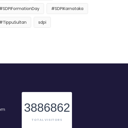
#SDPIFormationDay
#SDPIKarnataka
#TippuSultan
sdpi
3886862
com
TOTAL VISITORS