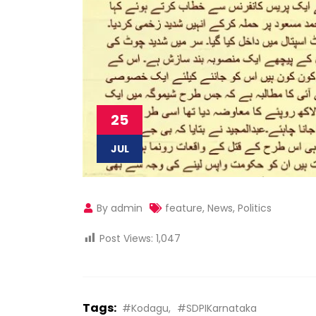
25
JUL
By admin
feature
,
News
,
Politics
Post Views:
1,047
Tags:
#Kodagu
#SDPIKarnataka