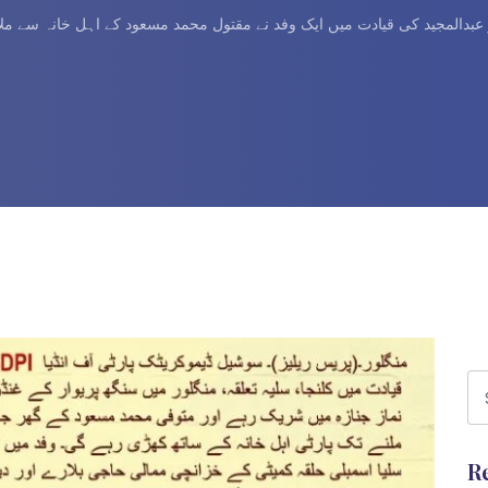
بدالمجید کی قیادت میں ایک وفد نے مقتول محمد مسعود کے اہل خانہ سے مل
R