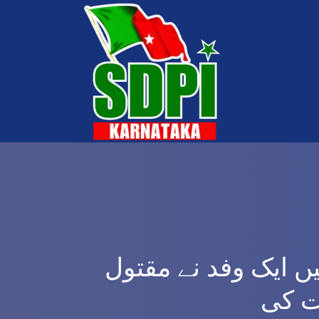
ں ایک وفد نے مقتول
ت کی