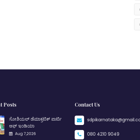
t Posts
Contact Us
ಸೋಶಿಯಲ್ ಡೆಮಾಕ್ರಟಿಕ್ ಪಾರ್ಟಿ
sdpikarnataka@gmail.
ಆಫ್ ಇಂಡಿಯಾ
Aug 7,2026
080 4210 9049