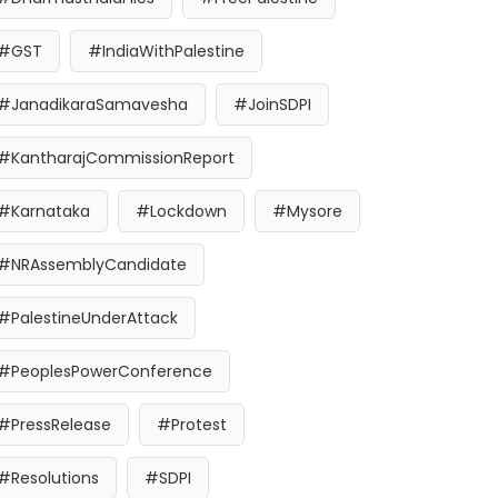
#GST
#IndiaWithPalestine
#JanadikaraSamavesha
#JoinSDPI
#KantharajCommissionReport
#Karnataka
#Lockdown
#Mysore
#NRAssemblyCandidate
#PalestineUnderAttack
#PeoplesPowerConference
#PressRelease
#Protest
#Resolutions
#SDPI