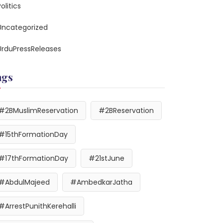
olitics
Uncategorized
UrduPressReleases
ags
#2BMuslimReservation
#2BReservation
#15thFormationDay
#17thFormationDay
#21stJune
#AbdulMajeed
#AmbedkarJatha
#ArrestPunithKerehalli