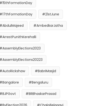
#15thFormationDay
#17thFormationDay
#21stJune
#AbdulMajeed
#AmbedkarJatha
#ArrestPunithKerehalli
#AssemblyElections2023
#AssemblyElections20223
#AutoRickshaw
#BabriMasjid
#Bangalore
#Bengaluru
#BJPGovt
#BRBhaskarPrasad
#ByElection2026
#ChaloBelagavi