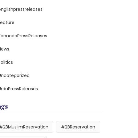
englishpressreleases
feature
KannadaPressReleases
News
olitics
Uncategorized
UrduPressReleases
ags
#2BMuslimReservation
#2BReservation