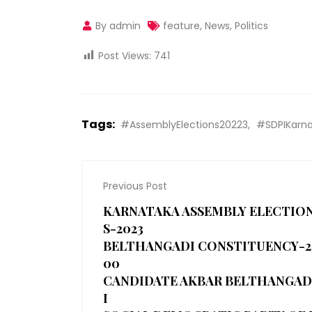
By admin
feature
,
News
,
Politics
Post Views:
741
Tags:
#AssemblyElections20223
#SDPIKarn
Previous Post
KARNATAKA ASSEMBLY ELECTIO
S-2023
BELTHANGADI CONSTITUENCY-2
00
CANDIDATE AKBAR BELTHANGAD
I