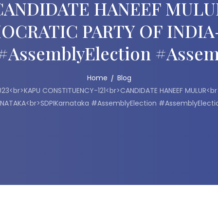
CANDIDATE HANEEF MULU
OCRATIC PARTY OF INDI
#AssemblyElection #Assem
Home
Blog
23<br>KAPU CONSTITUENCY-121<br>CANDIDATE HANEEF MULUR<br
NATAKA<br>SDPIKarnataka #AssemblyElection #AssemblyElecti