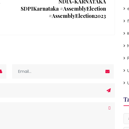
I
NDIA-KARNATAKA
SDPIKarnataka #AssemblyElection
#AssemblyElection2023
P
T