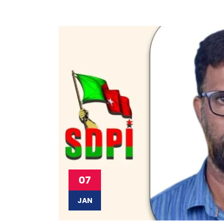
07
JAN