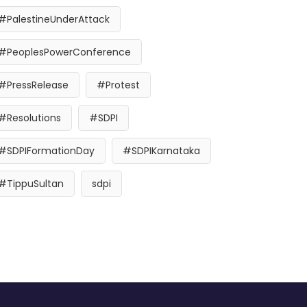
#PalestineUnderAttack
#PeoplesPowerConference
#PressRelease
#Protest
#Resolutions
#SDPI
#SDPIFormationDay
#SDPIKarnataka
#TippuSultan
sdpi