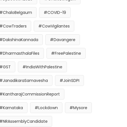
#ChaloBelgaum
#COVID-19
#CowTraders
#CowVigilantes
#DakshinaKannada
#Davangere
#DharmasthalaFiles
#FreePalestine
#GST
#IndiaWithPalestine
#JanadikaraSamavesha
#JoinSDPI
#KantharajCommissionReport
#Karnataka
#Lockdown
#Mysore
#NRAssemblyCandidate