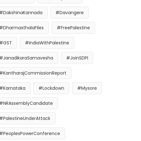
#DakshinaKannada
#Davangere
#DharmasthalaFiles
#FreePalestine
#GST
#IndiaWithPalestine
#JanadikaraSamavesha
#JoinSDPI
#KantharajCommissionReport
#Karnataka
#Lockdown
#Mysore
#NRAssemblyCandidate
#PalestineUnderAttack
#PeoplesPowerConference