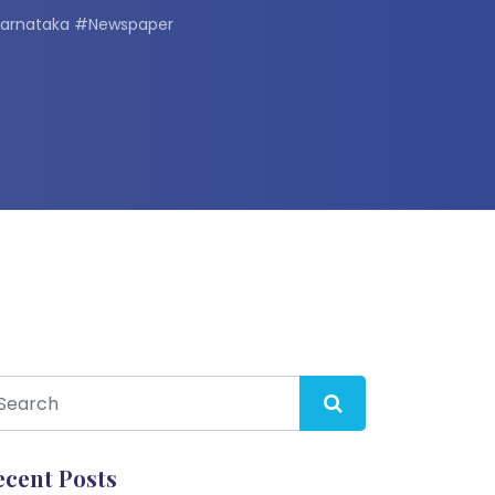
PIKarnataka #Newspaper
ecent Posts