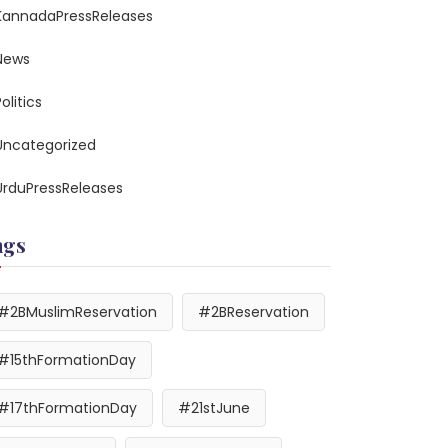
KannadaPressReleases
News
olitics
Uncategorized
UrduPressReleases
ags
#2BMuslimReservation
#2BReservation
#15thFormationDay
#17thFormationDay
#21stJune