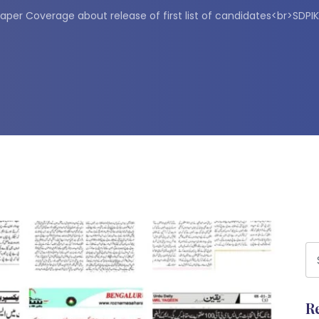
per Coverage about release of first list of candidates<br>SD
R