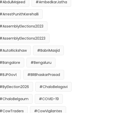
#AbdulMajeed
#AmbedkarJatha
#ArrestPunithKerehalli
#AssemblyElections2023
#AssemblyElections20223
#AutoRickshaw
#BabriMasjid
#Bangalore
#Bengaluru
#BJPGovt
#BRBhaskarPrasad
#ByElection2026
#ChaloBelagavi
#ChaloBelgaum
#COVID-19
#CowTraders
#CowVigilantes