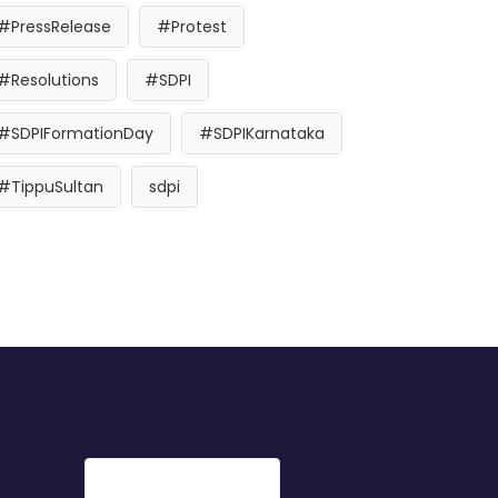
#PressRelease
#Protest
#Resolutions
#SDPI
#SDPIFormationDay
#SDPIKarnataka
#TippuSultan
sdpi