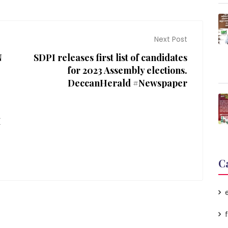
Next Post
N
SDPI releases first list of candidates
for 2023 Assembly elections.
DeccanHerald #Newspaper
I
C