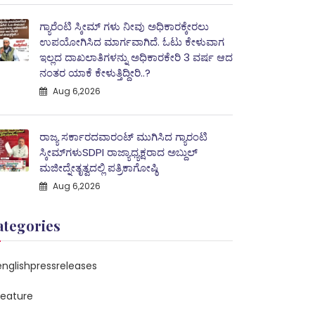
ಗ್ಯಾರೆಂಟಿ ಸ್ಕೀಮ್ ಗಳು ನೀವು ಅಧಿಕಾರಕ್ಕೇರಲು
ಉಪಯೋಗಿಸಿದ ಮಾರ್ಗವಾಗಿದೆ. ಓಟು ಕೇಳುವಾಗ
ಇಲ್ಲದ ದಾಖಲಾತಿಗಳನ್ನು ಅಧಿಕಾರಕೇರಿ 3 ವರ್ಷ ಆದ
ನಂತರ ಯಾಕೆ ಕೇಳುತ್ತಿದ್ದೀರಿ..?
Aug 6,2026
ರಾಜ್ಯ ಸರ್ಕಾರದವಾರಂಟ್ ಮುಗಿಸಿದ ಗ್ಯಾರಂಟಿ
ಸ್ಕೀಮ್‌ಗಳುSDPI ರಾಜ್ಯಾಧ್ಯಕ್ಷರಾದ ಅಬ್ದುಲ್
ಮಜೀದ್ನೇತೃತ್ವದಲ್ಲಿ ಪತ್ರಿಕಾಗೋಷ್ಠಿ
Aug 6,2026
ategories
englishpressreleases
feature