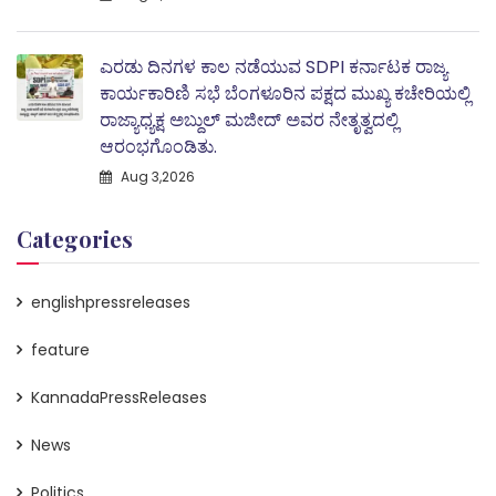
ಎರಡು ದಿನಗಳ ಕಾಲ ನಡೆಯುವ SDPI ಕರ್ನಾಟಕ ರಾಜ್ಯ
ಕಾರ್ಯಕಾರಿಣಿ ಸಭೆ ಬೆಂಗಳೂರಿನ ಪಕ್ಷದ ಮುಖ್ಯ ಕಚೇರಿಯಲ್ಲಿ
ರಾಜ್ಯಾಧ್ಯಕ್ಷ ಅಬ್ದುಲ್‌ ಮಜೀದ್ ಅವರ ನೇತೃತ್ವದಲ್ಲಿ
ಆರಂಭಗೊಂಡಿತು.
Aug 3,2026
Categories
englishpressreleases
feature
KannadaPressReleases
News
Politics