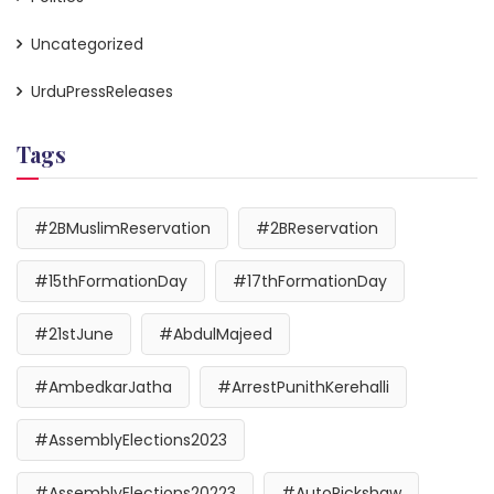
Uncategorized
UrduPressReleases
Tags
#2BMuslimReservation
#2BReservation
#15thFormationDay
#17thFormationDay
#21stJune
#AbdulMajeed
#AmbedkarJatha
#ArrestPunithKerehalli
#AssemblyElections2023
#AssemblyElections20223
#AutoRickshaw