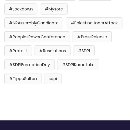
#Lockdown
#Mysore
#NRAssemblyCandidate
#PalestineUnderAttack
#PeoplesPowerConference
#PressRelease
#Protest
#Resolutions
#SDPI
#SDPIFormationDay
#SDPIKarnataka
#TippuSultan
sdpi