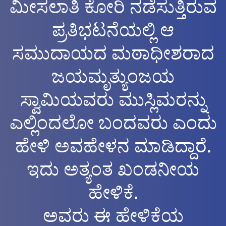
ಮೀಸಲಾತಿ ಕೋರಿ ನಡೆಸುತ್ತಿರುವ
ಪ್ರತಿಭಟನೆಯಲ್ಲಿ ಆ
ಸಮುದಾಯದ ಮಠಾಧೀಶರಾದ
ಜಯಮೃತ್ಯುಂಜಯ
ಸ್ವಾಮಿಯವರು ಮುಸ್ಲಿಮರನ್ನು
ಎಲ್ಲಿಂದಲೋ ಬಂದವರು ಎಂದು
ಹೇಳಿ ಅವಹೇಳನ ಮಾಡಿದ್ದಾರೆ.
ಇದು ಅತ್ಯಂತ ಖಂಡನೀಯ
ಹೇಳಿಕೆ.
ಅವರು ಈ ಹೇಳಿಕೆಯ