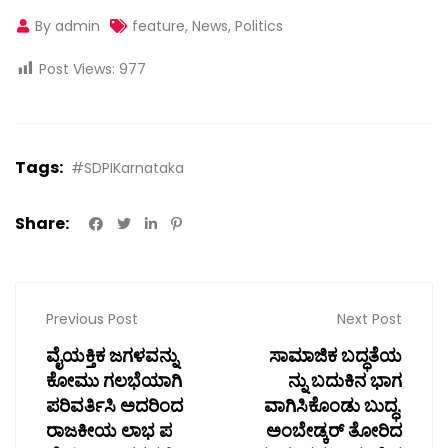
By admin
feature
,
News
,
Politics
Post Views:
977
Tags:
#SDPIKarnataka
Share:
Previous Post
Next Post
ವೈಯಕ್ತಿಕ ಜಗಳವನ್ನು
ಸಾಮಾಜಿಕ ಬದ್ಧತೆಯ
ಕೋಮು ಗಲಭೆಯಾಗಿ
ನ್ನು ಬದುಕಿನ ಭಾಗ
ಪರಿವರ್ತಿಸಿ ಅದರಿಂದ
ವಾಗಿಸಿಕೊಂಡು ಬುದ್ಧ,
ರಾಜಕೀಯ ಲಾಭ ಪ
ಅಂಬೇಡ್ಕರ್ ತೋರಿದ