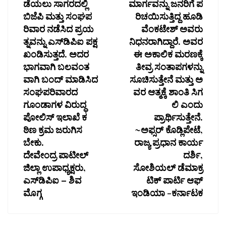
ಡೆಯಲು ಸಾಗರದಲ್ಲಿ
ಮಾರ್ಗವನ್ನು ಜನರಿಗೆ ಪ
ಬಿಜೆಪಿ ಮತ್ತು ಸಂಘಪ
ರಿಚಯಿಸುತ್ತಿದ್ದ ಹೂಡಿ
ರಿವಾರ ನಡೆಸಿದ ಪ್ರಯ
ವೆಂಕಟೇಶ್ ಅವರು
ತ್ನವನ್ನು ಎಸ್‌ಡಿಪಿಐ ಪಕ್ಷ
ನಿಧನರಾಗಿದ್ದಾರೆ. ಅವರ
ಖಂಡಿಸುತ್ತದೆ. ಅದರ
ಈ ಅಕಾಲಿಕ ಮರಣಕ್ಕೆ
ಭಾಗವಾಗಿ ಬಲವಂತ
ತೀವ್ರ ಸಂತಾಪಗಳನ್ನು
ವಾಗಿ ಬಂದ್ ಮಾಡಿಸಿದ
ಸೂಚಿಸುತ್ತೇನೆ ಮತ್ತು ಅ
ಸಂಘಪರಿವಾರದ
ವರ ಆತ್ಮಕ್ಕೆ ಶಾಂತಿ ಸಿಗ
ಗೂಂಡಾಗಳ ವಿರುದ್ಧ
ಲಿ ಎಂದು
ಪೋಲಿಸ್ ಇಲಾಖೆ ಕ
ಪ್ರಾರ್ಥಿಸುತ್ತೇನೆ.
ಠಿಣ ಕ್ರಮ ಜರುಗಿಸ
~ಅಫ್ಸರ್‌ ಕೊಡ್ಲಿಪೇಟೆ,
ಬೇಕು.
ರಾಜ್ಯ ಪ್ರಧಾನ ಕಾರ್ಯ
ದೇವೇಂದ್ರ ಪಾಟೀಲ್
ದರ್ಶಿ,
ಜಿಲ್ಲಾ ಉಪಾಧ್ಯಕ್ಷರು,
ಸೋಶಿಯಲ್ ಡೆಮಾಕ್ರ
ಎಸ್‌ಡಿಪಿಐ – ಶಿವ
ಟಿಕ್ ಪಾರ್ಟಿ ಆಫ್
ಮೊಗ್ಗ
ಇಂಡಿಯಾ -ಕರ್ನಾಟಕ