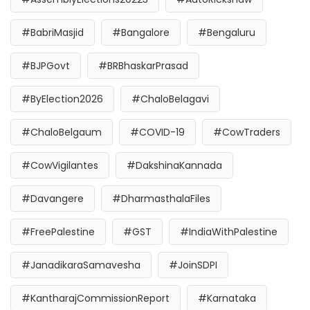
#BabriMasjid
#Bangalore
#Bengaluru
#BJPGovt
#BRBhaskarPrasad
#ByElection2026
#ChaloBelagavi
#ChaloBelgaum
#COVID-19
#CowTraders
#CowVigilantes
#DakshinaKannada
#Davangere
#DharmasthalaFiles
#FreePalestine
#GST
#IndiaWithPalestine
#JanadikaraSamavesha
#JoinSDPI
#KantharajCommissionReport
#Karnataka