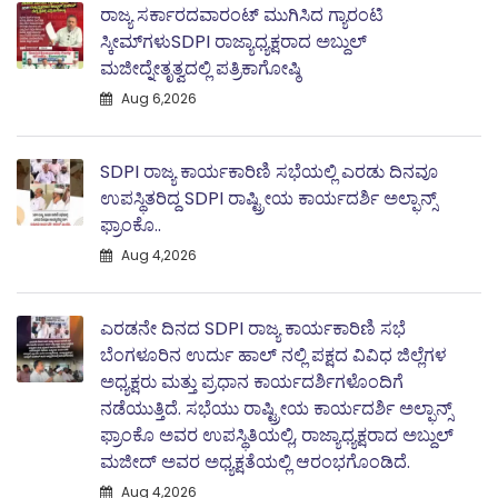
ರಾಜ್ಯ ಸರ್ಕಾರದವಾರಂಟ್ ಮುಗಿಸಿದ ಗ್ಯಾರಂಟಿ
ಸ್ಕೀಮ್‌ಗಳುSDPI ರಾಜ್ಯಾಧ್ಯಕ್ಷರಾದ ಅಬ್ದುಲ್
ಮಜೀದ್ನೇತೃತ್ವದಲ್ಲಿ ಪತ್ರಿಕಾಗೋಷ್ಠಿ
Aug 6,2026
SDPI ರಾಜ್ಯ ಕಾರ್ಯಕಾರಿಣಿ ಸಭೆಯಲ್ಲಿ ಎರಡು ದಿನವೂ
ಉಪಸ್ಥಿತರಿದ್ದ SDPI ರಾಷ್ಟ್ರೀಯ ಕಾರ್ಯದರ್ಶಿ ಅಲ್ಫಾನ್ಸ್
ಫ್ರಾಂಕೊ..
Aug 4,2026
ಎರಡನೇ ದಿನದ SDPI ರಾಜ್ಯ ಕಾರ್ಯಕಾರಿಣಿ ಸಭೆ
ಬೆಂಗಳೂರಿನ ಉರ್ದು ಹಾಲ್ ನಲ್ಲಿ ಪಕ್ಷದ ವಿವಿಧ ಜಿಲ್ಲೆಗಳ
ಅಧ್ಯಕ್ಷರು ಮತ್ತು ಪ್ರಧಾನ ಕಾರ್ಯದರ್ಶಿಗಳೊಂದಿಗೆ
ನಡೆಯುತ್ತಿದೆ. ಸಭೆಯು ರಾಷ್ಟ್ರೀಯ ಕಾರ್ಯದರ್ಶಿ ಅಲ್ಫಾನ್ಸ್
ಫ್ರಾಂಕೊ ಅವರ ಉಪಸ್ಥಿತಿಯಲ್ಲಿ, ರಾಜ್ಯಾಧ್ಯಕ್ಷರಾದ ಅಬ್ದುಲ್‌
ಮಜೀದ್‌ ಅವರ ಅಧ್ಯಕ್ಷತೆಯಲ್ಲಿ ಆರಂಭಗೊಂಡಿದೆ.
Aug 4,2026