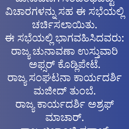
ವಿಚಾರಗಳನ್ನು ಸಹ ಈ ಸಭೆಯಲ್ಲಿ
ಚರ್ಚಿಸಲಾಯಿತು.
ಈ ಸಭೆಯಲ್ಲಿ ಭಾಗವಹಿಸಿದವರು:
ರಾಜ್ಯ ಚುನಾವಣಾ ಉಸ್ತುವಾರಿ
ಅಫ್ಸರ್ ಕೊಡ್ಲಿಪೇಟೆ.
ರಾಜ್ಯ ಸಂಘಟನಾ ಕಾರ್ಯದರ್ಶಿ
ಮಜೀದ್ ತುಂಬೆ.
ರಾಜ್ಯ ಕಾರ್ಯದರ್ಶಿ ಅಶ್ರಫ್
ಮಾಚಾರ್.