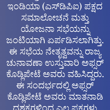
ಇಂಡಿಯಾ (ಎಸ್‌ಡಿಪಿಐ) ಪಕ್ಷದ
ಸಮಾಲೋಚನೆ ಮತ್ತು
ಯೋಜನಾ ಸಭೆಯನ್ನು
ಜಂಟಿಯಾಗಿ ಏರ್ಪಡಿಸಲಾಗಿತ್ತು.
ಈ ಸಭೆಯ ನೇತೃತ್ವವನ್ನು ರಾಜ್ಯ
ಚುನಾವಣಾ ಉಸ್ತುವಾರಿ ಅಫ್ಸರ್
ಕೊಡ್ಲಿಪೇಟೆ ಅವರು ವಹಿಸಿದ್ದರು.
ಈ ಸಂದರ್ಭದಲ್ಲಿ ಅಫ್ಸರ್
ಕೊಡ್ಲಿಪೇಟೆ ಅವರು ಮಾತನಾಡಿ
ದಶಕಗಳಿಂದ ಎಲ್ಲ ಪಕ್ಷಗಳು