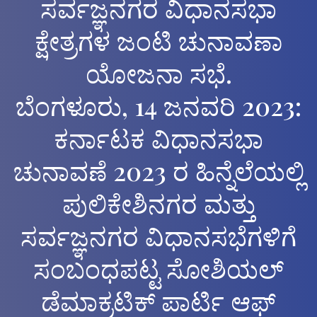
ಸರ್ವಜ್ಞನಗರ ವಿಧಾನಸಭಾ
ಕ್ಷೇತ್ರಗಳ ಜಂಟಿ ಚುನಾವಣಾ
ಯೋಜನಾ ಸಭೆ.
ಬೆಂಗಳೂರು, 14 ಜನವರಿ 2023:
ಕರ್ನಾಟಕ ವಿಧಾನಸಭಾ
ಚುನಾವಣೆ 2023 ರ ಹಿನ್ನೆಲೆಯಲ್ಲಿ
ಪುಲಿಕೇಶಿನಗರ ಮತ್ತು
ಸರ್ವಜ್ಞನಗರ ವಿಧಾನಸಭೆಗಳಿಗೆ
ಸಂಬಂಧಪಟ್ಟ ಸೋಶಿಯಲ್
ಡೆಮಾಕ್ರಟಿಕ್ ಪಾರ್ಟಿ ಆಫ್