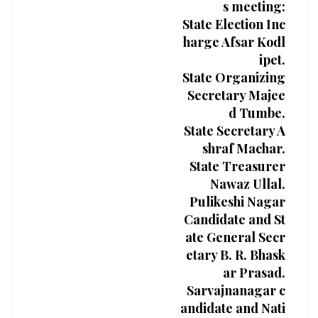
s meeting:
State Election Inc
harge Afsar Kodl
ipet.
State Organizing
Secretary Majee
d Tumbe.
State Secretary A
shraf Machar.
State Treasurer
Nawaz Ullal.
Pulikeshi Nagar
Candidate and St
ate General Secr
etary B. R. Bhask
ar Prasad.
Sarvajnanagar c
andidate and Nati