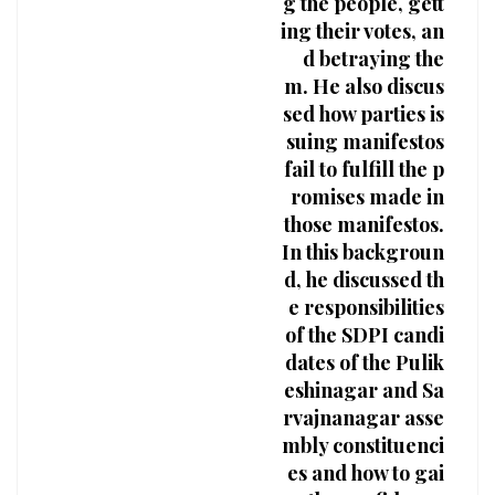
g the people, gett
ing their votes, an
d betraying the
m. He also discus
sed how parties is
suing manifestos
fail to fulfill the p
romises made in
those manifestos.
In this backgroun
d, he discussed th
e responsibilities
of the SDPI candi
dates of the Pulik
eshinagar and Sa
rvajnanagar asse
mbly constituenci
es and how to gai