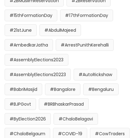
#2BMuslimReservation
#2BReservation
#15thFormationDay
#17thFormationDay
#21stJune
#AbdulMajeed
#AmbedkarJatha
#ArrestPunithKerehalli
#AssemblyElections2023
#AssemblyElections20223
#AutoRickshaw
#BabriMasjid
#Bangalore
#Bengaluru
#BJPGovt
#BRBhaskarPrasad
#ByElection2026
#ChaloBelagavi
#ChaloBelgaum
#COVID-19
#CowTraders