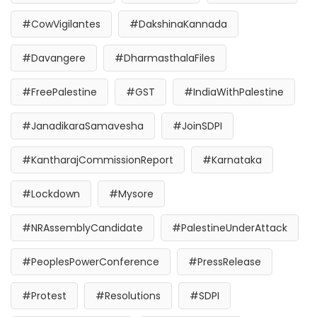
#CowVigilantes
#DakshinaKannada
#Davangere
#DharmasthalaFiles
#FreePalestine
#GST
#IndiaWithPalestine
#JanadikaraSamavesha
#JoinSDPI
#KantharajCommissionReport
#Karnataka
#Lockdown
#Mysore
#NRAssemblyCandidate
#PalestineUnderAttack
#PeoplesPowerConference
#PressRelease
#Protest
#Resolutions
#SDPI