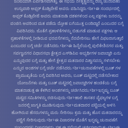
ಜಂಟಿಯಾಗಿ ಏರ್ಪಡಿಸಲಾಗಿತ್ತು. ಈ ಸಭೆಯ ನೇತೃತ್ವವನ್ನು ರಾಜ್ಯ ಚುನಾವಣಾ
ಉಸ್ತುವಾರಿ ಅಫ್ಸರ್ ಕೊಡ್ಲಿಪೇಟೆ ಅವರು ವಹಿಸಿದ್ದರು.<br>ಈ ಸಂದರ್ಭದಲ್ಲಿ
ಅಫ್ಸರ್ ಕೊಡ್ಲಿಪೇಟೆ ಅವರು ಮಾತನಾಡಿ ದಶಕಗಳಿಂದ ಎಲ್ಲ ಪಕ್ಷಗಳು ಜನರನ್ನು
ವಂಚಿಸಿ ಅವರಿಂದ ಮತ ಪಡೆದು ದ್ರೋಹ ಬಗೆಯುತ್ತ ಬಂದಿದ್ದಾರೆ ಎಂಬುದರ ಬಗ್ಗೆ
ವಿವರಿಸಿದರು. ಜೊತೆಗೆ ಪ್ರಣಾಳಿಕೆಗಳನ್ನು ಬಿಡುಗಡೆ ಮಾಡುವ ಪಕ್ಷಗಳು ಆ
ಪ್ರಣಾಳಿಕೆಗಳಲ್ಲಿ ನೀಡಿರುವ ಭರವಸೆಗಳನ್ನು ನೆರವೇರಿಸಲು ಹೇಗೆ ವಿಫಲರಾಗುತ್ತಾರೆ
ಎಂಬುದರ ಬಗ್ಗೆ ಚರ್ಚೆ ನಡೆಸಿದರು.<br>ಈ ಹಿನ್ನೆಲೆಯಲ್ಲಿ ಪುಲಿಕೇಶಿನಗರ ಮತ್ತು
ಸರ್ವಜ್ಞನಗರ ವಿಧಾನಸಭಾ ಕ್ಷೇತ್ರದ ಎಸ್‌ಡಿಪಿಐ ಅಭ್ಯರ್ಥಿಗಳ ಜವಾಬ್ದಾರಿ ಏನು
ಎನ್ನುವುದರ ಬಗ್ಗೆ ಮತ್ತು ಹೇಗೆ ಕ್ಷೇತ್ರದ ಮತದಾರರ ವಿಶ್ವಾಸವನ್ನು ಗಳಿಸಬೇಕು
ಎನ್ನುವ ಅಂಶಗಳ ಬಗ್ಗೆ ಚರ್ಚೆ ನಡೆಸಿದರು.<br>ಚುನಾವಣೆಗಳಲ್ಲಿ ಬೂತ್ ಗಳ
ಪ್ರಾಮುಖ್ಯತೆಯ ಬಗ್ಗೆ ವಿವರಿಸಿದ ಅವರು, ಬೂತ್ ಮಟ್ಟದಲ್ಲಿ ನಡೆಸಬೇಕಾದ
ಯೋಜನೆಗಳು ಮತ್ತು ಬೂತ್ ಮಟ್ಟದಲ್ಲಿ ಜವಾಬ್ದಾರಿಗಳ ಹಂಚಿಕೆಯ ಬಗ್ಗೆ
ಮಾತನಾಡುತ್ತ ಈ ಕೆಳಗಿನ ಅಂಶಗಳನ್ನು ಚರ್ಚಿಸಿದರು;<br>ಇನ್ನಷ್ಟು ಬೂತ್
ಮಟ್ಟದ ಸಮಿತಿಗಳನ್ನು ರಚಿಸುವುದು.<br>ಹಾಲಿ ಶಾಸಕರ ವೈಫಲ್ಯಗಳ ಬಗ್ಗೆ
ಜನರಲ್ಲಿ ಜಾಗೃತಿ ಮೂಡಿಸುವುದು.<br>ಮತದಾರರ ಪಟ್ಟಿಯಲ್ಲಿ ಅಳಿಸಿ
ಹೋಗಿರುವ ಹೆಸರುಗಳನ್ನು ಮರು ಸೇರಿಸಲು ಕ್ರಮ ಮತ್ತು ಹೊಸ ಮತದಾರರನ್ನು
ಪಟ್ಟಿಗೆ ಸೇರಿಸುವುದು.<br>ಈ ವಿಚಾರಗಳ ಜೊತೆಗೆ ಇನ್ನಷ್ಟು ಚುನಾವಣೆಗೆ
ಸಂಬಂಧಪಟ್ಟ ವಿಚಾರಗಳನ್ನು ಸಹ ಈ ಸಭೆಯಲ್ಲಿ ಚರ್ಚಿಸಲಾಯಿತು.<br>ಈ