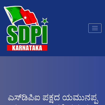
ಎಸ್‌ಡಿಪಿಐ ಪಕ್ಷದ ಯಮುನಪ್ಪ