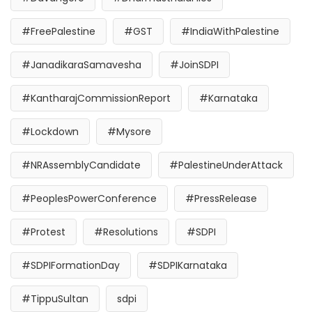
#FreePalestine
#GST
#IndiaWithPalestine
#JanadikaraSamavesha
#JoinSDPI
#KantharajCommissionReport
#Karnataka
#Lockdown
#Mysore
#NRAssemblyCandidate
#PalestineUnderAttack
#PeoplesPowerConference
#PressRelease
#Protest
#Resolutions
#SDPI
#SDPIFormationDay
#SDPIKarnataka
#TippuSultan
sdpi