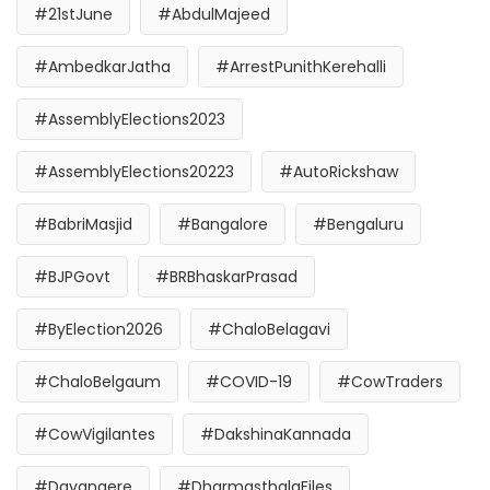
#21stJune
#AbdulMajeed
#AmbedkarJatha
#ArrestPunithKerehalli
#AssemblyElections2023
#AssemblyElections20223
#AutoRickshaw
#BabriMasjid
#Bangalore
#Bengaluru
#BJPGovt
#BRBhaskarPrasad
#ByElection2026
#ChaloBelagavi
#ChaloBelgaum
#COVID-19
#CowTraders
#CowVigilantes
#DakshinaKannada
#Davangere
#DharmasthalaFiles