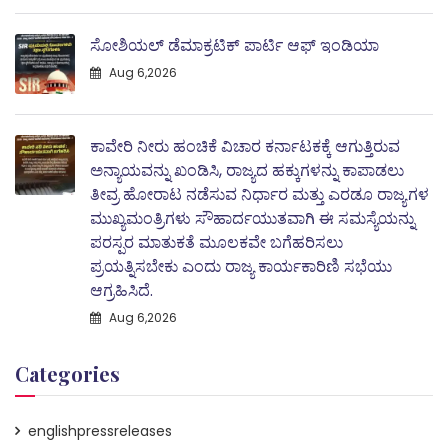
ಸೋಶಿಯಲ್ ಡೆಮಾಕ್ರಟಿಕ್ ಪಾರ್ಟಿ ಆಫ್ ಇಂಡಿಯಾ
Aug 6,2026
ಕಾವೇರಿ ನೀರು ಹಂಚಿಕೆ ವಿಚಾರ ಕರ್ನಾಟಕಕ್ಕೆ ಆಗುತ್ತಿರುವ
ಅನ್ಯಾಯವನ್ನು ಖಂಡಿಸಿ, ರಾಜ್ಯದ ಹಕ್ಕುಗಳನ್ನು ಕಾಪಾಡಲು
ತೀವ್ರ ಹೋರಾಟ ನಡೆಸುವ ನಿರ್ಧಾರ ಮತ್ತು ಎರಡೂ ರಾಜ್ಯಗಳ
ಮುಖ್ಯಮಂತ್ರಿಗಳು ಸೌಹಾರ್ದಯುತವಾಗಿ ಈ ಸಮಸ್ಯೆಯನ್ನು
ಪರಸ್ಪರ ಮಾತುಕತೆ ಮೂಲಕವೇ ಬಗೆಹರಿಸಲು
ಪ್ರಯತ್ನಿಸಬೇಕು ಎಂದು ರಾಜ್ಯ ಕಾರ್ಯಕಾರಿಣಿ ಸಭೆಯು
ಆಗ್ರಹಿಸಿದೆ.
Aug 6,2026
Categories
englishpressreleases