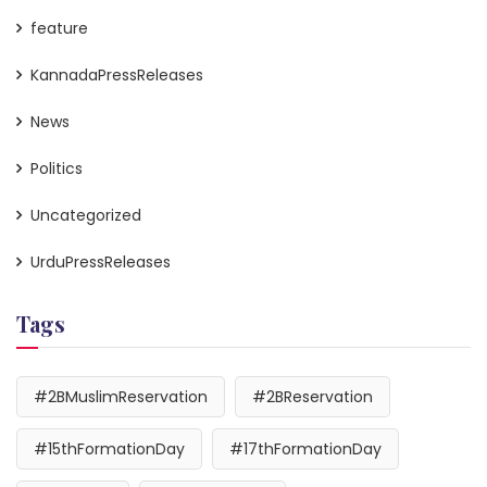
feature
KannadaPressReleases
News
Politics
Uncategorized
UrduPressReleases
Tags
#2BMuslimReservation
#2BReservation
#15thFormationDay
#17thFormationDay