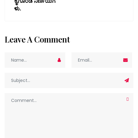
ಕೈಗೊಂಡ ನಿರ್ಣಯಗ
ಳು.
Leave A Comment