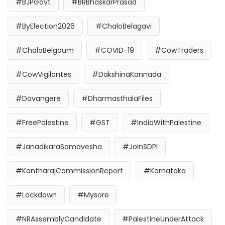
#BJPGovt
#BRBhaskarPrasad
#ByElection2026
#ChaloBelagavi
#ChaloBelgaum
#COVID-19
#CowTraders
#CowVigilantes
#DakshinaKannada
#Davangere
#DharmasthalaFiles
#FreePalestine
#GST
#IndiaWithPalestine
#JanadikaraSamavesha
#JoinSDPI
#KantharajCommissionReport
#Karnataka
#Lockdown
#Mysore
#NRAssemblyCandidate
#PalestineUnderAttack