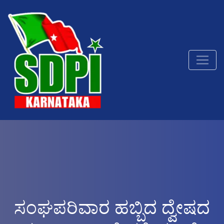
ಸಂಘಪರಿವಾರ ಹಬ್ಬಿದ ದ್ವೇಷದ