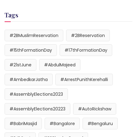
Tags
#2BMuslimReservation
#2BReservation
#15thFormationDay
#17thFormationDay
#21stJune
#AbdulMajeed
#AmbedkarJatha
#ArrestPunithKerehalli
#AssemblyElections2023
#AssemblyElections20223
#AutoRickshaw
#BabriMasjid
#Bangalore
#Bengaluru