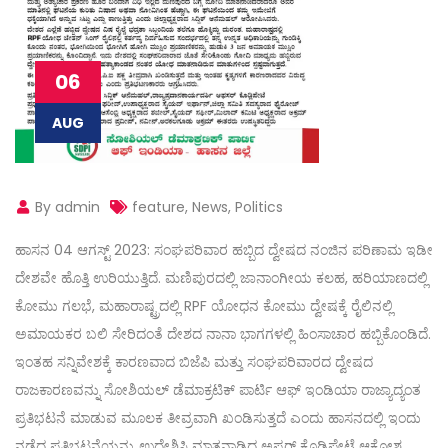
06
AUG
By admin
feature
,
News
,
Politics
ಹಾಸನ 04 ಆಗಸ್ಟ್ 2023: ಸಂಘಪರಿವಾರ ಹಬ್ಬಿದ ದ್ವೇಷದ ನಂಜಿನ ಪರಿಣಾಮ ಇಡೀ
ದೇಶವೇ ಹೊತ್ತಿ ಉರಿಯುತ್ತಿದೆ. ಮಣಿಪುರದಲ್ಲಿ ಜಾನಾಂಗೀಯ ಕಲಹ, ಹರಿಯಾಣದಲ್ಲಿ
ಕೋಮು ಗಲಭೆ, ಮಹಾರಾಷ್ಟ್ರದಲ್ಲಿ RPF ಯೋಧನ ಕೋಮು ದ್ವೇಷಕ್ಕೆ ರೈಲಿನಲ್ಲಿ
ಅಮಾಯಕರ ಬಲಿ ಸೇರಿದಂತೆ ದೇಶದ ನಾನಾ ಭಾಗಗಳಲ್ಲಿ ಹಿಂಸಾಚಾರ ಹಬ್ಬಿಕೊಂಡಿದೆ.
ಇಂತಹ ಸನ್ನಿವೇಶಕ್ಕೆ ಕಾರಣವಾದ ಬಿಜೆಪಿ ಮತ್ತು ಸಂಘಪರಿವಾರದ ದ್ವೇಷದ
ರಾಜಕಾರಣವನ್ನು ಸೋಶಿಯಲ್ ಡೆಮಾಕ್ರಟಿಕ್ ಪಾರ್ಟಿ ಆಫ್ ಇಂಡಿಯಾ ರಾಜ್ಯಾದ್ಯಂತ
ಪ್ರತಿಭಟನೆ ಮಾಡುವ ಮೂಲಕ ತೀವ್ರವಾಗಿ ಖಂಡಿಸುತ್ತದೆ ಎಂದು ಹಾಸನದಲ್ಲಿ ಇಂದು
ನಡೆದ ಪ್ರತಿಭಟನೆಯನ್ನು ಉದ್ದೇಶಿಸಿ ಮಾತನಾಡಿದ ಅಪ್ಸರ್ ಕೊಡ್ಲಿಪೇಟೆ ಆಕ್ರೋಶ