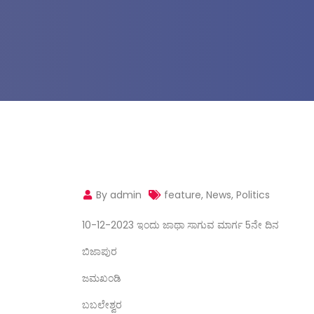
By admin
feature
,
News
,
Politics
10-12-2023 ಇಂದು ಜಾಥಾ ಸಾಗುವ ಮಾರ್ಗ 5ನೇ ದಿನ
ಬಿಜಾಪುರ
ಜಮಖಂಡಿ
ಬಬಲೇಶ್ವರ