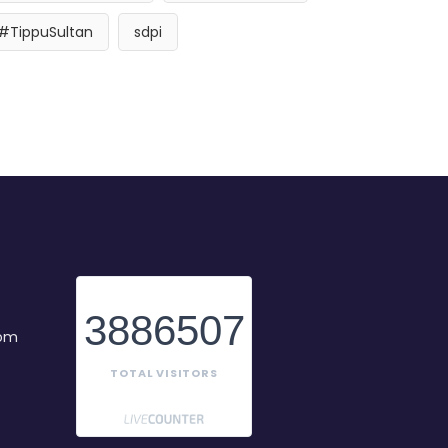
#TippuSultan
sdpi
3886507
com
TOTAL VISITORS