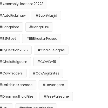
#AssemblyElections20223
#AutoRickshaw
#BabriMasjid
#Bangalore
#Bengaluru
#BJPGovt
#BRBhaskarPrasad
#ByElection2026
#ChaloBelagavi
#ChaloBelgaum
#COVID-19
#CowTraders
#CowVigilantes
#DakshinaKannada
#Davangere
#DharmasthalaFiles
#FreePalestine