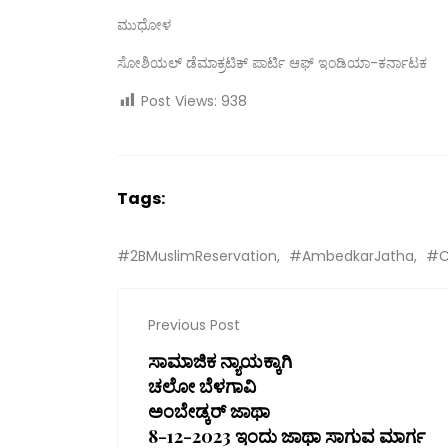
ಮುಧೋಳ
ಸೋಶಿಯಲ್ ಡೆಮಾಕ್ರಟಿಕ್ ಪಾರ್ಟಿ ಆಫ್ ಇಂಡಿಯಾ-ಕರ್ನಾಟಕ
Post Views:
938
Tags:
#2BMuslimReservation
#AmbedkarJatha
#C
Previous Post
ಸಾಮಾಜಿಕ ನ್ಯಾಯಕ್ಕಾಗಿ
ಚಲೋ ಬೆಳಗಾವಿ
ಅಂಬೇಡ್ಕ‌ರ್ ಜಾಥಾ
8-12-2023 ಇಂದು ಜಾಥಾ ಸಾಗುವ ಮಾರ್ಗ