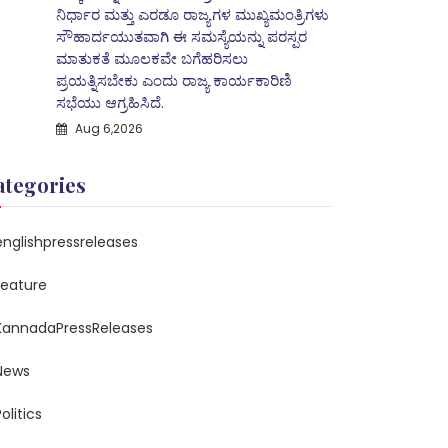
ನಿರ್ಧಾರ ಮತ್ತು ಎರಡೂ ರಾಜ್ಯಗಳ ಮುಖ್ಯಮಂತ್ರಿಗಳು
ಸೌಹಾರ್ದಯುತವಾಗಿ ಈ ಸಮಸ್ಯೆಯನ್ನು ಪರಸ್ಪರ
ಮಾತುಕತೆ ಮೂಲಕವೇ ಬಗೆಹರಿಸಲು
ಪ್ರಯತ್ನಿಸಬೇಕು ಎಂದು ರಾಜ್ಯ ಕಾರ್ಯಕಾರಿಣಿ
ಸಭೆಯು ಆಗ್ರಹಿಸಿದೆ.
Aug 6,2026
ategories
englishpressreleases
feature
KannadaPressReleases
News
olitics