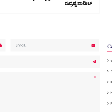
ರುದ್ರಪ್ಪ ಪಾಟೀಲ್
C
P