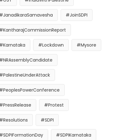
#GST
#IndiaWithPalestine
#JanadikaraSamavesha
#JoinSDPI
#KantharajCommissionReport
#Karnataka
#Lockdown
#Mysore
#NRAssemblyCandidate
#PalestineUnderAttack
#PeoplesPowerConference
#PressRelease
#Protest
#Resolutions
#SDPI
#SDPIFormationDay
#SDPIKarnataka