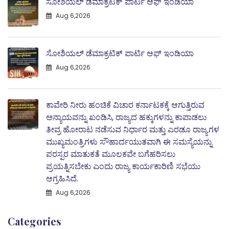
ಸೋಶಿಯಲ್ ಡೆಮಾಕ್ರಟಿಕ್ ಪಾರ್ಟಿ ಆಫ್ ಇಂಡಿಯಾ
Aug 6,2026
ಸೋಶಿಯಲ್ ಡೆಮಾಕ್ರಟಿಕ್ ಪಾರ್ಟಿ ಆಫ್ ಇಂಡಿಯಾ
Aug 6,2026
ಕಾವೇರಿ ನೀರು ಹಂಚಿಕೆ ವಿಚಾರ ಕರ್ನಾಟಕಕ್ಕೆ ಆಗುತ್ತಿರುವ
ಅನ್ಯಾಯವನ್ನು ಖಂಡಿಸಿ, ರಾಜ್ಯದ ಹಕ್ಕುಗಳನ್ನು ಕಾಪಾಡಲು
ತೀವ್ರ ಹೋರಾಟ ನಡೆಸುವ ನಿರ್ಧಾರ ಮತ್ತು ಎರಡೂ ರಾಜ್ಯಗಳ
ಮುಖ್ಯಮಂತ್ರಿಗಳು ಸೌಹಾರ್ದಯುತವಾಗಿ ಈ ಸಮಸ್ಯೆಯನ್ನು
ಪರಸ್ಪರ ಮಾತುಕತೆ ಮೂಲಕವೇ ಬಗೆಹರಿಸಲು
ಪ್ರಯತ್ನಿಸಬೇಕು ಎಂದು ರಾಜ್ಯ ಕಾರ್ಯಕಾರಿಣಿ ಸಭೆಯು
ಆಗ್ರಹಿಸಿದೆ.
Aug 6,2026
Categories