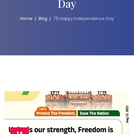
Day
Home
Blog
79 Happy Independence Day
14