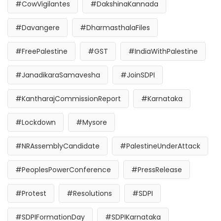
#CowVigilantes
#DakshinaKannada
#Davangere
#DharmasthalaFiles
#FreePalestine
#GST
#IndiaWithPalestine
#JanadikaraSamavesha
#JoinSDPI
#KantharajCommissionReport
#Karnataka
#Lockdown
#Mysore
#NRAssemblyCandidate
#PalestineUnderAttack
#PeoplesPowerConference
#PressRelease
#Protest
#Resolutions
#SDPI
#SDPIFormationDay
#SDPIKarnataka