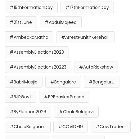
#15thFormationDay
#17thFormationDay
#21stJune
#AbdulMajeed
#AmbedkarJatha
#ArrestPunithKerehalli
#AssemblyElections2023
#AssemblyElections20223
#AutoRickshaw
#BabriMasjid
#Bangalore
#Bengaluru
#BJPGovt
#BRBhaskarPrasad
#ByElection2026
#ChaloBelagavi
#ChaloBelgaum
#COVID-19
#CowTraders