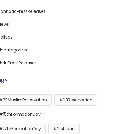
KannadaPressReleases
News
olitics
Uncategorized
UrduPressReleases
ags
#2BMuslimReservation
#2BReservation
#15thFormationDay
#17thFormationDay
#21stJune