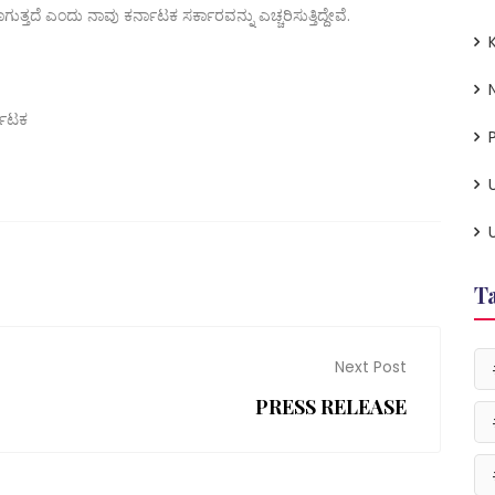
 ಎಂದು ನಾವು ಕರ್ನಾಟಕ ಸರ್ಕಾರವನ್ನು ಎಚ್ಚರಿಸುತ್ತಿದ್ದೇವೆ.
ನಾಟಕ
P
T
Next Post
PRESS RELEASE