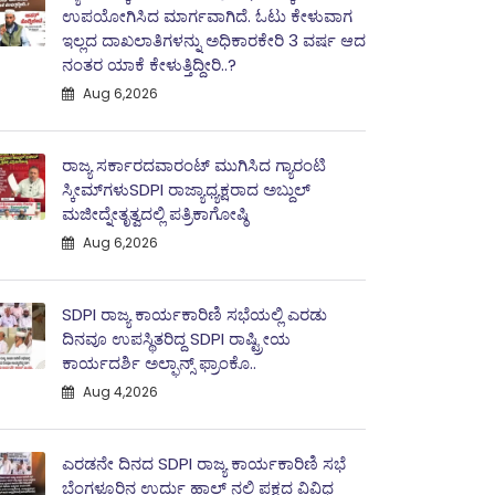
ಉಪಯೋಗಿಸಿದ ಮಾರ್ಗವಾಗಿದೆ. ಓಟು ಕೇಳುವಾಗ
ಇಲ್ಲದ ದಾಖಲಾತಿಗಳನ್ನು ಅಧಿಕಾರಕೇರಿ 3 ವರ್ಷ ಆದ
ನಂತರ ಯಾಕೆ ಕೇಳುತ್ತಿದ್ದೀರಿ..?
Aug 6,2026
ರಾಜ್ಯ ಸರ್ಕಾರದವಾರಂಟ್ ಮುಗಿಸಿದ ಗ್ಯಾರಂಟಿ
ಸ್ಕೀಮ್‌ಗಳುSDPI ರಾಜ್ಯಾಧ್ಯಕ್ಷರಾದ ಅಬ್ದುಲ್
ಮಜೀದ್ನೇತೃತ್ವದಲ್ಲಿ ಪತ್ರಿಕಾಗೋಷ್ಠಿ
Aug 6,2026
SDPI ರಾಜ್ಯ ಕಾರ್ಯಕಾರಿಣಿ ಸಭೆಯಲ್ಲಿ ಎರಡು
ದಿನವೂ ಉಪಸ್ಥಿತರಿದ್ದ SDPI ರಾಷ್ಟ್ರೀಯ
ಕಾರ್ಯದರ್ಶಿ ಅಲ್ಫಾನ್ಸ್ ಫ್ರಾಂಕೊ..
Aug 4,2026
ಎರಡನೇ ದಿನದ SDPI ರಾಜ್ಯ ಕಾರ್ಯಕಾರಿಣಿ ಸಭೆ
ಬೆಂಗಳೂರಿನ ಉರ್ದು ಹಾಲ್ ನಲ್ಲಿ ಪಕ್ಷದ ವಿವಿಧ