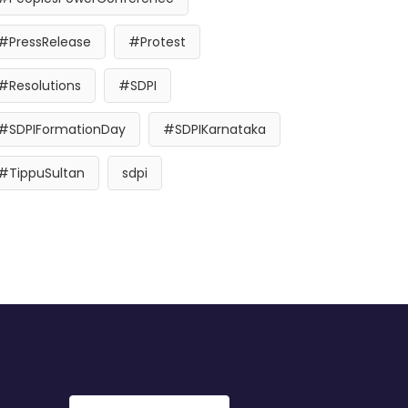
#PressRelease
#Protest
#Resolutions
#SDPI
#SDPIFormationDay
#SDPIKarnataka
#TippuSultan
sdpi