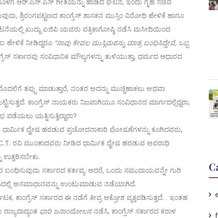
ಳಗೆ ಆರ್‌.ಎಸ್‌.ಎಸ್ ಗೀತೆಯನ್ನು ಹಾಡಿದ ಘಟನೆ, ಇಂದು ಗೃಹ ಸಚಿವ
ುವುದು, ಶ್ರಿರಂಗಪಟ್ಟಣದ ಕಾಂಗ್ರೆಸ್ ಶಾಸಕನ ಮುಸ್ಲಿಂ ವಿರೋಧಿ ಹೇಳಿಕೆ ಹಾಗೂ
ಘಟನೆಯಲ್ಲಿ ಖುದ್ದು ಐಜಿಪಿ ಯವರು ಪತ್ರಿಕಾಗೋಷ್ಠಿ ನಡೆಸಿ ಮಸೀದಿಯಿಂದ
ಬ ಹೇಳಿಕೆ ನೀಡಿದ್ದರೂ
“ನಾವು ಕೇವಲ ಮುಸ್ಲಿಮರನ್ನು ಮಾತ್ರ ಬಂಧಿಸಿದ್ದೇವೆ, ಒಬ್ಬ
ೆಸ್ ಸರ್ಕಾರವು ಸಂವಿಧಾನಿಕ ಮೌಲ್ಯಗಳನ್ನು ತುಳಿಯುತ್ತಾ, ಧರ್ಮದ ಆಧಾರದ
ು ಮೊದಲಿಗೆ ತಪ್ಪು ಮಾಡುತ್ತಾರೆ, ನಂತರ ಅದನ್ನು ಮುಚ್ಚಿಹಾಕಲು ಅಥವಾ
್ಟಿಸುತ್ತದೆ. ಕಾಂಗ್ರೆಸ್ ನಾಯಕರು ನಿಜವಾಗಿಯೂ ಸಂವಿಧಾನದ ಮಾರ್ಗದಲ್ಲಿದ್ದರಾ,
ೆಯಲು ಯತ್ನಿಸುತ್ತಿದ್ದಾರಾ?
ಕಾರ, ಧಾರ್ಮಿಕ ದ್ವೇಷ ಹರಡುವ ಪ್ರಚೋದನಾಕಾರಿ ಘೋಷಣೆಗಳನ್ನು ಕೂಗಿದವರು,
ತು C.T. ರವಿ ಮುಂತಾದವರು ನೀಡಿದ ಧಾರ್ಮಿಕ ದ್ವೇಷ ಹರಡುವ ಅಪರಾಧಿ
 ಉತ್ತರಿಸಬೇಕು.
C
 ಬಂಧಿಸುವುದು ಸರ್ಕಾರದ ಕರ್ತವ್ಯ. ಆದರೆ, ಒಂದು ಸಮುದಾಯವನ್ನೇ ಗುರಿ
ದಲ್ಲಿ ಅಸಮಾಧಾನವನ್ನು ಉಂಟುಮಾಡುವ ನಡೆಯಾಗಿದೆ.
 ಕಾಂಗ್ರೆಸ್ ಸರ್ಕಾರದ ಈ ನಡೆಗೆ ತೀವ್ರ ಆಕ್ರೋಶ ವ್ಯಕ್ತಪಡಿಸುತ್ತದೆ. . ಇಂತಹ
 ರಾಜ್ಯದಾದ್ಯಂತ
ಭಾರಿ ಜನಾಂದೋಲನ
ನಡೆಸಿ, ಕಾಂಗ್ರೆಸ್ ಸರ್ಕಾರದ ಕರಾಳ