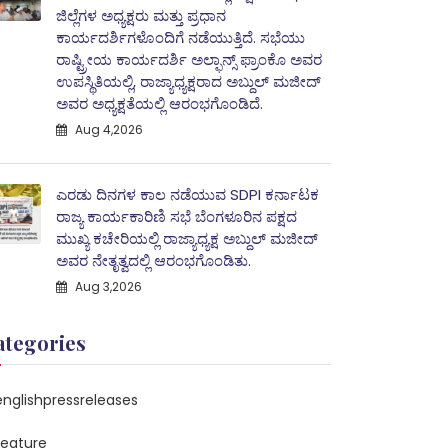
ಜಿಲ್ಲೆಗಳ ಅಧ್ಯಕ್ಷರು ಮತ್ತು ಪ್ರಧಾನ
ಕಾರ್ಯದರ್ಶಿಗಳೊಂದಿಗೆ ನಡೆಯುತ್ತಿದೆ. ಸಭೆಯು
ರಾಷ್ಟ್ರೀಯ ಕಾರ್ಯದರ್ಶಿ ಅಲ್ಫಾನ್ಸ್ ಫ್ರಾಂಕೊ ಅವರ
ಉಪಸ್ಥಿತಿಯಲ್ಲಿ, ರಾಜ್ಯಾಧ್ಯಕ್ಷರಾದ ಅಬ್ದುಲ್‌ ಮಜೀದ್‌
ಅವರ ಅಧ್ಯಕ್ಷತೆಯಲ್ಲಿ ಆರಂಭಗೊಂಡಿದೆ.
Aug 4,2026
ಎರಡು ದಿನಗಳ ಕಾಲ ನಡೆಯುವ SDPI ಕರ್ನಾಟಕ
ರಾಜ್ಯ ಕಾರ್ಯಕಾರಿಣಿ ಸಭೆ ಬೆಂಗಳೂರಿನ ಪಕ್ಷದ
ಮುಖ್ಯ ಕಚೇರಿಯಲ್ಲಿ ರಾಜ್ಯಾಧ್ಯಕ್ಷ ಅಬ್ದುಲ್‌ ಮಜೀದ್
ಅವರ ನೇತೃತ್ವದಲ್ಲಿ ಆರಂಭಗೊಂಡಿತು.
Aug 3,2026
ategories
englishpressreleases
feature