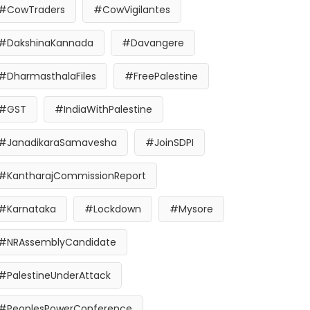
#CowTraders
#CowVigilantes
#DakshinaKannada
#Davangere
#DharmasthalaFiles
#FreePalestine
#GST
#IndiaWithPalestine
#JanadikaraSamavesha
#JoinSDPI
#KantharajCommissionReport
#Karnataka
#Lockdown
#Mysore
#NRAssemblyCandidate
#PalestineUnderAttack
#PeoplesPowerConference