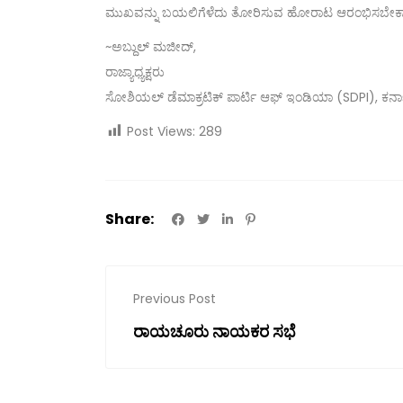
ಮುಖವನ್ನು ಬಯಲಿಗೆಳೆದು ತೋರಿಸುವ ಹೋರಾಟ ಆರಂಭಿಸಬೇಕಾಗುತ್ತದೆ
~ಅಬ್ದುಲ್ ಮಜೀದ್,
ರಾಜ್ಯಾಧ್ಯಕ್ಷರು
ಸೋಶಿಯಲ್ ಡೆಮಾಕ್ರಟಿಕ್ ಪಾರ್ಟಿ ಆಫ್ ಇಂಡಿಯಾ (SDPI), ಕರ್
Post Views:
289
Share:
Previous Post
ರಾಯಚೂರು ನಾಯಕರ ಸಭೆ