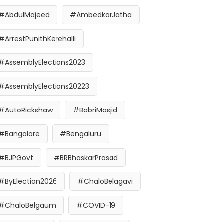
#AbdulMajeed
#AmbedkarJatha
#ArrestPunithKerehalli
#AssemblyElections2023
#AssemblyElections20223
#AutoRickshaw
#BabriMasjid
#Bangalore
#Bengaluru
#BJPGovt
#BRBhaskarPrasad
#ByElection2026
#ChaloBelagavi
#ChaloBelgaum
#COVID-19