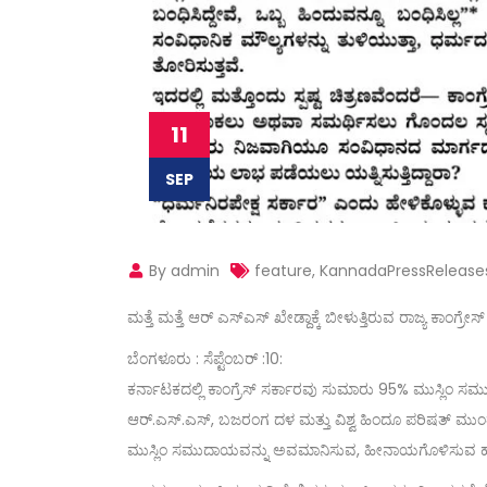
11
SEP
By admin
feature
,
KannadaPressRelease
ಮತ್ತೆ ಮತ್ತೆ ಆರ್ ಎಸ್ಎಸ್ ಖೇಡ್ದಾಕ್ಕೆ ಬೀಳುತ್ತಿರುವ ರಾಜ್ಯ ಕಾಂಗ್ರ
ಬೆಂಗಳೂರು : ಸೆಪ್ಟೆಂಬರ್ :10:
ಕರ್ನಾಟಕದಲ್ಲಿ ಕಾಂಗ್ರೆಸ್ ಸರ್ಕಾರವು ಸುಮಾರು 95% ಮುಸ್ಲಿಂ ಸ
ಆರ್‌.ಎಸ್‌.ಎಸ್, ಬಜರಂಗ ದಳ ಮತ್ತು ವಿಶ್ವ ಹಿಂದೂ ಪರಿಷತ್ ಮು
ಮುಸ್ಲಿಂ ಸಮುದಾಯವನ್ನು ಅವಮಾನಿಸುವ, ಹೀನಾಯಗೊಳಿಸುವ ಹೇಳಿಕೆ