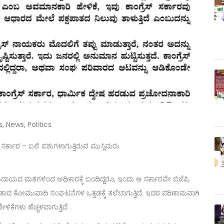
s
,
News
,
Politics
ೇಸ್ ಸರ್ಕಾರ – ಬಲಿ ಪಶುಗಳಾಗುತ್ತಿರುವ ಮುಸ್ಲಿಮರು
ಮುದಾಯದ ಮತಗಳಿಂದ ಅಧಿಕಾರಕ್ಕೆ ಬಂದಿದ್ದರೂ, ಇಂದು ಆ ಸರ್ಕಾರವೇ ಬಿಜೆಪಿ,
ಂತಾದ ಕೋಮುವಾದಿ ಸಂಘಟನೆಗಳ ಒತ್ತಡಕ್ಕೆ ತಲೆಬಾಗುತ್ತಿದೆ. ಇದರ ಪರಿಣಾಮವಾಗಿ
ಗಳು ಹೆಚ್ಚಳವಾಗುತ್ತಿದೆ .