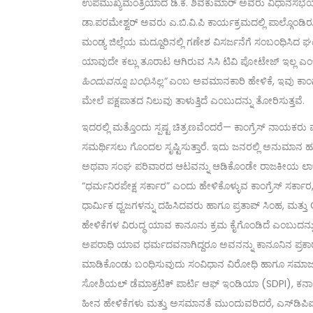
ಉಪಮುಖ್ಯಮಂತ್ರಿಯಾದ ಡಿ.ಕೆ. ಶಿವಕುಮಾರ್ ಅವರು ವಿಧಾನಸಭೆಯೊ
ಡಾ.ಪರಮೇಶ್ವರ್ ಅವರು ಎ.ಬಿ.ವಿ.ಪಿ ಕಾರ್ಯಕ್ರಮದಲ್ಲಿ ಪಾಲ್ಗೊಂಡಿರ
ಮಂಡ್ಯ ಜಿಲ್ಲೆಯ ಮದ್ದೂರಿನಲ್ಲಿ ಗಣೇಶ ವಿಸರ್ಜನೆಗೆ ಸಂಬಂಧಿಸಿದ 
ಯಾವುದೇ ಕಲ್ಲು ತೂರಾಟ ಆಗಿರುವ ಸಿಸಿ ಟಿವಿ ಪೋಟೇಜ್ ಇಲ್ಲ ಎಂ
ಹಿಂದುವನ್ನೂ ಬಂಧಿಸಿಲ್ಲ”
ಎಂಬ ಅವಮಾನಕಾರಿ ಹೇಳಿಕೆ, ಇವು ಕಾಂಗ್ರ
ಮೇಲೆ ಪಕ್ಷಪಾತದ ನಿಲುವು ತಾಳುತ್ತಿದೆ ಎಂಬುದನ್ನು ತೋರಿಸುತ್ತವೆ.
ಇದರಲ್ಲಿ ಮತ್ತೊಂದು ಸ್ಪಷ್ಟ ಚಿತ್ರಣವೆಂದರೆ— ಕಾಂಗ್ರೆಸ್ ನಾಯಕರ
ಸಮರ್ಥಿಸಲು ಗೊಂದಲ ಸೃಷ್ಟಿಸುತ್ತಾರೆ. ಇದು ಜನರಲ್ಲಿ ಅನುಮಾನ ಹುಟ
ಅಥವಾ ಸಂಘ ಪರಿವಾರದ ಆಟವನ್ನು ಆಡಿಕೊಂಡೇ ರಾಜಕೀಯ ಲಾಭ ಪಡ
“ಧರ್ಮನಿರಪೇಕ್ಷ ಸರ್ಕಾರ” ಎಂದು ಹೇಳಿಕೊಳ್ಳುವ ಕಾಂಗ್ರೆಸ್ ಸರ್
ಧಾರ್ಮಿಕ ಧ್ವಜಗಳನ್ನು ದಹಿಸಿದವರು ಹಾಗೂ ಪ್ರತಾಪ್ ಸಿಂಹ, ಮತ್
ಹೇಳಿಕೆಗಳ ವಿರುದ್ಧ ಯಾವ ಕಾನೂನು ಕ್ರಮ ಕೈಗೊಂಡಿದೆ ಎಂಬುದನ್ನು
ಅಪರಾಧಿ ಯಾವ ಧರ್ಮದವನಾಗಿದ್ದರೂ ಅವನನ್ನು ಕಾನೂನಿನ ಪ್ರಕಾರ
ಮಾಡಿಕೊಂಡು ಬಂಧಿಸುವುದು ಸಂವಿಧಾನ ವಿರೋಧಿ ಹಾಗೂ ಸಮಾಜ
ಸೋಶಿಯಲ್ ಡೆಮಾಕ್ರಟಿಕ್ ಪಾರ್ಟಿ ಆಫ್ ಇಂಡಿಯಾ (SDPI), ಕರ್ನಾಟಕ,
ಹೀನ ಹೇಳಿಕೆಗಳು ಮತ್ತು ಅಸಮಾನತೆ ಮುಂದುವರಿದರೆ, ಎಸ್‌ಡಿಪಿಐ