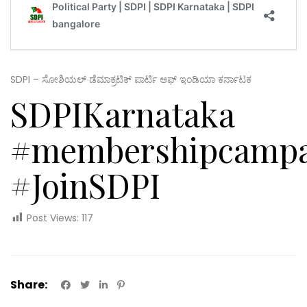
SDPI – ಸೋಶಿಯಲ್ ಡೆಮಾಕ್ರಟಿಕ್ ಪಾರ್ಟಿ ಆಫ್ ಇಂಡಿಯಾ ಕರ್ನಾಟಕ
SDPIKarnataka
#membershipcampa
#JoinSDPI
Post Views:
117
Share: