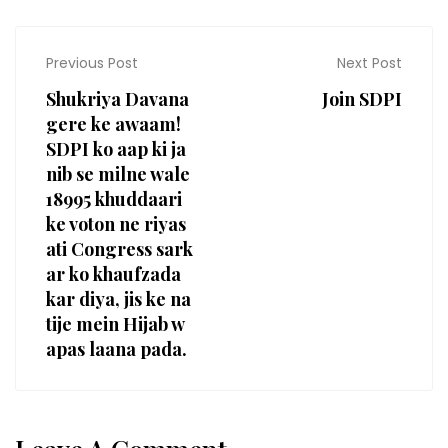
Previous Post
Next Post
Shukriya Davana
Join SDPI
gere ke awaam!
SDPI ko aap ki ja
nib se milne wale
18995 khuddaari
ke voton ne riyas
ati Congress sark
ar ko khaufzada
kar diya, jis ke na
tije mein Hijab w
apas laana pada.