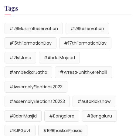
Tags
#2BMuslimReservation
#2BReservation
#15thFormationDay
#17thFormationDay
#21stJune
#AbdulMajeed
#AmbedkarJatha
#ArrestPunithKerehalli
#AssemblyElections2023
#AssemblyElections20223
#AutoRickshaw
#BabriMasjid
#Bangalore
#Bengaluru
#BJPGovt
#BRBhaskarPrasad