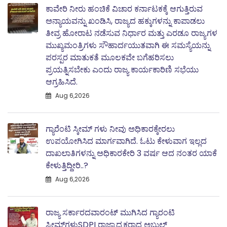
ಕಾವೇರಿ ನೀರು ಹಂಚಿಕೆ ವಿಚಾರ ಕರ್ನಾಟಕಕ್ಕೆ ಆಗುತ್ತಿರುವ
ಅನ್ಯಾಯವನ್ನು ಖಂಡಿಸಿ, ರಾಜ್ಯದ ಹಕ್ಕುಗಳನ್ನು ಕಾಪಾಡಲು
ತೀವ್ರ ಹೋರಾಟ ನಡೆಸುವ ನಿರ್ಧಾರ ಮತ್ತು ಎರಡೂ ರಾಜ್ಯಗಳ
ಮುಖ್ಯಮಂತ್ರಿಗಳು ಸೌಹಾರ್ದಯುತವಾಗಿ ಈ ಸಮಸ್ಯೆಯನ್ನು
ಪರಸ್ಪರ ಮಾತುಕತೆ ಮೂಲಕವೇ ಬಗೆಹರಿಸಲು
ಪ್ರಯತ್ನಿಸಬೇಕು ಎಂದು ರಾಜ್ಯ ಕಾರ್ಯಕಾರಿಣಿ ಸಭೆಯು
ಆಗ್ರಹಿಸಿದೆ.
Aug 6,2026
ಗ್ಯಾರೆಂಟಿ ಸ್ಕೀಮ್ ಗಳು ನೀವು ಅಧಿಕಾರಕ್ಕೇರಲು
ಉಪಯೋಗಿಸಿದ ಮಾರ್ಗವಾಗಿದೆ. ಓಟು ಕೇಳುವಾಗ ಇಲ್ಲದ
ದಾಖಲಾತಿಗಳನ್ನು ಅಧಿಕಾರಕೇರಿ 3 ವರ್ಷ ಆದ ನಂತರ ಯಾಕೆ
ಕೇಳುತ್ತಿದ್ದೀರಿ..?
Aug 6,2026
ರಾಜ್ಯ ಸರ್ಕಾರದವಾರಂಟ್ ಮುಗಿಸಿದ ಗ್ಯಾರಂಟಿ
ಸ್ಕೀಮ್‌ಗಳುSDPI ರಾಜ್ಯಾಧ್ಯಕ್ಷರಾದ ಅಬ್ದುಲ್