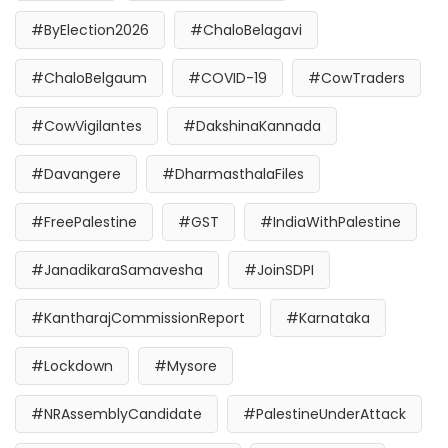
#ByElection2026
#ChaloBelagavi
#ChaloBelgaum
#COVID-19
#CowTraders
#CowVigilantes
#DakshinaKannada
#Davangere
#DharmasthalaFiles
#FreePalestine
#GST
#IndiaWithPalestine
#JanadikaraSamavesha
#JoinSDPI
#KantharajCommissionReport
#Karnataka
#Lockdown
#Mysore
#NRAssemblyCandidate
#PalestineUnderAttack