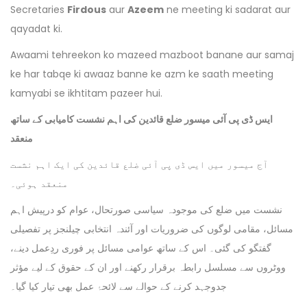
Secretaries
Firdous
aur
Azeem
ne meeting ki sadarat aur
qayadat ki.
Awaami tehreekon ko mazeed mazboot banane aur samaj
ke har tabqe ki awaaz banne ke azm ke saath meeting
kamyabi se ikhtitam pazeer hui.
ایس ڈی پی آئی میسور ضلع قائدین کی اہم نشست کامیابی کے ساتھ
منعقد
آج میسور میں ایس ڈی پی آئی ضلع قائدین کی ایک اہم نشست
منعقد ہوئی۔
نشست میں ضلع کی موجودہ سیاسی صورتحال، عوام کو درپیش اہم
مسائل، مقامی لوگوں کی ضروریات اور آئندہ انتخابی چیلنجز پر تفصیلی
گفتگو کی گئی۔ اس کے ساتھ عوامی مسائل پر فوری ردِعمل دینے،
ووٹروں سے مسلسل رابطہ برقرار رکھنے اور ان کے حقوق کے لیے مؤثر
جدوجہد کرنے کے حوالے سے لائحۂ عمل بھی تیار کیا گیا۔