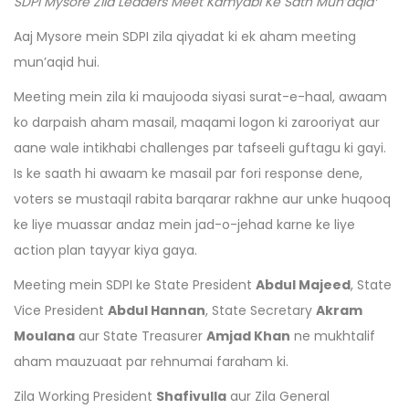
SDPI Mysore Zila Leaders Meet Kamyabi Ke Sath Mun’aqid
*
Aaj Mysore mein SDPI zila qiyadat ki ek aham meeting
mun’aqid hui.
Meeting mein zila ki maujooda siyasi surat-e-haal, awaam
ko darpaish aham masail, maqami logon ki zarooriyat aur
aane wale intikhabi challenges par tafseeli guftagu ki gayi.
Is ke saath hi awaam ke masail par fori response dene,
voters se mustaqil rabita barqarar rakhne aur unke huqooq
ke liye muassar andaz mein jad-o-jehad karne ke liye
action plan tayyar kiya gaya.
Meeting mein SDPI ke State President
Abdul Majeed
, State
Vice President
Abdul Hannan
, State Secretary
Akram
Moulana
aur State Treasurer
Amjad Khan
ne mukhtalif
aham mauzuaat par rehnumai faraham ki.
Zila Working President
Shafivulla
aur Zila General