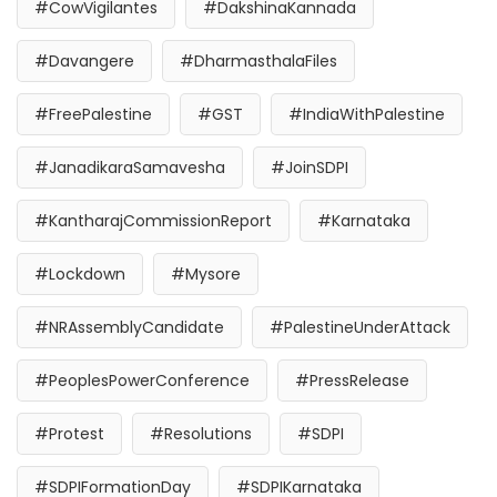
#CowVigilantes
#DakshinaKannada
#Davangere
#DharmasthalaFiles
#FreePalestine
#GST
#IndiaWithPalestine
#JanadikaraSamavesha
#JoinSDPI
#KantharajCommissionReport
#Karnataka
#Lockdown
#Mysore
#NRAssemblyCandidate
#PalestineUnderAttack
#PeoplesPowerConference
#PressRelease
#Protest
#Resolutions
#SDPI
#SDPIFormationDay
#SDPIKarnataka