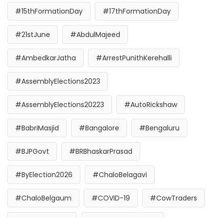
#15thFormationDay
#17thFormationDay
#21stJune
#AbdulMajeed
#AmbedkarJatha
#ArrestPunithKerehalli
#AssemblyElections2023
#AssemblyElections20223
#AutoRickshaw
#BabriMasjid
#Bangalore
#Bengaluru
#BJPGovt
#BRBhaskarPrasad
#ByElection2026
#ChaloBelagavi
#ChaloBelgaum
#COVID-19
#CowTraders