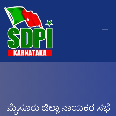
ಮೈಸೂರು ಜಿಲ್ಲಾ ನಾಯಕರ ಸಭೆ