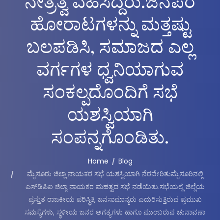
ನೇತ್ರತ್ವ ವಹಿಸಿದ್ದರು.ಜನಪರ
ಹೋರಾಟಗಳನ್ನು ಮತ್ತಷ್ಟು
ಬಲಪಡಿಸಿ, ಸಮಾಜದ ಎಲ್ಲ
ವರ್ಗಗಳ ಧ್ವನಿಯಾಗುವ
ಸಂಕಲ್ಪದೊಂದಿಗೆ ಸಭೆ
ಯಶಸ್ವಿಯಾಗಿ
ಸಂಪನ್ನಗೊಂಡಿತು.
Home
Blog
ಮೈಸೂರು ಜಿಲ್ಲಾ ನಾಯಕರ ಸಭೆ ಯಶಸ್ವಿಯಾಗಿ ನೆರವೇರಿತುಮೈಸೂರಿನಲ್ಲಿ
ಎಸ್‌ಡಿಪಿಐ ಜಿಲ್ಲಾ ನಾಯಕರ ಮಹತ್ವದ ಸಭೆ ನಡೆಯಿತು.ಸಭೆಯಲ್ಲಿ ಜಿಲ್ಲೆಯ
ಪ್ರಸ್ತುತ ರಾಜಕೀಯ ಪರಿಸ್ಥಿತಿ, ಜನಸಾಮಾನ್ಯರು ಎದುರಿಸುತ್ತಿರುವ ಪ್ರಮುಖ
ಸಮಸ್ಯೆಗಳು, ಸ್ಥಳೀಯ ಜನರ ಅಗತ್ಯಗಳು ಹಾಗೂ ಮುಂಬರುವ ಚುನಾವಣಾ