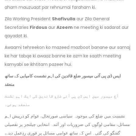
aham mauzuaat par rehnumai faraham ki.
Zila Working President
Shafivulla
aur Zila General
Secretaries
Firdous
aur
Azeem
ne meeting ki sadarat aur
qayadat ki.
Awaami tehreekon ko mazeed mazboot banane aur samaj
ke har tabqe ki awaaz banne ke azm ke saath meeting
kamyabi se ikhtitam pazeer hui.
ایس ڈی پی آئی میسور ضلع قائدین کی اہم نشست کامیابی کے ساتھ
منعقد
آج میسور میں ایس ڈی پی آئی ضلع قائدین کی ایک اہم نشست
منعقد ہوئی۔
نشست میں ضلع کی موجودہ سیاسی صورتحال، عوام کو درپیش اہم
مسائل، مقامی لوگوں کی ضروریات اور آئندہ انتخابی چیلنجز پر تفصیلی
گفتگو کی گئی۔ اس کے ساتھ عوامی مسائل پر فوری ردِعمل دینے،