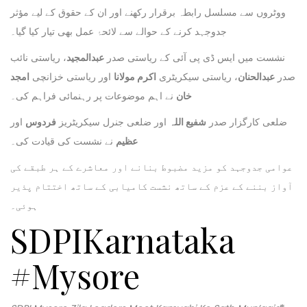
ووٹروں سے مسلسل رابطہ برقرار رکھنے اور ان کے حقوق کے لیے مؤثر
جدوجہد کرنے کے حوالے سے لائحۂ عمل بھی تیار کیا گیا۔
نشست میں ایس ڈی پی آئی کے ریاستی صدر
عبدالمجید
، ریاستی نائب
صدر
عبدالحنان
، ریاستی سیکریٹری
اکرم مولانا
اور ریاستی خزانچی
امجد
خان
نے اہم موضوعات پر رہنمائی فراہم کی۔
ضلعی کارگزار صدر
شفیع اللہ
اور ضلعی جنرل سیکریٹریز
فردوس
اور
عظیم
نے نشست کی قیادت کی۔
عوامی جدوجہد کو مزید مضبوط بنانے اور معاشرے کے ہر طبقے کی
آواز بننے کے عزم کے ساتھ نشست کامیابی کے ساتھ اختتام پذیر
ہوئی۔
SDPIKarnataka
#Mysore