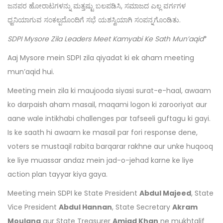
ಜನಪರ ಹೋರಾಟಗಳನ್ನು ಮತ್ತಷ್ಟು ಬಲಪಡಿಸಿ, ಸಮಾಜದ ಎಲ್ಲ ವರ್ಗಗಳ
ಧ್ವನಿಯಾಗುವ ಸಂಕಲ್ಪದೊಂದಿಗೆ ಸಭೆ ಯಶಸ್ವಿಯಾಗಿ ಸಂಪನ್ನಗೊಂಡಿತು.
SDPI Mysore Zila Leaders Meet Kamyabi Ke Sath Mun’aqid
*
Aaj Mysore mein SDPI zila qiyadat ki ek aham meeting
mun’aqid hui.
Meeting mein zila ki maujooda siyasi surat-e-haal, awaam
ko darpaish aham masail, maqami logon ki zarooriyat aur
aane wale intikhabi challenges par tafseeli guftagu ki gayi.
Is ke saath hi awaam ke masail par fori response dene,
voters se mustaqil rabita barqarar rakhne aur unke huqooq
ke liye muassar andaz mein jad-o-jehad karne ke liye
action plan tayyar kiya gaya.
Meeting mein SDPI ke State President
Abdul Majeed
, State
Vice President
Abdul Hannan
, State Secretary
Akram
Moulana
aur State Treasurer
Amjad Khan
ne mukhtalif