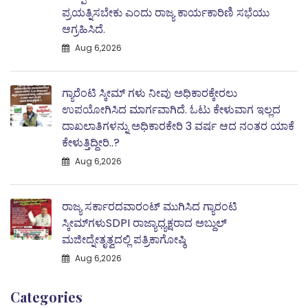
ಪ್ರಯತ್ನಿಸಬೇಕು ಎಂದು ರಾಜ್ಯ ಕಾರ್ಯಕಾರಿಣಿ ಸಭೆಯು
ಆಗ್ರಹಿಸಿದೆ.
Aug 6,2026
ಗ್ಯಾರೆಂಟಿ ಸ್ಕೀಮ್ ಗಳು ನೀವು ಅಧಿಕಾರಕ್ಕೇರಲು
ಉಪಯೋಗಿಸಿದ ಮಾರ್ಗವಾಗಿದೆ. ಓಟು ಕೇಳುವಾಗ ಇಲ್ಲದ
ದಾಖಲಾತಿಗಳನ್ನು ಅಧಿಕಾರಕೇರಿ 3 ವರ್ಷ ಆದ ನಂತರ ಯಾಕೆ
ಕೇಳುತ್ತಿದ್ದೀರಿ..?
Aug 6,2026
ರಾಜ್ಯ ಸರ್ಕಾರದವಾರಂಟ್ ಮುಗಿಸಿದ ಗ್ಯಾರಂಟಿ
ಸ್ಕೀಮ್‌ಗಳುSDPI ರಾಜ್ಯಾಧ್ಯಕ್ಷರಾದ ಅಬ್ದುಲ್
ಮಜೀದ್ನೇತೃತ್ವದಲ್ಲಿ ಪತ್ರಿಕಾಗೋಷ್ಠಿ
Aug 6,2026
Categories