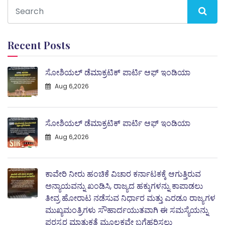
Recent Posts
ಸೋಶಿಯಲ್ ಡೆಮಾಕ್ರಟಿಕ್ ಪಾರ್ಟಿ ಆಫ್ ಇಂಡಿಯಾ
Aug 6,2026
ಸೋಶಿಯಲ್ ಡೆಮಾಕ್ರಟಿಕ್ ಪಾರ್ಟಿ ಆಫ್ ಇಂಡಿಯಾ
Aug 6,2026
ಕಾವೇರಿ ನೀರು ಹಂಚಿಕೆ ವಿಚಾರ ಕರ್ನಾಟಕಕ್ಕೆ ಆಗುತ್ತಿರುವ
ಅನ್ಯಾಯವನ್ನು ಖಂಡಿಸಿ, ರಾಜ್ಯದ ಹಕ್ಕುಗಳನ್ನು ಕಾಪಾಡಲು
ತೀವ್ರ ಹೋರಾಟ ನಡೆಸುವ ನಿರ್ಧಾರ ಮತ್ತು ಎರಡೂ ರಾಜ್ಯಗಳ
ಮುಖ್ಯಮಂತ್ರಿಗಳು ಸೌಹಾರ್ದಯುತವಾಗಿ ಈ ಸಮಸ್ಯೆಯನ್ನು
ಪರಸ್ಪರ ಮಾತುಕತೆ ಮೂಲಕವೇ ಬಗೆಹರಿಸಲು