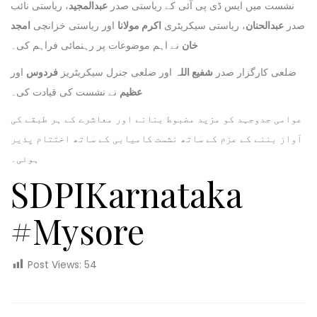
نشست میں ایس ڈی پی آئی کے ریاستی صدر
عبدالمجید
، ریاستی نائب
صدر
عبدالحنان
، ریاستی سیکریٹری
اکرم مولانا
اور ریاستی خزانچی
امجد
خان
نے اہم موضوعات پر رہنمائی فراہم کی۔
ضلعی کارگزار صدر
شفیع اللہ
اور ضلعی جنرل سیکریٹریز
فردوس
اور
عظیم
نے نشست کی قیادت کی۔
عوامی جدوجہد کو مزید مضبوط بنانے اور معاشرے کے ہر طبقے کی
آواز بننے کے عزم کے ساتھ نشست کامیابی کے ساتھ اختتام پذیر
ہوئی۔
SDPIKarnataka
#Mysore
Post Views:
54