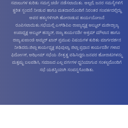
ಸವಾಲುಗಳ ಕುರಿತು ಸಮಗ್ರ ಚರ್ಚೆ ನಡೆಸಲಾಯಿತು. ಅಲ್ಲದೆ, ಜನರ ಸಮಸ್ಯೆಗಳಿಗೆ
ತ್ವರಿತ ಸ್ಪಂದನೆ ನೀಡುವ ಹಾಗೂ ಮತದಾರರೊಂದಿಗೆ ನಿರಂತರ ಸಂಪರ್ಕದಲ್ಲಿದ್ದು
ಅವರ ಹಕ್ಕುಗಳಿಗಾಗಿ ಹೋರಾಡುವ ಕಾರ್ಯಯೋಜನೆ
ರೂಪಿಸಲಾಯಿತು.ಸಭೆಯಲ್ಲಿ ಎಸ್‌ಡಿಪಿಐ ರಾಜ್ಯಾಧ್ಯಕ್ಷ ಅಬ್ದುಲ್ ಮಜೀದ್ರಾಜ್ಯ
ಉಪಾಧ್ಯಕ್ಷ ಅಬ್ದುಲ್ ಹನ್ನಾನ್, ರಾಜ್ಯ ಕಾರ್ಯದರ್ಶಿ ಅಕ್ರಮ್ ಮೌಲಾನ ಹಾಗೂ
ರಾಜ್ಯ ಖಜಾಂಚಿ ಅಮ್ಜದ್ ಖಾನ್ ಪ್ರಮುಖ ವಿಷಯಗಳ ಕುರಿತು ಮಾರ್ಗದರ್ಶನ
ನೀಡಿದರು.ಜಿಲ್ಲಾ ಕಾರ್ಯಧ್ಯಕ್ಷ ಶಫಿವುಲ್ಲಾ, ಜಿಲ್ಲಾ ಪ್ರಧಾನ ಕಾರ್ಯದರ್ಶಿ ಗಳಾದ
ಫಿರ್ದೋಸ್, ಅಝೀಮ್ ಸಭೆಯ ನೇತ್ರತ್ವ ವಹಿಸಿದ್ದರು.ಜನಪರ ಹೋರಾಟಗಳನ್ನು
ಮತ್ತಷ್ಟು ಬಲಪಡಿಸಿ, ಸಮಾಜದ ಎಲ್ಲ ವರ್ಗಗಳ ಧ್ವನಿಯಾಗುವ ಸಂಕಲ್ಪದೊಂದಿಗೆ
ಸಭೆ ಯಶಸ್ವಿಯಾಗಿ ಸಂಪನ್ನಗೊಂಡಿತು.