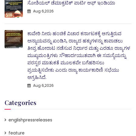
ಸೋಶಿಯಲ್ ಡೆಮಾಕ್ರಟಿಕ್ ಪಾರ್ಟಿ ಆಫ್ ಇಂಡಿಯಾ
Aug 6,2026
ಕಾವೇರಿ ನೀರು ಹಂಚಿಕೆ ವಿಚಾರ ಕರ್ನಾಟಕಕ್ಕೆ ಆಗುತ್ತಿರುವ
ಅನ್ಯಾಯವನ್ನು ಖಂಡಿಸಿ, ರಾಜ್ಯದ ಹಕ್ಕುಗಳನ್ನು ಕಾಪಾಡಲು
ತೀವ್ರ ಹೋರಾಟ ನಡೆಸುವ ನಿರ್ಧಾರ ಮತ್ತು ಎರಡೂ ರಾಜ್ಯಗಳ
ಮುಖ್ಯಮಂತ್ರಿಗಳು ಸೌಹಾರ್ದಯುತವಾಗಿ ಈ ಸಮಸ್ಯೆಯನ್ನು
ಪರಸ್ಪರ ಮಾತುಕತೆ ಮೂಲಕವೇ ಬಗೆಹರಿಸಲು
ಪ್ರಯತ್ನಿಸಬೇಕು ಎಂದು ರಾಜ್ಯ ಕಾರ್ಯಕಾರಿಣಿ ಸಭೆಯು
ಆಗ್ರಹಿಸಿದೆ.
Aug 6,2026
Categories
englishpressreleases
feature