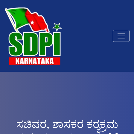
ಸಚಿವರ, ಶಾಸಕರ ಕರ‍್ಯಕ್ರಮ