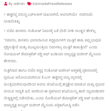
By admin
KannadaPressReleases
> ಈಶ್ವರಪ್ಪ ವಿರುದ್ಧ ಎಫ್‌ಐಆರ್ ದಾಖಲಾಗಿದೆ, ಅವರಾಗಿಯೇ ರಾಜಿನಾಮೆ
ನೀಡಬೇಕಿತ್ತು
> ಬಿಜೆಪಿ ಶಾಸಕರು ಸಂತೋಷ್ ನಿವಾಸಕ್ಕೆ ಏಕೆ ಭೇಟಿ ನೀಡಿ ಸಾಂತ್ವನ ಹೇಳಿಲ್ಲ
“ಸಚಿವರು, ಶಾಸಕರು ಭಾಗವಹಿಸುವ ಕರ‍್ಯಕ್ರಮಗಳಿಗೆ ಮುತ್ತಿಗೆ ಹಾಕಿ, ಕಪ್ಪುಬಾವುಟ
ಪ್ರರ‍್ಶಿಸುತ್ತೇವೆ ಮತ್ತು ಮುಖ್ಯಮಂತ್ರಿಯ ನಿವಾಸಕ್ಕೂ ಮುತ್ತಿಗೆ ಹಾಕುತ್ತೇವೆ” ಎಂದು
ಸೋಷಿಯಲ್ ಡೆಮಾಕ್ರಟಿಕ್ ಪರ‍್ಟಿ ಆಫ್ ಇಂಡಿಯಾ ರಾಜ್ಯಧ್ಯಕ್ಷ ಮಜೀದ್ ಮೈಸೂರು
ಹೇಳಿದರು.
ಗುತ್ತಿಗೆದಾರ ಹಾಗೂ ಬಿಜೆಪಿ ಕರ‍್ಯರ‍್ತ ಸಂತೋಷ್ ಪಾಟೀಲ್ ಆತ್ಮಹತ್ಯೆ ಪ್ರಕರಣದಲ್ಲಿ
ಪ್ರಮುಖ ಆರೋಪಿಯಾಗಿರುವ ಕೆ.ಎಸ್. ಈಶ್ವರಪ್ಪ ರಾಜ್ಯ ರ‍್ಕಾರದಲ್ಲಿ
ಮಂತ್ರಿಯಾಗಿರುವುದರಿಂದ ಅವರು ತನಿಖೆಯಲ್ಲಿ ಹಸ್ತಕ್ಷೇಪ ಮಾಡುವ ಮತ್ತು ಪ್ರಭಾವ
ಬೀರುವ ಸಾಧ್ಯತೆ ಇದೆ. ಆದರಿಂದ ಈ ಪ್ರಕರಣದ ತನಿಖೆಯನ್ನು ಹಾಲಿ ನ್ಯಾಯಾಧೀಶರ
ನೇತೃತ್ವದಲ್ಲಿ ನಡೆಸಬೇಕು, ಎಂದು ಸೋಶಿಯಲ್ ಡೆಮಾಕ್ರಟಿಕ್ ಪರ‍್ಟಿ ಆಫ್ ಇಂಡಿಯಾ
ರಾಜ್ಯಾಧ್ಯಕ್ಷ ಅಬ್ದುಲ್ ಮಜೀದ್ ಮೈಸೂರು ಪತ್ರಿಕಾಗೋಷ್ಠಿ ನಡೆಸಿ