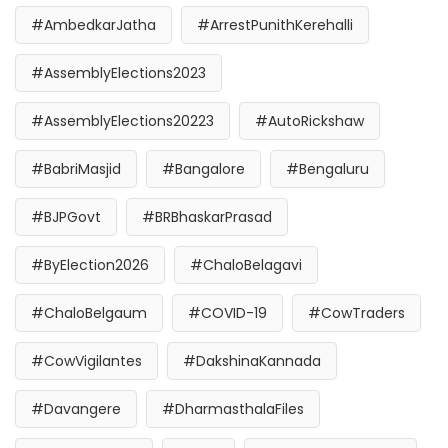
#AmbedkarJatha
#ArrestPunithKerehalli
#AssemblyElections2023
#AssemblyElections20223
#AutoRickshaw
#BabriMasjid
#Bangalore
#Bengaluru
#BJPGovt
#BRBhaskarPrasad
#ByElection2026
#ChaloBelagavi
#ChaloBelgaum
#COVID-19
#CowTraders
#CowVigilantes
#DakshinaKannada
#Davangere
#DharmasthalaFiles