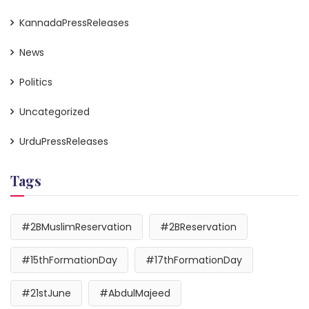
KannadaPressReleases
News
Politics
Uncategorized
UrduPressReleases
Tags
#2BMuslimReservation
#2BReservation
#15thFormationDay
#17thFormationDay
#21stJune
#AbdulMajeed