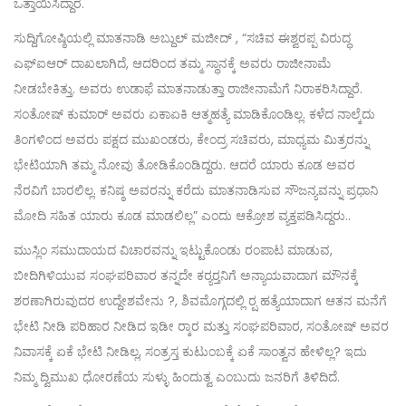
ಒತ್ತಾಯಿಸಿದ್ದಾರೆ.
ಸುದ್ದಿಗೋಷ್ಠಿಯಲ್ಲಿ ಮಾತನಾಡಿ ಅಬ್ದುಲ್ ಮಜೀದ್ , “ಸಚಿವ ಈಶ್ವರಪ್ಪ ವಿರುದ್ಧ
ಎಫ್‌ಐಆರ್ ದಾಖಲಾಗಿದೆ, ಆದರಿಂದ ತಮ್ಮ ಸ್ಥಾನಕ್ಕೆ ಅವರು ರಾಜೀನಾಮೆ
ನೀಡಬೇಕಿತ್ತು. ಅವರು ಉಡಾಫೆ ಮಾತನಾಡುತ್ತಾ ರಾಜೀನಾಮೆಗೆ ನಿರಾಕರಿಸಿದ್ದಾರೆ.
ಸಂತೋಷ್ ಕುಮಾರ್ ಅವರು ಏಕಾಏಕಿ ಆತ್ಮಹತ್ಯೆ ಮಾಡಿಕೊಂಡಿಲ್ಲ. ಕಳೆದ ನಾಲ್ಕೆದು
ತಿಂಗಳಿಂದ ಅವರು ಪಕ್ಷದ ಮುಖಂಡರು, ಕೇಂದ್ರ ಸಚಿವರು, ಮಾಧ್ಯಮ ಮಿತ್ರರನ್ನು
ಭೇಟಿಯಾಗಿ ತಮ್ಮ ನೋವು ತೋಡಿಕೊಂಡಿದ್ದರು. ಆದರೆ ಯಾರು ಕೂಡ ಅವರ
ನೆರವಿಗೆ ಬಾರಲಿಲ್ಲ. ಕನಿಷ್ಠ ಅವರನ್ನು ಕರೆದು ಮಾತನಾಡಿಸುವ ಸೌಜನ್ಯವನ್ನು ಪ್ರಧಾನಿ
ಮೋದಿ ಸಹಿತ ಯಾರು ಕೂಡ ಮಾಡಲಿಲ್ಲ” ಎಂದು ಆಕ್ರೋಶ ವ್ಯಕ್ತಪಡಿಸಿದ್ದರು..
ಮುಸ್ಲಿಂ ಸಮುದಾಯದ ವಿಚಾರವನ್ನು ಇಟ್ಟುಕೊಂಡು ರಂಪಾಟ ಮಾಡುವ,
ಬೀದಿಗಿಳಿಯುವ ಸಂಘಪರಿವಾರ ತನ್ನದೇ ಕರ‍್ಯರ‍್ತನಿಗೆ ಅನ್ಯಾಯವಾದಾಗ ಮೌನಕ್ಕೆ
ಶರಣಾಗಿರುವುದರ ಉದ್ದೇಶವೇನು ?, ಶಿವಮೊಗ್ಗದಲ್ಲಿ ರ‍್ಷ ಹತ್ಯೆಯಾದಾಗ ಆತನ ಮನೆಗೆ
ಭೇಟಿ ನೀಡಿ ಪರಿಹಾರ ನೀಡಿದ ಇಡೀ ರ‍್ಕಾರ ಮತ್ತು ಸಂಘಪರಿವಾರ, ಸಂತೋಷ್ ಅವರ
ನಿವಾಸಕ್ಕೆ ಏಕೆ ಭೇಟಿ ನೀಡಿಲ್ಲ, ಸಂತ್ರಸ್ತ ಕುಟುಂಬಕ್ಕೆ ಏಕೆ ಸಾಂತ್ವನ ಹೇಳಿಲ್ಲ? ಇದು
ನಿಮ್ಮ ದ್ವಿಮುಖ ಧೋರಣೆಯ ಸುಳ್ಳು ಹಿಂದುತ್ವ ಎಂಬುದು ಜನರಿಗೆ ತಿಳಿದಿದೆ.