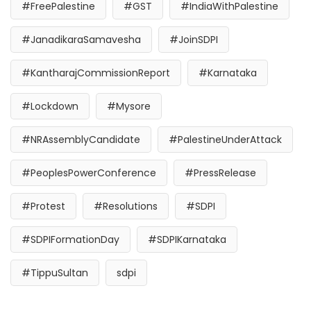
#FreePalestine
#GST
#IndiaWithPalestine
#JanadikaraSamavesha
#JoinSDPI
#KantharajCommissionReport
#Karnataka
#Lockdown
#Mysore
#NRAssemblyCandidate
#PalestineUnderAttack
#PeoplesPowerConference
#PressRelease
#Protest
#Resolutions
#SDPI
#SDPIFormationDay
#SDPIKarnataka
#TippuSultan
sdpi