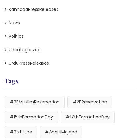
KannadaPressReleases
News
Politics
Uncategorized
UrduPressReleases
Tags
#2BMuslimReservation
#2BReservation
#15thFormationDay
#17thFormationDay
#21stJune
#AbdulMajeed