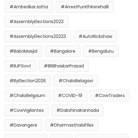
#AmbedkarJatha
#ArrestPunithKerehalli
#AssemblyElections2023
#AssemblyElections20223
#AutoRickshaw
#BabriMasjid
#Bangalore
#Bengaluru
#BJPGovt
#BRBhaskarPrasad
#ByElection2026
#ChaloBelagavi
#ChaloBelgaum
#COVID-19
#CowTraders
#CowVigilantes
#DakshinaKannada
#Davangere
#DharmasthalaFiles