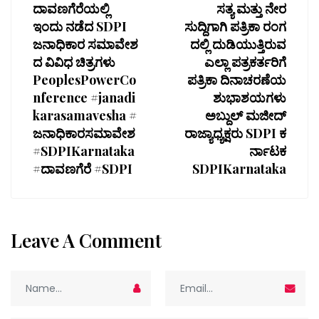
ದಾವಣಗೆರೆಯಲ್ಲಿ
ಸತ್ಯ ಮತ್ತು ನೇರ
ಇಂದು ನಡೆದ SDPI
ಸುದ್ದಿಗಾಗಿ ಪತ್ರಿಕಾ ರಂಗ
ಜನಾಧಿಕಾರ ಸಮಾವೇಶ
ದಲ್ಲಿ ದುಡಿಯುತ್ತಿರುವ
ದ ವಿವಿಧ ಚಿತ್ರಗಳು
ಎಲ್ಲಾ ಪತ್ರಕರ್ತರಿಗೆ
PeoplesPowerCo
ಪತ್ರಿಕಾ ದಿನಾಚರಣೆಯ
nference #janadi
ಶುಭಾಶಯಗಳು
karasamavesha #
ಅಬ್ದುಲ್ ಮಜೀದ್
ಜನಾಧಿಕಾರಸಮಾವೇಶ
ರಾಜ್ಯಾಧ್ಯಕ್ಷರು SDPI ಕ
#SDPIKarnataka
ರ್ನಾಟಕ
#ದಾವಣಗೆರೆ #SDPI
SDPIKarnataka
Leave A Comment