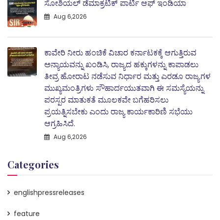
ಸೋಶಿಯಲ್ ಡೆಮಾಕ್ರಟಿಕ್ ಪಾರ್ಟಿ ಆಫ್ ಇಂಡಿಯಾ
Aug 6,2026
ಕಾವೇರಿ ನೀರು ಹಂಚಿಕೆ ವಿಚಾರ ಕರ್ನಾಟಕಕ್ಕೆ ಆಗುತ್ತಿರುವ
ಅನ್ಯಾಯವನ್ನು ಖಂಡಿಸಿ, ರಾಜ್ಯದ ಹಕ್ಕುಗಳನ್ನು ಕಾಪಾಡಲು
ತೀವ್ರ ಹೋರಾಟ ನಡೆಸುವ ನಿರ್ಧಾರ ಮತ್ತು ಎರಡೂ ರಾಜ್ಯಗಳ
ಮುಖ್ಯಮಂತ್ರಿಗಳು ಸೌಹಾರ್ದಯುತವಾಗಿ ಈ ಸಮಸ್ಯೆಯನ್ನು
ಪರಸ್ಪರ ಮಾತುಕತೆ ಮೂಲಕವೇ ಬಗೆಹರಿಸಲು
ಪ್ರಯತ್ನಿಸಬೇಕು ಎಂದು ರಾಜ್ಯ ಕಾರ್ಯಕಾರಿಣಿ ಸಭೆಯು
ಆಗ್ರಹಿಸಿದೆ.
Aug 6,2026
Categories
englishpressreleases
feature