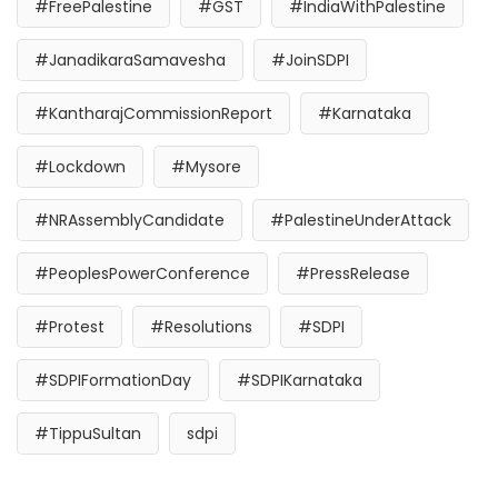
#FreePalestine
#GST
#IndiaWithPalestine
#JanadikaraSamavesha
#JoinSDPI
#KantharajCommissionReport
#Karnataka
#Lockdown
#Mysore
#NRAssemblyCandidate
#PalestineUnderAttack
#PeoplesPowerConference
#PressRelease
#Protest
#Resolutions
#SDPI
#SDPIFormationDay
#SDPIKarnataka
#TippuSultan
sdpi