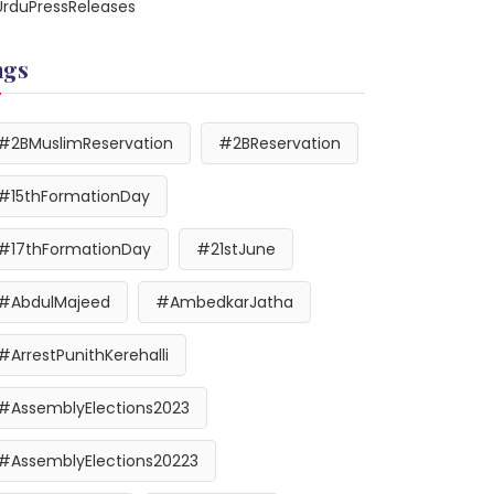
UrduPressReleases
ags
#2BMuslimReservation
#2BReservation
#15thFormationDay
#17thFormationDay
#21stJune
#AbdulMajeed
#AmbedkarJatha
#ArrestPunithKerehalli
#AssemblyElections2023
#AssemblyElections20223