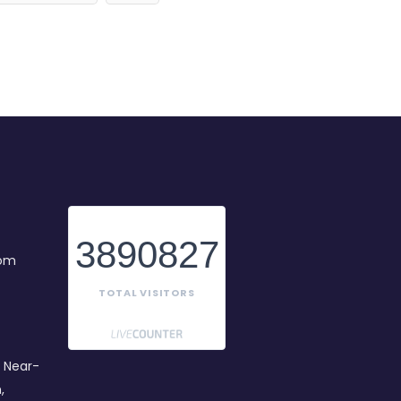
3890827
com
TOTAL VISITORS
 Near-
,