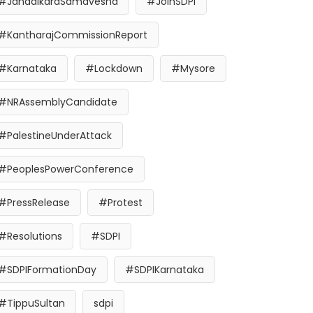
#JanadikaraSamavesha
#JoinSDPI
#KantharajCommissionReport
#Karnataka
#Lockdown
#Mysore
#NRAssemblyCandidate
#PalestineUnderAttack
#PeoplesPowerConference
#PressRelease
#Protest
#Resolutions
#SDPI
#SDPIFormationDay
#SDPIKarnataka
#TippuSultan
sdpi