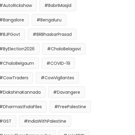
#AutoRickshaw
#BabriMasjid
#Bangalore
#Bengaluru
#BJPGovt
#BRBhaskarPrasad
#ByElection2026
#ChaloBelagavi
#ChaloBelgaum
#COVID-19
#CowTraders
#CowVigilantes
#DakshinaKannada
#Davangere
#DharmasthalaFiles
#FreePalestine
#GST
#IndiaWithPalestine