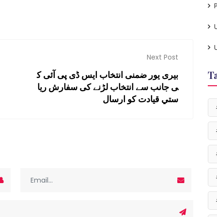
P
Next Post
T
بيرى يور ضمنی انتخاب ایس ڈی پی آئی ک
ی جانب سے انتخاب لڑنے کی سفارش ریا
ستي قيادت كو ارسال