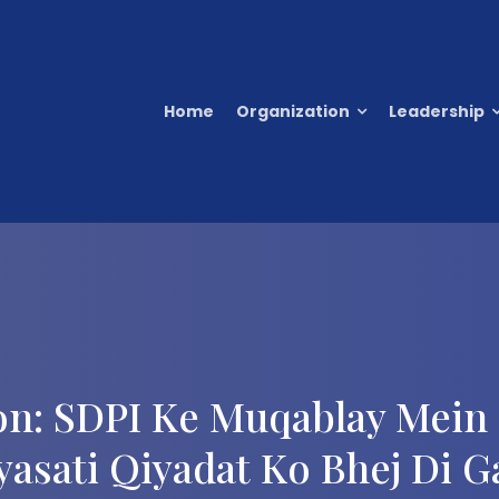
Home
Organization
Leadership
on: SDPI Ke Muqablay Mein 
yasati Qiyadat Ko Bhej Di G