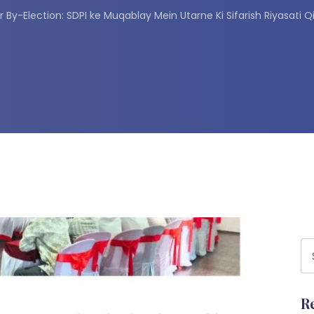
ur By-Election: SDPI ke Muqablay Mein Utarne Ki Sifarish Riyasati Q
R