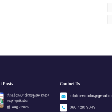
t Posts
Contact Us
ಸೋಶಿಯಲ್ ಡೆಮಾಕ್ರಟಿಕ್ ಪಾರ್ಟಿ
sdpikarnataka@gmail.
ಆಫ್ ಇಂಡಿಯಾ
Aug 7,2026
080 4210 9049