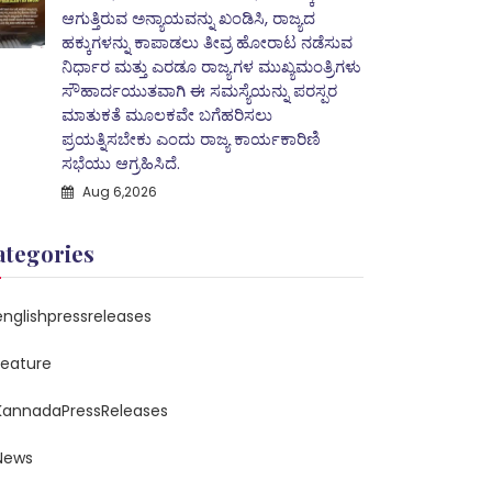
ಆಗುತ್ತಿರುವ ಅನ್ಯಾಯವನ್ನು ಖಂಡಿಸಿ, ರಾಜ್ಯದ
ಹಕ್ಕುಗಳನ್ನು ಕಾಪಾಡಲು ತೀವ್ರ ಹೋರಾಟ ನಡೆಸುವ
ನಿರ್ಧಾರ ಮತ್ತು ಎರಡೂ ರಾಜ್ಯಗಳ ಮುಖ್ಯಮಂತ್ರಿಗಳು
ಸೌಹಾರ್ದಯುತವಾಗಿ ಈ ಸಮಸ್ಯೆಯನ್ನು ಪರಸ್ಪರ
ಮಾತುಕತೆ ಮೂಲಕವೇ ಬಗೆಹರಿಸಲು
ಪ್ರಯತ್ನಿಸಬೇಕು ಎಂದು ರಾಜ್ಯ ಕಾರ್ಯಕಾರಿಣಿ
ಸಭೆಯು ಆಗ್ರಹಿಸಿದೆ.
Aug 6,2026
ategories
englishpressreleases
feature
KannadaPressReleases
News