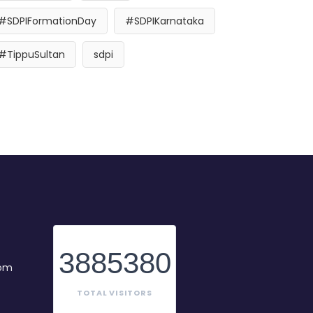
#SDPIFormationDay
#SDPIKarnataka
#TippuSultan
sdpi
3885380
com
TOTAL VISITORS