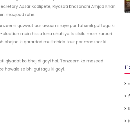
 Secretary Apsar Kodlipete, Riyasati Khazanchi Amjad Khan
ein maujood rahe.
ki tanzeemi quwwat aur awaami raye par tafseeli guftagu ki
y-election mein hissa lena chahiye. Is silsile mein zaroori
rish bhejne ki qarardad muttahida taur par manzoor ki
yasati qiyadat ko bhej di gayi hai. Tanzeem ko mazeed
C
hawale se bhi guftagu ki gayi.