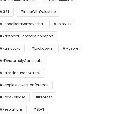
#GST
#IndiaWithPalestine
#JanadikaraSamavesha
#JoinSDPI
#KantharajCommissionReport
#Karnataka
#Lockdown
#Mysore
#NRAssemblyCandidate
#PalestineUnderAttack
#PeoplesPowerConference
#PressRelease
#Protest
#Resolutions
#SDPI