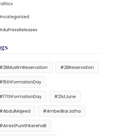
olitics
Uncategorized
UrduPressReleases
ags
#2BMuslimReservation
#2BReservation
#15thFormationDay
#17thFormationDay
#21stJune
#AbdulMajeed
#AmbedkarJatha
#ArrestPunithKerehalli