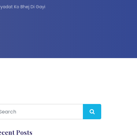
iyadat Ko Bhej Di Gayi
ecent Posts