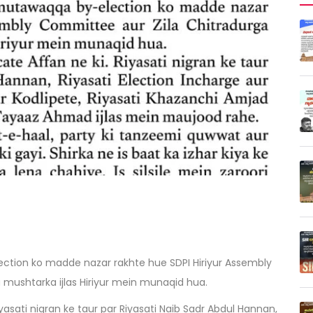
ction ko madde nazar rakhte hue SDPI Hiriyur Assembly
mushtarka ijlas Hiriyur mein munaqid hua.
Riyasati nigran ke taur par Riyasati Naib Sadr Abdul Hannan,