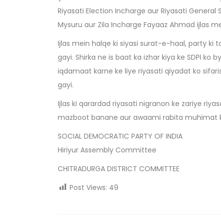
Riyasati Election Incharge aur Riyasati General
Mysuru aur Zila Incharge Fayaaz Ahmad ijlas m
Ijlas mein halqe ki siyasi surat-e-haal, party 
gayi. Shirka ne is baat ka izhar kiya ke SDPI ko b
iqdamaat karne ke liye riyasati qiyadat ko sifa
gayi.
Ijlas ki qarardad riyasati nigranon ke zariye ri
mazboot banane aur awaami rabita muhimat ke 
SOCIAL DEMOCRATIC PARTY OF INDIA
Hiriyur Assembly Committee
CHITRADURGA DISTRICT COMMITTEE
Post Views:
49