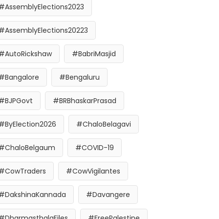
#AssemblyElections2023
#AssemblyElections20223
#AutoRickshaw
#BabriMasjid
#Bangalore
#Bengaluru
#BJPGovt
#BRBhaskarPrasad
#ByElection2026
#ChaloBelagavi
#ChaloBelgaum
#COVID-19
#CowTraders
#CowVigilantes
#DakshinaKannada
#Davangere
#DharmasthalaFiles
#FreePalestine